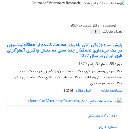
نویسنده =
دکتر سعید چرخکار
تعداد مقالات:
1
پایش سرولوژیکی آنتی بادیهای ممانعت کننده از هماگلوتیناسیون
در یک مرغداری تخمگذار چند سنی به دنبال واگیری آنفلوآنزای
طیور ایران در سال 1377
دوره 55، شماره 3، پاییز 1379
دکتر مهدی وصفی مرندی، دکتر محمدحسن بزرگمهری فرد، دکتر سید
عبدالمحمد حسنی طباطبایی، دکتر مصطفی کرد آبادی، دکتر سعید چرخکار،
دکتر محمد فرهمندی
مشاهده مقاله
اصل مقاله
1.25 M
مقالات آماده انتشار
شماره جاری