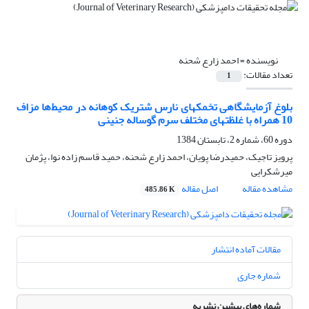
نویسنده =
احمد زارع شحنه
تعداد مقالات:
1
بلوغ آزمایشگاهی تخمکهای نارس شتریک کوهانه در محیط‌ها مزاف
10 همراه با غلظتهای مختلف سرم گوساله جنینی
دوره 60، شماره 2، تابستان 1384
پرویز تاجیک، حمیدرضا پویان، احمد زارع شحنه، حمید قاسم زاده نوا، پژمان
میرشکرایی
مشاهده مقاله
اصل مقاله
485.86 K
مقالات آماده انتشار
شماره جاری
شماره‌های پیشین نشریه