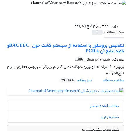
نویسنده =
بهرام فتح اله زاده
تعداد مقالات:
1
تشخیص بروسلوز با استفاده از سیستم کشت خون ‌ BACTECو
تائید نتایج آن با PCR
دوره 62، شماره 4، زمستان 1386
پرویز مالک نژاد، هادی پیری دوگانه، علی اکبر امیرزرگر، سیروس جعفری، بهرام
فتح اله زاده
مشاهده مقاله
اصل مقاله
293.06 K
مقالات آماده انتشار
شماره جاری
شماره‌های پیشین نشریه