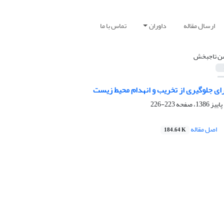
ارسال مقاله
داوران
تماس با ما
 تاجبخش
ی جلوگیری از تخریب و انهدام محیط زیست
223-226
اصل مقاله
184.64 K