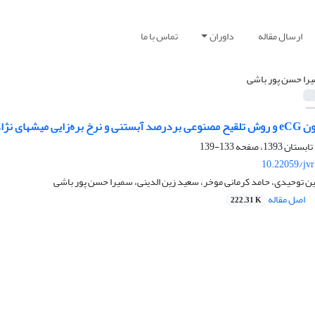
ارسال مقاله
داوران
تماس با ما
را حسن پور باشی
میشهای نژاد زل
133-139
10.22059/jv
ن توحیدی، حامد کرمانی موخر، سعید زین الدینی، سمیرا حسن پور باشی
اصل مقاله
222.31 K