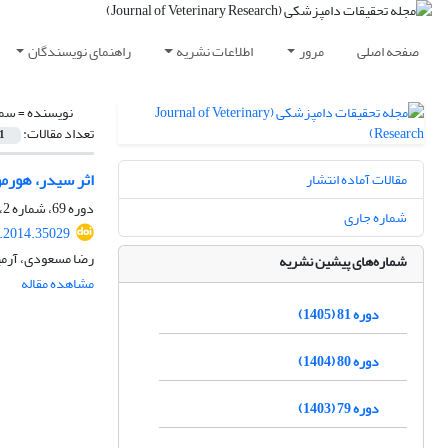
صفحه اصلی
مرور
اطلاعات نشریه
راهنمای نویسندگان
نویسنده =
سمی
تعداد مقالات:
1
اثر سیدر، هورمون eCG و روش تلقیح مصنوعی بردرصد آبستنی و نرخ بره‌زایی 
مقالات آماده انتشار
دوره 69، شماره 2، تابستان 1393، صفحه
شماره جاری
r.2014.35029
رضا مسعودی، آرمی
شماره‌های پیشین نشریه
مشاهده مقاله
دوره 81 (1405)
دوره 80 (1404)
دوره 79 (1403)