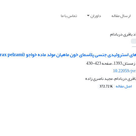
ارسال مقاله
داوران
تماس با ما
د باقری دربادام
روئیدی جنسی پلاسمای خون ماهیان مولد ماده خواجو ‌(Schizothorax pelzami) طی فصول سال
423-430
10.22059/jv
اقری دربادام، مجید ناصری زاده
اصل مقاله
372.72 K