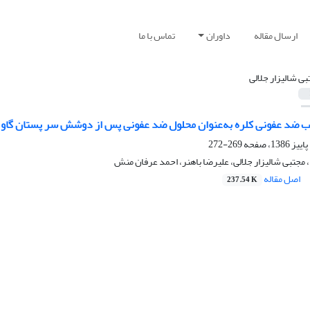
ارسال مقاله
داوران
تماس با ما
بی شالیزار جلالی
ب ضد عفونی کلره به‌عنوان محلول ضد عفونی پس از دوشش سر پستان گاو
269-272
جتبی شالیزار جلالی، علیرضا باهنر، احمد عرفان منش
اصل مقاله
237.54 K