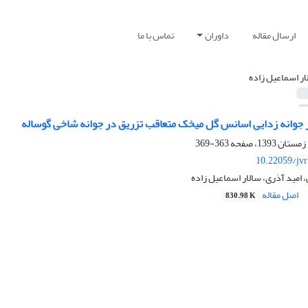
ارسال مقاله
داوران
تماس با ما
ار اسماعیل زاده
ثر جوانه زدایی اسانس گل میخک متعاقب تزریق در جوانه شاخی گوساله
363-369
10.22059/jv
 امید آذری، سالار اسماعیل زاده
اصل مقاله
830.98 K