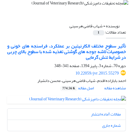
نویسنده =
شهاب قاضی هرسینی
تعداد مقالات:
1
تأثیر سطوح مختلف الکارنیتین بر عملکرد، فراسنجه های خونی و
خصوصیات لاشه جوجه های گوشتی تغذیه شده با سطوح بالای چربی
در شرایط تنش گرمایی
دوره 70، شماره 3، پاییز 1394، صفحه
341-348
10.22059/jvr.2015.55279
احمد بابازاده اقدم، شهاب قاضی هرسینی، محسن دانشیار
مشاهده مقاله
اصل مقاله
774.56 K
مقالات آماده انتشار
شماره جاری