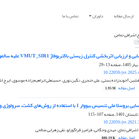
ارسال مقاله
داوران
تماس با ما
ج اشرافی تمامی
 اثربخشی کنترل زیستی باکتریوفاژ VMUT_SIR1 علیه سالمونلا انتریتیدیس در گوشت مرغ
13-29
10.22059/jvr.2025.
فشین آخوندزاده بستی، علی خنجری، نگین نوری، حسینعلی ابراهیم زاده موسوی، ایرج اشرا
اصل مقاله
1.95 M
ر 1 با استفاده از روش‌های کشت، سرولوژی و مولکولی در بزهای سانن استان البرز- ایران
107-115
10.22059/jvr.2021.
اشرافی تمای، مهدی وجگانی، فرامرز قراگوزلو، تقی زهرایی صالحی
اصل مقاله
886.19 K