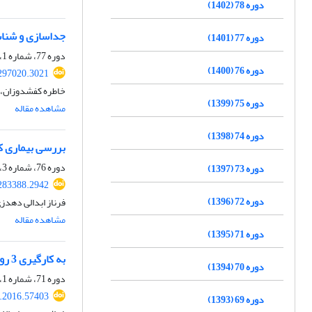
دوره 78 (1402)
جداسازی و شناسا
دوره 77 (1401)
دوره 77، شماره 1، بهار 1401، صفحه
دوره 76 (1400)
297020.3021
خاطره کفشدوزان، ا
دوره 75 (1399)
مشاهده مقاله
دوره 74 (1398)
بررسی بیماری ک
دوره 76، شماره 3، پاییز 1400، صفحه
دوره 73 (1397)
283388.2942
دوره 72 (1396)
فرناز ابدالی دهد
مشاهده مقاله
دوره 71 (1395)
به کارگیری 3 روش متفاوت استخراج DNA برای آنالیز بقایای ژنومی DNA در روغن خام و تصفیه شده سویا
دوره 70 (1394)
دوره 71، شماره 1، بهار 1395، صفحه
r.2016.57403
دوره 69 (1393)