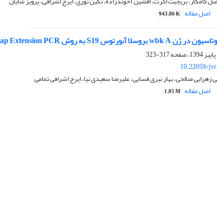
فضل کامکار، بریجیت اکرت، افشین آخوندزاده، نگین نوری، ایرج اشرافی، پرویز شایان
اصل مقاله
943.86 K
 آبورتوس S19 به روش Overlap Extension PCR
317-323
10.22059/jv
ی زهرایی صالحی، بهار نیری فسایی، علیرضا سعیدی نیا، ایرج اشرافی تمامی
اصل مقاله
1.05 M