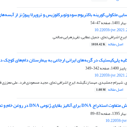
یی ملکولی کورینه باکتریوم سودوتوبرکلوزیس و تروپرلا پیوژنز از آبسه‌ها
47-54
10.22059/jvr.2021.
یرج اشرافی تمای، جمیل عطایی، تقی زهرایی صالحی
اصل مقاله
1010.42 K
لیه پلی‌کیستیک در گربه‌های ایرانی ارجاعی به بیمارستان دام‌های کوچک 
342-349
10.22059/jvr.2021.
زی، شهرام جمشیدی، مهسا زنگیشه، ایرج اشرافی تمای، مجید مسعودی فرد، علی معززی 
اصل مقاله
1.08 M
83-89
10.22059/jv