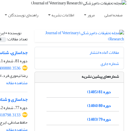
صفحه اصلی
مرور
اطلاعات نشریه
راهنمای نویسندگان
نویسنده =
ایر
تعداد مقالات:
6
جداسازی، شناسایی و ارزیابی
مقالات آماده انتشار
دوره 81، شماره 1، بهار 1405، صفحه
شماره جاری
400880.3536
رضا تیموری فرد، ا
شماره‌های پیشین نشریه
مشاهده مقاله
دوره 81 (1405)
جداسازی و شناسایی بروسلا ملی تنسیس بیووا
دوره 80 (1404)
دوره 77، شماره 2، تابستان 1401، صفحه
318798.3133
دوره 79 (1403)
حافظ صادقی، ایرج 
مشاهده مقاله