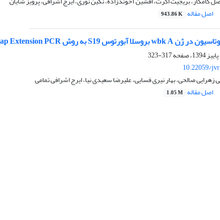
فضل کامکار، بریجیت اکرت، افشین آخوندزاده، نگین نوری، ایرج اشرافی، پرویز شایان
اصل مقاله
943.86 K
 آبورتوس S19 به روش Overlap Extension PCR
317-323
10.22059/jv
ی زهرایی صالحی، بهار نیری فسایی، علیرضا سعیدی نیا، ایرج اشرافی تمامی
اصل مقاله
1.05 M