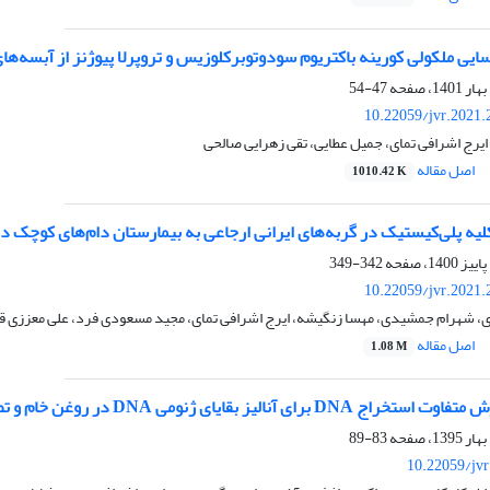
یی ملکولی کورینه باکتریوم سودوتوبرکلوزیس و تروپرلا پیوژنز از آبسه‌ها
47-54
10.22059/jvr.2021.
یرج اشرافی تمای، جمیل عطایی، تقی زهرایی صالحی
اصل مقاله
1010.42 K
لیه پلی‌کیستیک در گربه‌های ایرانی ارجاعی به بیمارستان دام‌های کوچک 
342-349
10.22059/jvr.2021.
زی، شهرام جمشیدی، مهسا زنگیشه، ایرج اشرافی تمای، مجید مسعودی فرد، علی معززی 
اصل مقاله
1.08 M
83-89
10.22059/jv