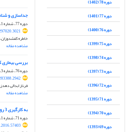
دوره 78 (1402)
جداسازی و شناسا
دوره 77 (1401)
دوره 77، شماره 1، بهار 1401، صفحه
دوره 76 (1400)
297020.3021
خاطره کفشدوزان، ا
دوره 75 (1399)
مشاهده مقاله
دوره 74 (1398)
بررسی بیماری ک
دوره 76، شماره 3، پاییز 1400، صفحه
دوره 73 (1397)
283388.2942
دوره 72 (1396)
فرناز ابدالی دهد
مشاهده مقاله
دوره 71 (1395)
به کارگیری 3 روش متفاوت استخراج DNA برای آنالیز بقایای ژنومی DNA در روغن خام و تصفیه شده سویا
دوره 70 (1394)
دوره 71، شماره 1، بهار 1395، صفحه
r.2016.57403
دوره 69 (1393)