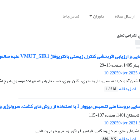
ارسال مقاله
داوران
تماس با ما
ج اشرافی تمای
 اثربخشی کنترل زیستی باکتریوفاژ VMUT_SIR1 علیه سالمونلا انتریتیدیس در گوشت مرغ
13-29
10.22059/jvr.2025.
فشین آخوندزاده بستی، علی خنجری، نگین نوری، حسینعلی ابراهیم زاده موسوی، ایرج اشرا
اصل مقاله
1.95 M
ر 1 با استفاده از روش‌های کشت، سرولوژی و مولکولی در بزهای سانن استان البرز- ایران
107-115
10.22059/jvr.2021.
اشرافی تمای، مهدی وجگانی، فرامرز قراگوزلو، تقی زهرایی صالحی
اصل مقاله
886.19 K