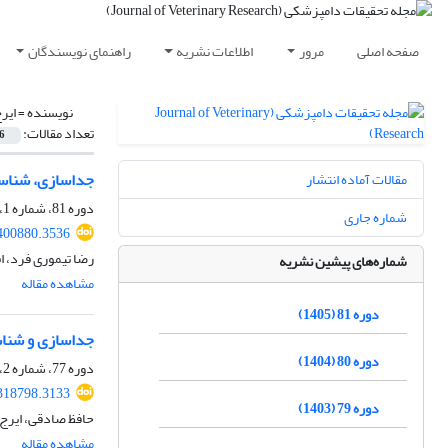
صفحه اصلی
مرور
اطلاعات نشریه
راهنمای نویسندگان
نویسنده =
ایر
تعداد مقالات:
6
جداسازی، شناسایی و ارزیابی
مقالات آماده انتشار
دوره 81، شماره 1، بهار 1405، صفحه
شماره جاری
400880.3536
رضا تیموری فرد، ا
شماره‌های پیشین نشریه
مشاهده مقاله
دوره 81 (1405)
جداسازی و شناسایی بروسلا ملی تنسیس بیووا
دوره 80 (1404)
دوره 77، شماره 2، تابستان 1401، صفحه
318798.3133
دوره 79 (1403)
حافظ صادقی، ایرج 
مشاهده مقاله