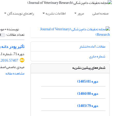
صفحه اصلی
مرور
اطلاعات نشریه
راهنمای نویسندگان
نویسنده =
موس
تعداد مقالات:
1
تأثیر پودر دانه بادیان رومی (Pimpinella anisum) بر عملکرد، هض
مقالات آماده انتشار
دوره 71، شماره 1، بهار 1395، صفحه
شماره جاری
r.2016.57407
مهدی عاصمی اصفها
شماره‌های پیشین نشریه
مشاهده مقاله
دوره 81 (1405)
دوره 80 (1404)
دوره 79 (1403)