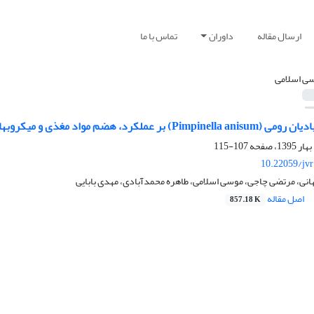
ارسال مقاله
داوران
تماس با ما
ی اسلامی
م مواد مغذی و میکروبهای مضر روده گوسالههای شیرخوار
107-115
10.22059/jv
نی، مرتضی چاجی، موسی اسلامی، طاهره محمدآبادی، مهدی بابایی
اصل مقاله
857.18 K