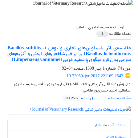
نویسنده =
مهسا نادری سامانی
تعداد مقالات:
1
مقایسه‌ی اثر باسیلوس‌های تجاری و بومی (Bacillus subtilis ،
Bacillus licheniformis) بر برخی شاخص‌های ایمنی و آنزیم‌های
سرمی بدن لارو میگوی پا سفید غربی (Litopenaeus vannamei)
دوره 74، شماره 1، بهار 1398، صفحه
84-92
10.22059/jvr.2017.221169.2543
داریوش عبداللهی آرپناهی، حجت الله جعفریان، مهدی سلطانی، مهسا نادری
سامانی، احمد حسن پور فتاحی
مشاهده مقاله
اصل مقاله
501.25 K
مقالات آماده انتشار
شماره جاری