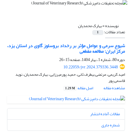
نویسنده =
بهارک محمدیان
تعداد مقالات:
1
شیوع سرمی و عوامل مؤثر بر رخداد بروسلوز گاوی در استان یزد،
مرکز ایران: مطالعه مقطعی
دوره 80، شماره 1، بهار 1404، صفحه
15-26
10.22059/jvr.2024.379336.3448
امید کریمی، مرتضی بیطرف ثانی، حمید پورمیرزایی، بهارک محمدیان، نوید
قاسمی پور
مشاهده مقاله
اصل مقاله
1.29 M
مقالات آماده انتشار
شماره جاری