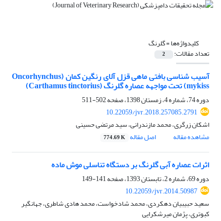
کلیدواژه‌ها =
گلرنگ
تعداد مقالات:
2
آسیب شناسی بافتی ماهی قزل آلای رنگین کمان (Oncorhynchus
mykiss) تحت مواجهه عصاره گلرنگ (Carthamus tinctorius)
دوره 74، شماره 4، زمستان 1398، صفحه
502-511
10.22059/jvr.2018.257085.2791
اشکان زرگری، محمد مازندرانی، سید مرتضی حسینی
مشاهده مقاله
اصل مقاله
774.69 K
اثرات عصاره آبی گلرنگ بر دستگاه تناسلی موش ماده
دوره 69، شماره 2، تابستان 1393، صفحه
141-149
10.22059/jvr.2014.50987
سعید حبیبیان دهکردی، محمد شادخواست، محمد هادی شاطری، جهانگیر
کبوتری، پژمان میرشکرایی