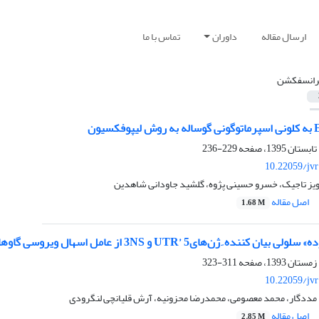
ارسال مقاله
داوران
تماس با ما
رانسفکشن
229-236
10.22059/jv
رویز تاجیک، خسرو حسینی پژوه، گلشید جاودانی شاهدین
اصل مقاله
1.68 M
U و ‌3NS از عامل اسهال ویروسی گاوها ‌(BVDV)‌ به منظور ارزیابی کارآیی روش‌های درمانی علیه این ویروس
311-323
10.22059/jv
د مددگار، محمد معصومی، محمدرضا محزونیه، آرش قلیانچی لنگرودی
اصل مقاله
2.85 M