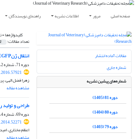
صفحه اصلی
مرور
اطلاعات نشریه
راهنمای نویسندگان
کلیدواژه‌ها =
ت
تعداد مقالات:
2
انتقال ژنEGFP به کلونی اسپرماتوگونی گوساله به روش لیپوفکسیون
مقالات آماده انتشار
دوره 71، شماره 2، تابستان 1395، صفحه
شماره جاری
r.2016.57921
زهرا فضل الهی، پ
شماره‌های پیشین نشریه
مشاهده مقاله
دوره 81 (1405)
طراحی و تولید رده»‌ سلولی بیان کننده ِ ژن‌های‌TR’ 5
دوره 80 (1404)
دوره 69، شماره 4، زمستان 1393، صفحه
r.2014.52271
دوره 79 (1403)
اعظم مختاری، امی
مشاهده مقاله