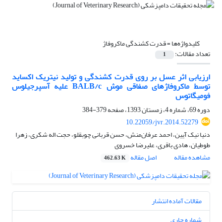
کلیدواژه‌ها =
قدرت کشندگی ماکروفاژ
تعداد مقالات:
1
ارزیابی اثر عسل بر روی قدرت کشندگی و تولید نیتریک اکساید
توسط ماکروفاژهای صفاقی موش BALB/c علیه آسپرجیلوس
فومیگاتوس
دوره 69، شماره 4، زمستان 1393، صفحه
379-384
10.22059/jvr.2014.52279
دنیا نیک آیین، احمد عرفان‌منش، حسن قربانی چوبقلو، حجت اله شکری، زهرا
طوطیان، هادی باقری، علیرضا خسروی
مشاهده مقاله
اصل مقاله
462.63 K
مقالات آماده انتشار
شماره جاری