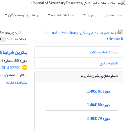
صفحه اصلی
مرور
اطلاعات نشریه
راهنمای نویسندگان
کلیدواژه‌ها =
ق
تعداد مقالات:
1
بهترین شرایط شوک حر
مقالات آماده انتشار
دوره 69، شماره 4، زمستان 1393، صفحه
شماره جاری
r.2014.52290
سالار درافشان، ام
شماره‌های پیشین نشریه
مشاهده مقاله
دوره 81 (1405)
دوره 80 (1404)
دوره 79 (1403)