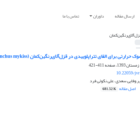
ارسال مقاله
داوران
تماس با ما
زل‌آلای‌رنگین‌کمان
ارتی برای القای تتراپلوییدی در قزل‌آلای‌رنگین‌کمان (Oncorhynchus mykiss)
411-421
10.22059/jv
یر وفایی سعدی، علی نکوئی فرد
اصل مقاله
681.52 K