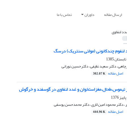
ارسال مقاله
داوران
تماس با ما
دد لنفاوی
لنفوم چندکانونی (مولتی سنتریک) درسگ
چاهی، دکتر سعید نظیفی، دکترحسین نورانی
اصل مقاله
302.07 K
ر تیموس،طحال،مغزاستخوان و غدد لنفاوی در گوسفند و خرگوش
ر، دکتر محمود امین لاری، دکتر محمدحسن یوسفی
اصل مقاله
444.96 K