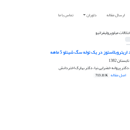
ارسال مقاله
داوران
تماس با ما
ختلالات میلوپرولیفراتیو
یتروبلاستوز در یک توله سگ شینلو 5 ماهه
 دکتر پروانه خضرایی نیا، دکتر بهارک اختردانش
اصل مقاله
713.11 K