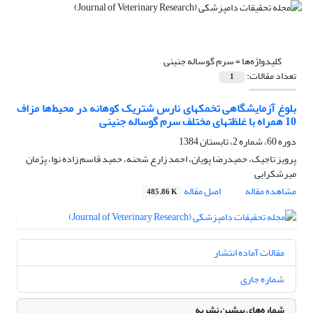
کلیدواژه‌ها =
سرم گوساله جنینی
تعداد مقالات:
1
بلوغ آزمایشگاهی تخمکهای نارس شتریک کوهانه در محیط‌ها مزاف
10 همراه با غلظتهای مختلف سرم گوساله جنینی
دوره 60، شماره 2، تابستان 1384
پرویز تاجیک، حمیدرضا پویان، احمد زارع شحنه، حمید قاسم زاده نوا، پژمان
میرشکرایی
مشاهده مقاله
اصل مقاله
485.86 K
مقالات آماده انتشار
شماره جاری
شماره‌های پیشین نشریه