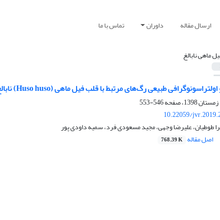
ارسال مقاله
داوران
تماس با ما
یل ماهی نابالغ
لتراسونوگرافی طبیعی رگ‌های مرتبط با قلب فیل ماهی (Huso huso) نابالغ
546-553
10.22059/jvr.2019.
را طوطیان، علیرضا وجهی، مجید مسعودی فرد، سمیه داودی پور
اصل مقاله
768.39 K