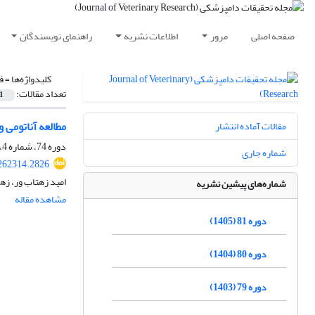
صفحه اصلی
مرور
اطلاعات نشریه
راهنمای نویسندگان
کلیدواژه‌ها =
ف
تعداد مقالات:
1
مطالعه آناتومی و او
مقالات آماده انتشار
دوره 74، شماره 4، زمستان 1398، صفحه
شماره جاری
262314.2826
امید زهتاب ور، زه
شماره‌های پیشین نشریه
مشاهده مقاله
دوره 81 (1405)
دوره 80 (1404)
دوره 79 (1403)