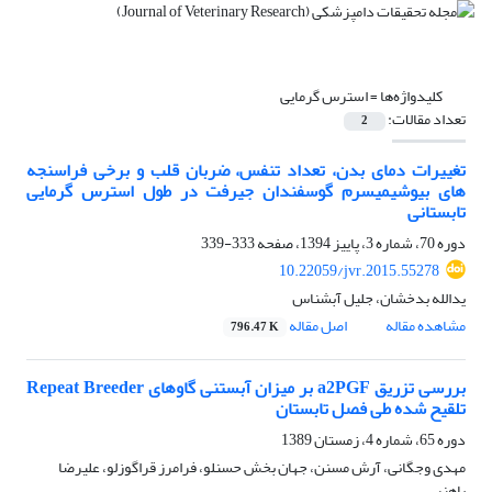
کلیدواژه‌ها =
استرس گرمایی
تعداد مقالات:
2
تغییرات دمای بدن، تعداد تنفس، ضربان قلب و برخی فراسنجه
های بیوشیمیسرم گوسفندان جیرفت در طول استرس گرمایی
تابستانی
دوره 70، شماره 3، پاییز 1394، صفحه
333-339
10.22059/jvr.2015.55278
یدالله بدخشان، جلیل آبشناس
مشاهده مقاله
اصل مقاله
796.47 K
بررسی تزریق a2PGF بر میزان آبستنی گاوهای Repeat Breeder
تلقیح شده طی فصل تابستان
دوره 65، شماره 4، زمستان 1389
مهدی وجگانی، آرش مسنن، جهان بخش حسنلو، فرامرز قراگوزلو، علیرضا
باهنر