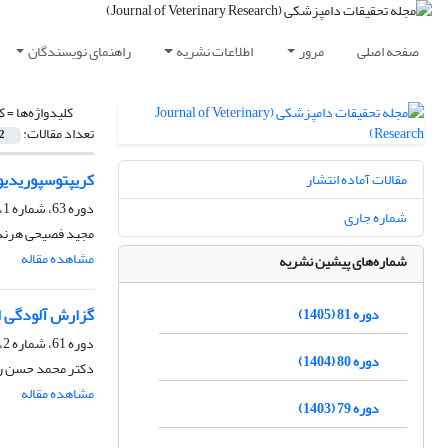
صفحه اصلی
مرور
اطلاعات نشریه
راهنمای نویسندگان
کلیدواژه‌ها =
ک
تعداد مقالات:
2
کریپتوسپوریدیوم
مقالات آماده انتشار
دوره 63، شماره 1، بهار 1387، صفحه
شماره جاری
مجید فصیحی هرندی
مشاهده مقاله
شماره‌های پیشین نشریه
گزارش آلودگی ا
دوره 81 (1405)
دوره 61، شماره 2، تابستان 1385
دوره 80 (1404)
دکتر محمد حسن راد
مشاهده مقاله
دوره 79 (1403)