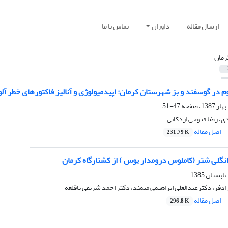
ارسال مقاله
داوران
تماس با ما
رمان
‌ ‌در گوسفند و بز شهرستان کرمان: اپیدمیولوژی و آنالیز فاکتور‌های خطر آل
47-51
، رضا فتوحی اردکانی
اصل مقاله
231.79 K
نگلی شتر (کاملوس درومدار یوس ) از کشتارگاه کرمان
فر، دکترعبدالعلی ابراهیمی میمند، دکتر احمد شریفی پاقلعه
اصل مقاله
296.8 K