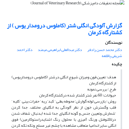
گزارش آلودگی انگلی شتر (کاملوس درومدار یوس ) از
کشتارگاه کرمان
نویسندگان
دکتر محمد حسن رادفر
دکترعبدالعلی ابراهیمی میمند
دکتر احمد
شریفی پاقلعه
چکیده
هدف: تعیین فون ومیزان شیوع انگلی درشتر (کاملوس درومداریوس)
از کشتارگاه کرمان
طرح : بررسی نمونه
حیوانات: 60 نفر شتر کشتار شده درکشتارگاه کرمان
روش : بازرسی لوله گوارش‘ محوطه بطنی ‘ کبد‘ ریه ‘ حفرات بینی ‘ کلیه ‘
قلب وگسترش خون از نظر آلودگی به انگلهای مختلف. جدا کردن
‘شمارش وتعیین جنس و گونه انگلهای جدا شده (بدنبال شفاف شدن
درلاکتوفنل ورنگ آمیزی با محلول رنگ اشتایدراستوکارمین) فوق
انگلی سایر اندامها متعاقب مشاهده با چشم غیر مسلح وتکه تکه کردن