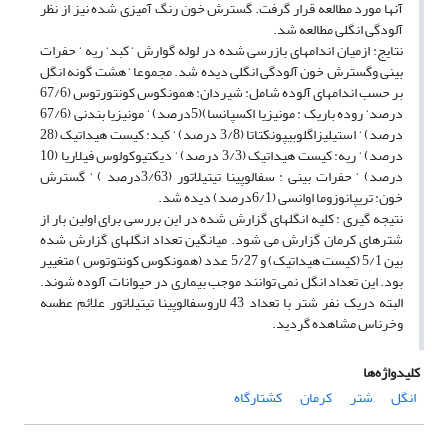
آنها مورد مطالعه قرار گرفت. گسترش خون رنگ آمیزی شده نیز از نظر
آلودگی انگلی مطالعه شد.
نتایج: ازمیان اندامهای بازرسی شده در لوله گوارش ‘ کبد‘ ریه ‘ حفرات
بینی وگسترش خون آلودگی انگلی دیده شد. مجموعا ‘ هشت گونه انگل
بر حسب اندامهای آلوده شامل: شیردان: همونکوس کونتورتوس (67/6
درصد‘ روده باریک : مونیزیا اکسپانسا)(5درصد) ‘ مونیزیا بندنی (67/6
درصد) ‘ استیلیزاگلوبیپونکتاتا (3/8 درصد) ‘ کبد: کیست هیداتیک (28
درصد) ‘ ریه: کیست هیداتیک (3/3 درصد) ‘ دیکتیوکولوس فیلاریا (10
درصد) ‘ حفرات بینی : سفالوپینا تیتیلاتور (3/63درصد ) ‘ گسترش
خون: تریپانوزوما اوانسی (6/1درصد) دیده شد.
نتیجه گیری : کلیه انگلهای گزارش شده در این بررسی برای اولین بار از
شترهای کرمان گزارش می شود. میانگین تعداد انگلهای گزارش شده
بین 5/1 (کیست هیداتیک) و 5/27 عدد (همونکوس کونتوتوس ) متغییر
بود. این تعداد انگل نمی توانند موجب بیماری در حیوانات آلوده شوند.
البته دریک نفر شتر با تعداد 43 لاروسفالوپینا تیتیلاتور علائم عطسه
وخرناس مشاهده گردید.
کلیدواژه‌ها
انگل
شتر
کرمان
کشتارگاه