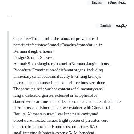
عنوان مقاله
English
-
چکیده
English
Objective: To determine the fauna and prevalence of
parasitic infections of camel (Camelus dromedarius) in
Kerman slaughterhouse.
Design: Sample Survey.
Animal: Sixty slaughtered camel in Kerman slaughterhouse.
Procedure: Examination of different organs (including
alimentary canal, abdominal cavity, liver, lung, kidneys,
heart) and blood smear for parasitic infections were done.
The parasites in the washed contents of alimentary canal,
lung and sliced organ were cleared in lactophenol or
stained with carmine acid collected, counted and indentified under
the microscope. Blood smears were stained with Gimsa-stain.
Results: Alimentary tract, liver, lung, nasal cavity and
blood were infected tissues. Eight species of parasites were
detected in abomasum (Homoncus contortus;6.67%),
small intestine (Moniezia expansa,5%; M. benedeni,