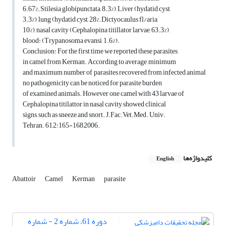
6.67%; Stilesia globipunctata, 8.3%), Liver (hydatid cyst,
3.3%), lung (hydatid cyst, 28%; Dictyocaulus fl/aria,
10%), nasal cavity (Cephalopina titillator larvae, 63.3%),
blood: (Trypanosoma evansi, 1.6%).
Conclusion: For the first time we reported these parasites
in camel from Kerman. According to average, minimum
and maximum number of parasites recovered from infected animal
no pathogenicity can be noticed for parasite burden
of examined animals. However one camel with 43 larvae of
Cephalopina titilattor in nasal cavity showed clinical
signs, such as sneeze and snort. J.Fac.Vet.Med. Univ.
Tehran. 61,2:165-168,2006.
کلیدواژه‌ها
English
Abattoir
Camel
Kerman
parasite
دوره 61، شماره 2 - شماره