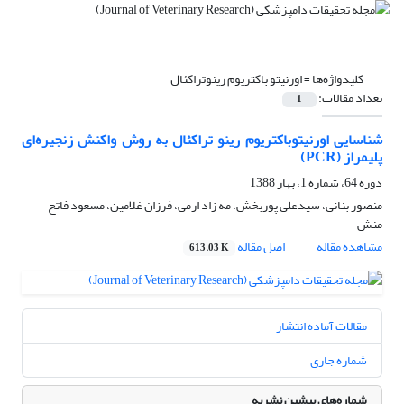
کلیدواژه‌ها =
اورنیتو باکتریوم رینوتراکئال
تعداد مقالات:
1
شناسایی اورنیتوباکتریوم رینو تراکئال به روش واکنش زنجیره‌ای
پلیمراز (PCR)‌
دوره 64، شماره 1، بهار 1388
منصور بنانی، سیدعلی پوربخش، مه زاد ارمی، فرزان غلامین، مسعود فاتح
منش
مشاهده مقاله
اصل مقاله
613.03 K
مقالات آماده انتشار
شماره جاری
شماره‌های پیشین نشریه