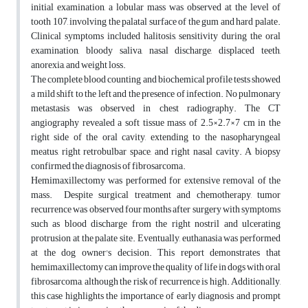
initial examination, a lobular mass was observed at the level of
tooth 107, involving the palatal surface of the gum and hard palate.
Clinical symptoms included halitosis, sensitivity during the oral
examination, bloody saliva, nasal discharge, displaced teeth,
anorexia, and weight loss.
The complete blood counting and biochemical profile tests showed
a mild shift to the left and the presence of infection. No pulmonary
metastasis was observed in chest radiography. The CT
angiography revealed a soft tissue mass of 2.5×2.7×7 cm in the
right side of the oral cavity, extending to the nasopharyngeal
meatus, right retrobulbar space, and right nasal cavity. A biopsy
confirmed the diagnosis of fibrosarcoma.
Hemimaxillectomy was performed for extensive removal of the
mass. Despite surgical treatment and chemotherapy, tumor
recurrence was observed four months after surgery with symptoms
such as blood discharge from the right nostril and ulcerating
protrusion at the palate site. Eventually, euthanasia was performed
at the dog owner's decision. This report demonstrates that
hemimaxillectomy can improve the quality of life in dogs with oral
fibrosarcoma, although the risk of recurrence is high. Additionally,
this case highlights the importance of early diagnosis and prompt