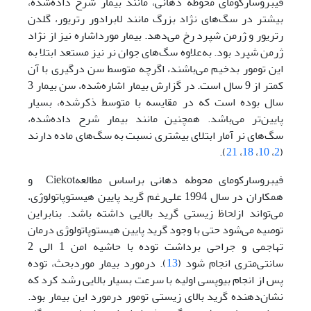
فیبروسارکومای محوطه دهانی، مانند بیمار شرح داده‌شده،
بیشتر در سگ‌های نژاد بزرگ مانند لابرادور رتریور، گلدن
رتریور و ژرمن شپرد رخ ‌می‌دهد. بیمار مورد‌اشاره نیز از نژاد
ژرمن شپرد بود. به‌علاوه سگ‌های جوان نر نیز مستعد ابتلا به
این تومور بدخیم می‌باشند، اگرچه متوسط سن درگیری با آن
کمتر از 9 سال است. در گزارش بیمار اشاره‌شده، سن بیمار 3
سال بوده است که در مقایسه با متوسط ذکر‌شده، بسیار
پایین‌تر می‌باشد. همچنین مانند بیمار شرح داده‌شده،
سگ‌های نر آمار ابتلای بیشتری نسبت به سگ‌های ماده دارند
).
21
،
18
،
10
،
2
(
فیبروسارکومای محوطه دهانی بر‌اساس مطالعهCiekot و
همکاران در سال 1994 علی‌رغم گرید پایین هیستوپاتولوژی،
می‌تواند از‌لحاظ زیستی گرید بالایی داشته باشد. بنابراین
توصیه ‌می‌شود حتی با وجود گرید پایین هیستوپاتولوژی درمان
تهاجمی‌ و جراحی برداشت توده با حاشیه امن 1 الی 2
سانتی‌‌متری انجام شود (
13
). در‌مورد بیمار مورد‌بحث، توده
پس از انجام بیوپسی اولیه با سرعت بسیار بالایی رشد کرد که
نشان‌دهنده گرید بالای زیستی تومور در‌مورد این بیمار بود.