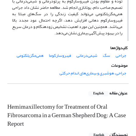
توده و مقاوم بودن فیبروسارکوم به پرتودرمانی و شیمی‌درمانی با
تصمیم صاحب دام، یوتانازی انجام شد. مطالعه حاضر نشان داد جراحی
همی‌مگزیلکتومی‌ می‌تواند کیفیت زندگی را در سگ‌های مبتلا به
فیبروسارکوم دهانی افزایش دهد، اگرچه احتمال عود مجدد بالا
می‌باشد. همچنین این مورد اهمیت تشخیص زودهنگام و درمان سریع
را در بهبود پیش‌آگهی بیماری نشان می‌دهد.
کلیدواژه‌ها
جراحی
سگ
شیمی‌درمانی
فیبروسارکوما
همی‌مگزیلکتومی
موضوعات
جراحی، هوشبری و بیماری‌های اندام حرکتی
عنوان مقاله
English
Hemimaxillectomy for Treatment of Oral
Fibrosarcoma in a German Shepherd Dog: A Case
Report
نویسندگان
English