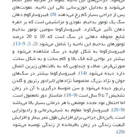
می‌شوند و به‌دلیل خون‌رسانی عالی این ناحیه، عفونت‌های
پس از جراحی بسیار کم رخ می‌دهند (
8
). فیبروسارکوم دهان
سگ یک تومور بدخیم، نفوذی و مزانشیمی است که بر حفره
دهان تأثیر می‌گذارد. فیبروسارکوما سومین تومور بدخیم
شایع محوطه دهانی در سگ است که 10 تا 20 درصد
تومورهای بدخیم این ناحیه را شامل ‌می‌شود (
2
،
5
،
9-13
).
فیبروسارکوما به شکل اولیه در سگ مشاهده ‌می‌شود و
بیشتر در نواحی لثه فک بالا و کام سخت و به شکل سخت،
صورتی‌قرمز، صاف و چند‌لوبی که به بافت‌های زیرین اتصال
دارد دیده ‌می‌شود (
14
). فیبروسارکوما بیشتر در سگ‌های
جوان و نژاد بزرگ، مخصوصاً نژاد‌های لابرادور رتریور و گلدن
رتریور دیده می‌شود و سن متوسط درگیری با آن در زمان
تشخیص 7 تا 9 سال است (
9-18
). متاستاز دور نامعمول است،
اما احتمال عود مجدد موضعی با هر درمانی بسیار بالا می‌باشد
(
9-20
). فیبروسارکوما مقاوم به شیمی‌درمانی و رادیوتراپی
است، با‌این‌حال جراحی برای افزایش طول عمر بیمار و افزایش
کیفیت زندگی در زمان باقیمانده از زندگی توصیه ‌می‌شود
).
20
(