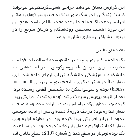
این گزارش نشان می‌دهد جراحی همی‌مگزیلکتومی‌ می‌تواند
کیفیت زندگی را در سگ‌های مبتلا به فیبروسارکومای دهانی
افزایش دهد، اگرچه احتمال عود مجدد بالا می‌باشد. همچنین
این مورد اهمیت تشخیص زودهنگام و درمان سریع را در
بهبود پیش‌آگهی بیماری نشان می‌دهد.
یافته‌های بالینی
یک قلاده سگ ژرمن شپرد نر عقیم‌نشده 3 ساله با درخواست
مدیریت برای درمان فیبروسارکومای محوطه دهانی به
دانشکده دامپزشکی دانشگاه تهران ارجاع داده شد. این
بیمار قبلاً در مرکز دیگری با انجام بیوپسی برشی (Incisional
biopsy) توده و سی‌تی‌اسکن به تشخیص قطعی رسیده بود.
بعد از انجام بیوپسی سرعت رشد توده به‌شدت افزایش پیدا
کرده بود، به‌طوری‌که بر‌اساس تصاویر ارائه‌شده توسط صاحب
بیمار اندازه توده در یک دوره 3 هفته‌ای پس از انجام بیوپسی
حدود 3 برابر افزایش پیدا کرده بود. در معاینه اولیه وزن
بیمار 4/33 کیلوگرم و دمای آن 5/38 درجه بود. در مشاهده،
یک توده لوبولار در سطح دندان شماره 107 که سطح پالاتال لثه