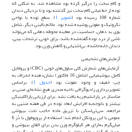
و کام سخت را درگیر کرده بود مشاهده شد. به شکلی که
توده از خط میانی کام سخت نیز گذشته بود و تا نزدیکی دندان
شماره 108 رسیده بود (
تصویر 1
). سطح توده با نواحی
نکروتیک و عفونی پوشیده شده بود. علائم بالینی دیگر، شامل
بوی بد دهان، حساسیت در معاینه محوطه دهانی که می‌تواند
ناشی از درد توده گفته‌شده باشد، بزاق خونی، ترشحات بینی،
دندان جابه‌جا‌شده، بی‌اشتهایی و کاهش وزن بود.
آزمایش‌های تشخیصی
آزمایش‌های شمارش کلی سلول‌های خونی (CBC) و پروفایل
کامل بیوشیمیایی (شامل 16 فاکتور) نشان‌دهنده انحراف به
چپ خفیف و وجود عفونت بود (
جدول 1
). بر‌اساس
تصویر‌برداری رادیوگرافی ناحیه صدری هیچ نشانه‌ای مبنی بر
متاستاز در پارانشیم ریه یافت نشد. برای ارزیابی پاراکلینیکی
بیشتر و با‌توجه‌به افزایش ابعاد توده در طی هفته‌ منتهی به
مراجعه، سی‌تی‌اسکن با تزریق ماده حاجب تحت بیهوشی
عمومی ‌با این پروتکل انجام شد: استفاده از پروپوفول با دُز 6
‌میلی‌گرم به‌ازای هر کیلوگرم وزن بدن برای القای بیهوشی و
بعد از کارگذاری لوله داخل نایی، از ایزوفلوران برای نگهداری