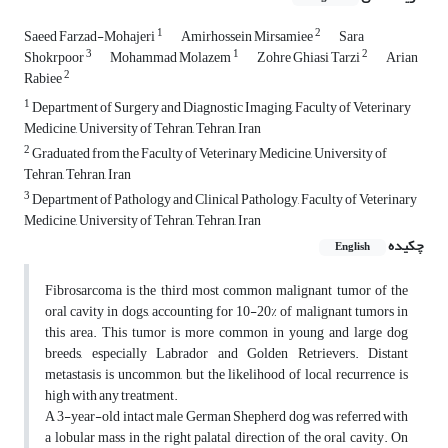
1
2
Saeed Farzad-Mohajeri
Amirhossein Mirsamiee
Sara
3
1
2
Shokrpoor
Mohammad Molazem
Zohre Ghiasi Tarzi
Arian
2
Rabiee
1
Department of Surgery and Diagnostic Imaging, Faculty of Veterinary
Medicine, University of Tehran, Tehran, Iran
2
Graduated from the Faculty of Veterinary Medicine, University of
Tehran, Tehran, Iran
3
Department of Pathology and Clinical Pathology, Faculty of Veterinary
Medicine, University of Tehran, Tehran, Iran
چکیده
English
Fibrosarcoma is the third most common malignant tumor of the
oral cavity in dogs, accounting for 10-20% of malignant tumors in
this area. This tumor is more common in young and large dog
breeds, especially Labrador and Golden Retrievers. Distant
metastasis is uncommon, but the likelihood of local recurrence is
high with any treatment.
A 3-year-old intact male German Shepherd dog was referred with
a lobular mass in the right palatal direction of the oral cavity. On