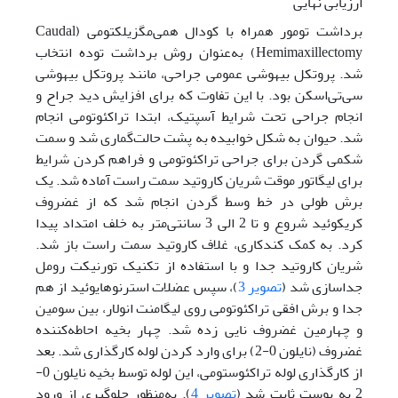
ارزیابی نهایی
برداشت تومور همراه با کودال همی‌مگزیلکتومی (‌Caudal
Hemimaxillectomy) ‌به‌عنوان روش برداشت توده انتخاب
شد. پروتکل بیهوشی عمومی ‌جراحی، مانند پروتکل بیهوشی
‌سی‌تی‌اسکن بود. با این تفاوت که برای افزایش دید جراح و
انجام جراحی تحت شرایط آسپتیک، ابتدا تراکئوتومی ‌انجام
شد. حیوان به شکل خوابیده به پشت حالت‌گماری شد و سمت
شکمی‌ گردن برای جراحی تراکئوتومی ‌و فراهم‌ کردن شرایط
برای لیگاتور موقت شریان کاروتید سمت راست آماده شد. یک
برش طولی در خط وسط گردن انجام شد که از غضروف
کریکوئید شروع و تا 2 الی 3 سانتی‌‌متر به خلف امتداد پیدا
کرد. به کمک کندکاری، غلاف کاروتید سمت راست باز شد.
شریان کاروتید جدا و با استفاده از تکنیک تورنیکت رومل
جداسازی شد (
تصویر 3
)، سپس عضلات استرنوهایوئید از هم
جدا و برش افقی تراکئوتومی‌ روی لیگامنت انولار، بین سومین
و چهارمین غضروف نایی زده شد. چهار بخیه احاطه‌کننده
غضروف (نایلون 0-2) برای وارد کردن لوله کارگذاری شد. بعد
از کارگذاری لوله تراکئوستومی، این لوله توسط بخیه نایلون 0-
2 به پوست ثابت شد (
تصویر 4
). به‌منظور جلوگیری از ورود