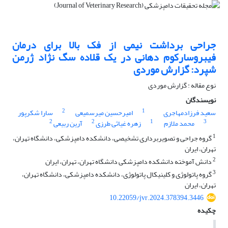
جراحی برداشت نیمی از فک بالا برای درمان
فیبروسارکوم دهانی در یک قلاده سگ نژاد ژرمن
شپرد: گزارش موردی
نوع مقاله : گزارش موردی
نویسندگان
2
1
سعید فرزادمهاجری
امیرحسین میرسمیعی
سارا شکرپور
2
2
1
3
محمد ملازم
زهره غیاثی طرزی
آرین ربیعی
1
گروه جراحی و تصویربرداری تشخیصی، دانشکده دامپزشکی، دانشگاه تهران،
تهران، ایران
2
دانش آموخته دانشکده دامپزشکی دانشگاه تهران، تهران، ایران
3
گروه پاتولوژی و کلینیکال پاتولوژی، دانشکده دامپزشکی، دانشگاه تهران،
تهران، ایران
10.22059/jvr.2024.378394.3446
چکیده