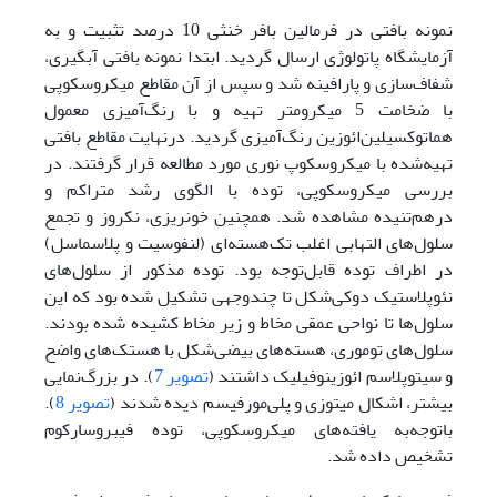
نمونه بافتی در فرمالین بافر خنثی 10 درصد تثبیت و به
آزمایشگاه پاتولوژی ارسال گردید. ابتدا نمونه بافتی آبگیری،
شفاف‌سازی و پارافینه شد و سپس از آن مقاطع میکروسکوپی
با ضخامت 5 میکرومتر تهیه و با رنگ‌آمیزی معمول
هماتوکسیلین‌ائوزین رنگ‌آمیزی گردید. در‌نهایت مقاطع بافتی
تهیه‌شده با میکروسکوپ نوری مورد مطالعه قرار گرفتند. در
بررسی میکروسکوپی، توده با الگوی رشد ‌‌متراکم و
درهم‌تنیده مشاهده شد. همچنین خونریزی، نکروز و تجمع
سلول‌های التهابی اغلب تک‌هسته‌ای (لنفوسیت و پلاسماسل)
در اطراف توده قابل‌توجه بود. توده مذکور از سلول‌های
نئوپلاستیک دوکی‌شکل تا چند‌وجهی تشکیل شده بود که این
سلول‌ها تا نواحی عمقی مخاط و زیر مخاط کشیده شده بودند.
سلول‌های توموری، هسته‌های بیضی‌شکل با هستک‌های واضح
و سیتوپلاسم ائوزینوفیلیک داشتند (
تصویر 7
). در بزرگ‌نمایی
بیشتر، اشکال میتوزی و پلی‌مورفیسم دیده شدند (
تصویر 8
).
باتوجه‌به یافته‌های میکروسکوپی، توده فیبروسارکوم
تشخیص داده شد.