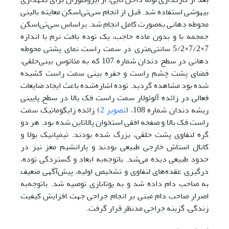
بیهوشی استفاده شد. قبل از انجام ‌سی‌تی‌اسکن معاینه بالینی
محوطه دهانی به‌صورت کامل انجام شد. بر‌اساس ‌سی‌تی‌اسکن
جمجمه با و بدون ماده حاجب، یک توده بافت نرم با اندازه
7×7/2×5/2 سانتی‌متری در سمت راست نمای پشتی محوطه
دهانی در سطح دندان شماره 107 که به مئاتوس بینی‌حلقی،
فضای پشت چشم راست و حفره بینی سمت راست کشیده
شده بود مشاهده گردید. توده اشاره‌شده باعث ایجاد ضایعات
فعالی در زائده آلوئولار سمت راست فک بالا در سطح پایینی
ریشه دندان شماره 108، (
تصویر 2
) زائده زایگوماتیک سمت
راست فک بالا و صفحه افقی استخوان پالاتاین شده بود. هر دو
گره لنفاوی پشت حلقی، بزرگ شده بودند. تیمپانیک بولا و
کانال استاش خارجی طبیعی بودند و پارانشیم مغز نیز در
حدود طبیعی دیده می‌شد. با‌توجه‌به ابعاد و گستردگی توده،
درگیری عقده‌های لنفاوی و تشخیص اولیه، پیش‌آگهی ضعیف
به صاحب دام داده شد و به یوتانازی توصیه شد. با‌توجه‌به
اصرار صاحب دام مبنی بر انجام جراحی جهت افزایش کیفیت
زندگی، گزینه جراحی مد‌نظر قرار گرفت.