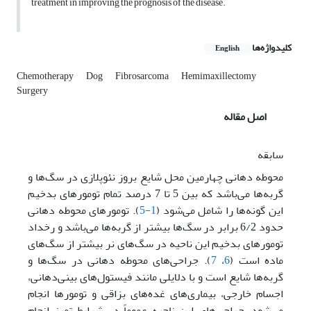
treatment in improving the prognosis of the disease.
کلیدواژه‌ها
English
Chemotherapy
Dog
Fibrosarcoma
Hemimaxillectomy
Surgery
اصل مقاله
سابقه
محوطه دهانی چهارمین محل شایع بروز نئوپلازی در سگ‌ها و
گربه‌ها می‌باشد که بین 5 تا 7 درصد تمام ‌تومورهای بدخیم
این گونه‌ها را شامل ‌می‌شود (
1-5
). تومور‌های محوطه دهانی
حدود 6/2 برابر در سگ‌ها بیشتر از گربه‌ها می‌باشد و رخداد
تومور‌های بدخیم این ناحیه در سگ‌های نر بیشتر از سگ‌های
ماده است (
6
،
7
). جراحی‌های محوطه دهانی در سگ‌ها و
گربه‌ها شایع است و با دلایلی مانند فیستول‌های بینی‌‌دهانی،
اجسام خارجی، بیماری‌های غده‌های بزاقی و تومور‌ها انجام
‌می‌شود. جراحی‌های این ناحیه عموماً در شرایط تمیز انجام