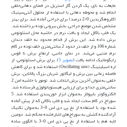
مایعات به نای، پک کردن گاز استریل در فضای دهانی‌‌حلقی
انجام شد و محوطه دهانی با استفاده از محلول آنتی‌سپتیک
(کلروهگزیدین 2/0 درصد) برای جراحی آماده شد. برای بهتر
مشخص شدن موضع جراحی، بخش بیرونی توده برداشته شد.
یک فلپ باکال ایجاد و بافت نرم در حاشیه محل استئوتومی‌
برش داده شد. این برش از قدام محدود به خلف دندان
شماره 106 و از خلف در حدود 2 سانتی‌متری خلف توده در کام
نرم منتهی می‌شد. در نمای جانبی، ارتفاع برش تا قوس
زایگوماتیک ادامه یافت (
تصویر 5
). برای برش استئوتومی، از
اره اسیلیتینگ (Oscillating saw) استفاده شد و برای کاهش
فاصله زمانی بین برش و لیگاتور شریان بزرگ پالاتاین، برش
خلفی به‌عنوان آخرین برش انتخاب شد. تومور با حاشیه امن 2
سانتی‌‌متری جدا و برای ارزیابی هیستوپاتولوژی فرستاده شد.
الکتروکوتر بایپولار به‌عنوان ابزار خون‌بندی استفاده شد. 5
سوراخ در کام سخت ایجاد شد و فلپ باکالی که از پیش آماده
شده بود با استفاده از نخ پی دی اس 0-3 به‌عنوان تکنیک
آزاد‌کننده کشش به سوراخ‌های اشاره‌شده محکم شد. دومین
لایه هم با استفاده از نخ پی دی اس 0-3 با الگوی ساده