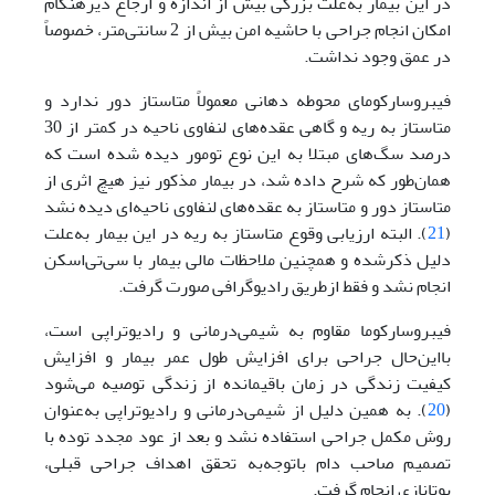
در این بیمار به‌علت بزرگی بیش از اندازه و ارجاع دیرهنگام
امکان انجام جراحی با حاشیه امن بیش از 2 سانتی‌‌متر، خصوصاً
در عمق وجود نداشت.
فیبروسارکومای محوطه دهانی معمولاً متاستاز دور ندارد و
متاستاز به ریه و گاهی عقده‌های لنفاوی ناحیه در کمتر از 30
درصد سگ‌های مبتلا به این نوع تومور دیده شده است که
همان‌طور که شرح داده شد، در بیمار مذکور نیز هیچ اثری از
متاستاز دور و متاستاز به عقده‌های لنفاوی ناحیه‌ای دیده نشد
(
21
). البته ارزیابی وقوع متاستاز به ریه در این بیمار به‌علت
دلیل ذکر‌شده و همچنین ملاحظات مالی بیمار با سی‌تی‌اسکن
انجام نشد و فقط از‌طریق رادیوگرافی صورت گرفت.
فیبروسارکوما مقاوم به شیمی‌درمانی و رادیوتراپی است،
با‌این‌حال جراحی برای افزایش طول عمر بیمار و افزایش
کیفیت زندگی در زمان باقیمانده از زندگی توصیه ‌می‌شود
(
20
). به همین دلیل از شیمی‌درمانی و رادیوتراپی به‌عنوان
روش مکمل جراحی استفاده نشد و بعد از عود مجدد توده با
تصمیم صاحب دام باتوجه‌به تحقق اهداف جراحی قبلی،
یوتانازی انجام گرفت.