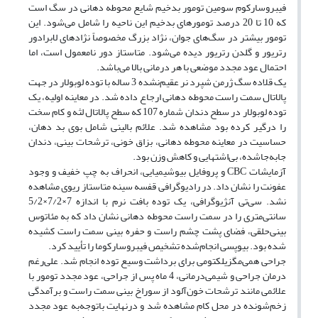
فیبروسارکوم سومین تومور بدخیم شایع محوطه دهانی در سگ است
که 10 تا 20 درصد تومورهای بدخیم این ناحیه را شامل می‌شود. این
تومور بیشتر در سگ‌های جوان، نژاد بزرگ مخصوصاً نژادهای لابرادور
رتریور و گلدن رتریور دیده می‌شود. متاستاز دور نامعمول است، اما
احتمال عود مجدد موضعی با هر درمانی بالا می‌باشد.
یک قلاده سگ ژرمن شپرد نر عقیم‌نشده 3 ساله با توده لوبولار در جهت
پالاتال سمت راست محوطه دهانی ارجاع داده شد. در معاینه اولیه، یک
توده لوبولار در سطح دندان شماره 107 که سطح پالاتال لثه و کام سخت
را درگیر کرده بود مشاهده شد. علائم بالینی شامل بوی بد دهان،
حساسیت در معاینه محوطه دهانی، بزاق خونی، ترشحات بینی، دندان
جابه‌جا‌شده، بی‌اشتهایی و کاهش وزن بود.
آزمایشات CBC و پروفایل بیوشیمیایی، انحراف به چپ خفیف و وجود
عفونت را نشان داد. در رادیوگرافی قفسه سینه متاستاز ریوی مشاهده
نشد. سی‌تی آنژیوگرافی، یک توده بافت نرم با اندازه 7×7/2×5/2
سانتی‌متری را در سمت راست محوطه دهانی نشان داد که به مئاتوس
بینی‌حلقی، فضای پشت چشم راست و حفره بینی سمت راست کشیده
شده بود. بیوپسی انجام‌شده تشخیص فیبروسارکوما را تأیید کرد.
جراحی همی‌مگزیلکتومی‌ برای برداشت وسیع توده انجام شد. علی‌رغم
درمان جراحی و شیمی‌درمانی، 4 ماه پس از جراحی، عود مجدد تومور با
علائمی مانند ترشحات خون‌آلود از سوراخ بینی سمت راست و برآمدگی
زخم‌شونده در محل کام مشاهده شد و در‌نهایت با‌توجه‌به عود مجدد