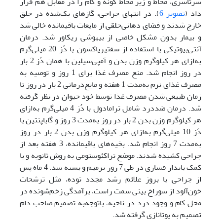
سرتاسری، مخاط و زیر مخاط گونه و کام را در مقابل هم قرار
داد (
تصویر 6
). در انتهای جراحی، گاز‌های پک‌شده در حلق
خارج شدند و فضای دهانی‌حلقی از مایعات باقیمانده خالی شد
و بیمار بدون مشکل خاصی از بیهوشی ریکاور شد. درمان
آنتی‌بیوتیکی با استفاده از سفتیریاکسون با دُز 20 ‌میلی‌گرم
به‌ازای هر کیلوگرم وزن بدن و آمپی‌سیلین با همان دُز 2 بار
در روز انجام شد. منع مصرف غذا برای 1 روز و توصیه به
مصرف غذای نرم به‌مدت 1 هفته و مایع‌درمانی 2 بار در روز تا
زمان طبیعی شدن مصرف غذا توسط خود حیوان در نظر گرفته
شد. درمان ضد‌درد شامل ترامادول با دُز 4 میلی‌گرم به‌ازای
هر کیلوگرم وزن بدن 2 بار در روز به‌مدت 3 روز و گاباپنتین با
دُز 10 ‌میلی‌گرم به‌ازای هر کیلوگرم وزن بدن 2 بار در روز
به‌مدت 7 روز انجام شد. بخیه‌های باقیمانده، 3 هفته بعد از
جراحی کشیده شدند. موضع تراکئوستومی ‌به روش ثانویه و با
کمک بانداژ فشاری در طی 7 روز ترمیم و بسته شد. 4 ماه پس
از جراحی با بروز علائم رشد مجدد توده، مثل ترشحات
خون‌آلود از سوراخ بینی سمت راست، برآمدگی زخم‌شونده در
محل کام و وجود درد در ناحیه، با‌توجه‌به تصمیم صاحب دام
تصمیم به یوتانازی گرفته شد.