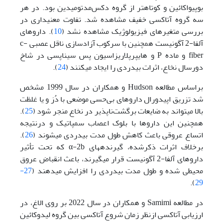
بوپیواکائین و کوتاه­تر از گروه دکس‌مدتومیدین بود. در هر
سه گروه آتاکسی خفیف مشاهده شد. تفاوت معنی­داری در
بررسی متغیرهای فیزیولوژیک مشاهده نشد (
10
). داروهای
آلفا-2 آگونیست همچنین با سرکوب آزادسازی ناقل عصبی c-
fiber و ماده P و هایپرپلاریزاسیون پس سیناپسی در شاخ
دورسال نخاع، اثرات بی­دردی را ایجاد می­کنند (
24
).
بر‌اساس مطالعه Hudson و همکاران در سال 1999 مشخص
شد تزریق اپیدورال داروهای ‌بی‌حسی موضعی با دُز و یا غلظت
بالا می­تواند به ضایعات برگشت‌ناپذیر در نخاع منجر شود (
25
).
همچنین این داروها با بلوک اعصاب سمپاتیک و در‌نتیجه
اتساع عروقی باعث کاهش طول مدت بی­دردی می­شوند (
26
).
بر‌خلاف اثرات ذکر‌شده، گیرنده­های α-2b که تحت تأثیر
داروهای آلفا-2 آگونیست قرار می­گیرند، باعث انقباض عروق
محیطی شده و طول مدت بی‎دردی را افزایش می‎دهند (
27-
).
29
در مطالعه Samimi و همکاران در سال 2022 بر روی الاغ، در
ارزیابی آتاکسی ‌ازنظر زمان شروع آتاکسی بین گروه لیدوکائین