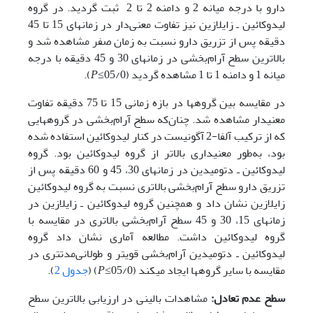
دارو با درجه میانه 2 و دامنه 2 تا 2 ثبت گردید. در گروه
لیدوکائین ـ زایلازین نیز تفاوت معنی‌دار در زمان­های 15 تا 45
دقیقه پس از تزریق دارو نسبت به زمان صفر مشاهده شد و
بالاترین سطح ‌آرام‌بخشی در زمان­های 30 و 45 دقیقه با درجه
میانه 1 و دامنه 1 تا 1 مشاهده گردید (05/0≥
P
).
در مقایسه بین گروه­ها در بازه زمانی 15 تا 75 دقیقه تفاوت
معنی­دار مشاهده شد. چنان‌که سطح ‌آرام‌بخشی در گروه­هایی
که از ترکیب آلفا-2 آگونیست در کنار لیدوکائین استفاده شده
بود، به‌طور معنی­داری بالاتر از گروه لیدوکائین بود. گروه
لیدوکائین ـ دتومیدین در زمان­های 30، 45 و 60 دقیقه پس از
تزریق دارو سطح ‌آرام‌بخشی بالاتری نسبت به گروه لیدوکائین
زایلازین نشان داد و همچنین گروه لیدوکائین ـ زایلازین در
زمان­های 15، 30 و 45 سطح ‌آرام‌بخشی بالاتری در مقایسه با
گروه لیدوکائین داشت. مطالعه آماری نشان داد گروه
لیدوکائین ـ دتومیدین ‌آرام‌بخشی قوی­تر و طولانی‌مدت­تری در
مقایسه با سایر گروه­ها ایجاد می­کند (05/0≥
P
) (
جدول 2
).
سطح عدم تعادل:
مشاهدات بالینی در ارزیابی بالاترین سطح