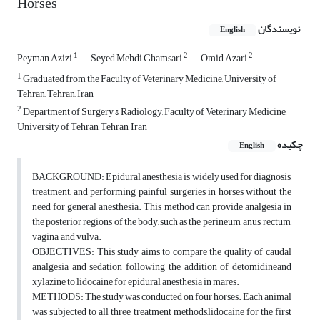
Horses
نویسندگان
English
1
2
2
Peyman Azizi
Seyed Mehdi Ghamsari
Omid Azari
1
Graduated from the Faculty of Veterinary Medicine, University of
Tehran, Tehran, Iran
2
Department of Surgery & Radiology, Faculty of Veterinary Medicine,
University of Tehran, Tehran, Iran
چکیده
English
BACKGROUND: Epidural anesthesia is widely used for diagnosis,
treatment, and performing painful surgeries in horses without the
need for general anesthesia. This method can provide analgesia in
the posterior regions of the body, such as the perineum, anus, rectum,
vagina, and vulva.
OBJECTIVES: This study aims to compare the quality of caudal
analgesia and sedation following the addition of detomidineand
xylazine to lidocaine for epidural anesthesia in mares.
METHODS: The study was conducted on four horses. Each animal
was subjected to all three treatment methods,lidocaine for the first