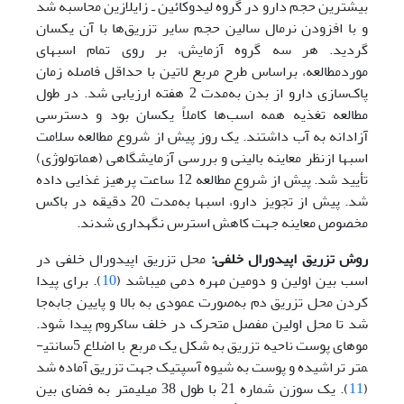
بیشترین حجم دارو در گروه لیدوکائین ـ زایلازین محاسبه شد
و با افزودن نرمال سالین حجم سایر تزریق‌ها با آن یکسان
گردید. هر سه گروه آزمایش، بر روی تمام اسب­های
مورد‌مطالعه، براساس طرح مربع لاتین با حداقل فاصله زمان
پاک‌سازی دارو از بدن به‌مدت 2 هفته ارزیابی شد. در طول
مطالعه تغذیه همه اسب‌­ها کاملاً یکسان بود و دسترسی
آزادانه به آب داشتند. یک روز پیش از شروع مطالعه سلامت
اسب­ها از‌نظر معاینه بالینی و بررسی آزمایشگاهی (هماتولوژی)
تأیید شد. پیش از شروع مطالعه 12 ساعت پرهیز غذایی داده
شد. پیش از تجویز دارو، اسب­ها به‌مدت 20 دقیقه در باکس
مخصوص معاینه جهت کاهش استرس نگهداری شدند.
روش تزریق اپیدورال خلفی:
محل تزریق اپیدورال خلفی در
اسب بین اولین و دومین مهره دمی می­باشد (
10
). برای پیدا
کردن محل تزریق دم به‌صورت عمودی به بالا و پایین جابه‌جا
شد تا محل اولین مفصل متحرک در خلف ساکروم پیدا شود.
موهای پوست ناحیه تزریق به شکل یک مربع با اضلاع 5سانتی­
متر تراشیده و پوست به شیوه آسپتیک جهت تزریق آماده شد
(
11
). یک سوزن شماره 21 با طول 38 میلی­متر به فضای بین