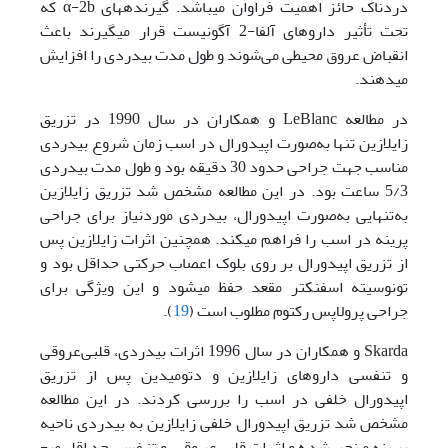
دردناک حائز اهمیت فراوان می­باشد. گیرنده­های α-2b که
تحت تأثیر داروهای آلفا-2 آگونیست قرار می­گیرند باعث
انقباض عروق محیطی می‌شوند و طول مدت بی­­دردی را افزایش
می­دهند.
در مطالعه LeBlanc و همکاران در سال 1990 در تزریق
زایلازین تنها به‌صورت اپیدورال در اسب زمان شروع بی­دردی
مناسب جهت جراحی حدود 30 دقیقه بود و طول مدت بی­دردی
5/3 ساعت بود. در این مطالعه مشخص شد تزریق زایلازین
به‌تنهایی به‌صورت اپیدورال، بی­دردی مورد‌نیاز برای جراحی
پرینه در اسب را فراهم می­کند. همچنین اثرات زایلازین پس
از تزریق اپیدورال بر روی بلوک اعصاب حرکتی حداقل بود و
تونوسیته اسفنکتر مقعد حفظ می­شود و این ویژگی برای
جراحی پرولاپس رکتوم مطلوب است (
19
).
Skarda و همکاران در سال 1996 اثرات بی­دردی، قلبی‌‌عروقی
و تنفسی داروهای زایلازین و دتومیدین پس از تزریق
اپیدورال خلفی در اسب را بررسی کردند. در این مطالعه
مشخص شد تزریق اپیدورال خلفی زایلازین به بی­دردی ناحیه
پرینه منجر شده و اثرات قلبی‌عروقی و تنفسی حداقل می­