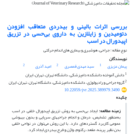
بررسی اثرات بالینی و بی‎دردی متعاقب افزودن
دتومیدین و زایلازین به داروی ‌بی‌حسی در تزریق
اپیدورال در اسب
نوع مقاله : جراحی، هوشبری و بیماری های اندام حرکتی
نویسندگان
2
2
1
پیمان عزیزی
سید مهدی قمصری
امید آذری
1
دانش آموخته دانشکده دامپزشکی، دانشگاه تهران، تهران، ایران
2
گروه جراحی و رادیولوژی، دانشکده دامپزشکی، دانشگاه تهران، تهران، ایران
10.22059/jvr.2025.389979.3490
چکیده
زمینه مطالعه
:
ایجاد ‌بی‌حسی به روش تزریق اپیدورال خلفی در اسب
به‌منظور تشخیص، درمان و انجام جراحی­های سرپایی و بدون بیهوشی
عمومی کاربرد گسترده­ای دارد. با این روش می‌توان در نواحی خلفی
بدن نظیر پرینه، مقعد، رکتوم، واژن و فرج بی­دردی ایجاد کرد.