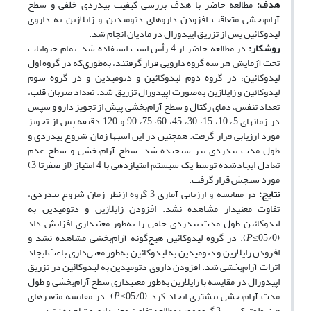
هدف
:
مطالعه حاضر با هدف بررسی کیفیت بی­دردی خلفی و سطح
‌آرام‌بخشی متعاقب افزودن داروهای دتومیدین و زایلازین به داروی
لیدوکائین پس از تزریق اپیدورال در مادیان انجام شد.
روش
کار
:
در مطالعه حاضر از 4 رأس اسب استفاده شد. تمام حیوانات
تحت آزمایش هر سه گروه دارویی قرار گرفتند، به‌طوری‌که در گروه اول
لیدوکائین، در گروه دوم لیدوکائین و دتومیدین و در گروه سوم
لیدوکائین و زایلازین به‌صورت اپیدورال تزریق شد. تعداد ضربان قلب،
تعداد تنفس، دمای رکتال و سطح ‌آرام‌بخشی پیش از تجویز دارو و سپس
در زمان­های 5، 10، 15، 30، 45، 60، 75، 90 و 120 دقیقه پس از تجویز
مورد ارزیابی قرار گرفت. همچنین در این اسب­ها زمان شروع بی­دردی و
طول مدت بی­دردی نیز سنجیده شد. سطح ‌آرام‌بخشی و سطح عدم
تعادل ایجاد‌شده توسط یک سیستم امتیاز‌دهی با 4 امتیاز (از صفرتا 3)
مورد سنجش قرار گرفت.
نتایج
:
در مقایسه و ارزیابی آماری 3 گروه از‌نظر زمان شروع بی­دردی،
تفاوت معنی­دار مشاهده نشد. افزودن زایلازین و دتومیدین به
لیدوکائین طول مدت بی­دردی خلفی را به‌طور معنی­داری افزایش داد
(05/0≥
P
). در گروه لیدوکائین هیچ‌گونه ‌آرام‌بخشی مشاهده نشد و
افزودن زایلازین و دتومیدین به لیدوکائین به‌‎طور معنی‌داری باعث ایجاد
اثرات ‌آرام‌بخشی شد. افزودن داروی دتومیدین به لیدوکائین در تزریق
اپیدورال در مقایسه با زایلازین به‌طور معنی­داری سطح ‌آرام‌بخشی و طول
مدت ‌آرام‌بخشی بیشتری ایجاد کرد (05/0≥
P
). در مقایسه متغیرهای
فیزیولوژیک بین 3 گروه مورد‌مطالعه تفاوت معنی­داری مشاهده نشد.