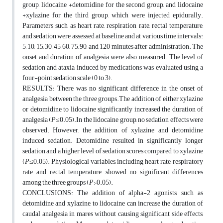
group, lidocaine +detomidine for the second group, and lidocaine
+xylazine for the third group, which were injected epidurally.
Parameters such as heart rate, respiration rate, rectal temperature,
and sedation were assessed at baseline and at various time intervals:
5, 10, 15, 30, 45, 60, 75, 90, and 120 minutes after administration. The
onset and duration of analgesia were also measured. The level of
sedation and ataxia induced by medications was evaluated using a
four-point sedation scale (0 to 3).
RESULTS: There was no significant difference in the onset of
analgesia between the three groups.The addition of either xylazine
or detomidine to lidocaine significantly increased the duration of
analgesia (
P
≤0.05).In the lidocaine group, no sedation effects were
observed. However, the addition of xylazine and detomidine
induced sedation. Detomidine resulted in significantly longer
sedation and a higher level of sedation scores compared to xylazine
(
P
≤0.05). Physiological variables, including heart rate, respiratory
rate, and rectal temperature, showed no significant differences
among the three groups (
P
>0.05).
CONCLUSIONS: The addition of alpha-2 agonists, such as
detomidine and xylazine, to lidocaine can increase the duration of
caudal analgesia in mares without causing significant side effects,