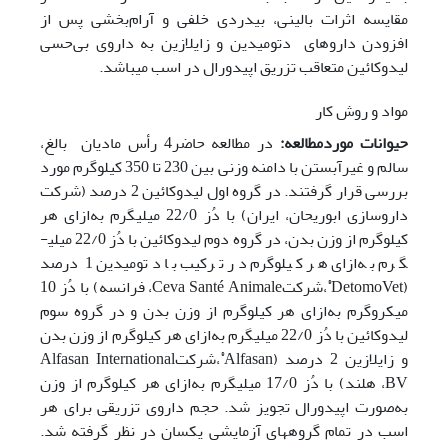
مقایسه اثرات بالینی، بی­دردی خلفی و ‌آرام‌بخشی پس از
افزودن داروهای دتومیدین و زایلازین به داروی ‌بی‌حسی
لیدوکائین متعاقب تزریق اپیدورال در اسب می­باشد.
مواد و روش کار
حیوانات مورد‌مطالعه:
در مطالعه حاضر4 رأس مادیان بالغ،
سالم و غیر‌آبستن با دامنه وزنی بین 230 تا 350 کیلوگرم مورد
بررسی قرار گرفتند. در گروه اول لیدوکائین 2 درصد (شرکت
داروسازی ابوریحان، ایران) با دُز 22/0 میلی­گرم به‌ازای هر
کیلوگرم از وزن بدن، در گروه دوم لیدوکائین با دُز 22/0 میلی­
گرم به‌ازای هر کیلوگرم در ترکیب با دتومیدین 1 درصد
®
(DetomoVet
،شرکتCeva Santé Animale، فرانسه) با دُز 10
میکروگرم به‌ازای هر کیلوگرم از وزن بدن و در گروه سوم
لیدوکائین با دُز 22/0 میلی­گرم به‌ازای هر کیلوگرم از وزن بدن
®
و زایلازین 2 درصد (Alfasan
،شرکتAlfasan International
BV، هلند) با دُز 17/0 میلی­گرم به‌ازای هر کیلوگرم از وزن
به‌صورت اپیدورال تجویز شد. حجم داروی تزریقی برای هر
اسب­ در تمام گروه­های آزمایشی یکسان در نظر گرفته شد.