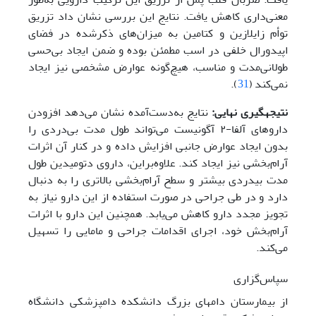
معنی‌داری کاهش یافت. نتایج این بررسی نشان داد تزریق
توأم زایلازین و کتامین به میزان‌های ذکرشده در فضای
اپیدورال خلفی در اسب مطمئن بوده و ضمن ایجاد‌ بی‌حسی
طولانی‌مدت و مناسب، هیچ‌گونه عوارض مشخصی نیز ایجاد
نمی‌کند (
31
).
نتیجه­گیری نهایی:
نتایج به‌دست‌آمده نشان می‌دهد افزودن
داروهای آلفا-۲ آگونیست می‌تواند طول مدت بی‌دردی را
بدون ایجاد عوارض جانبی افزایش داده و در کنار آن اثرات
‌آرام‌بخشی نیز ایجاد کند. علاوه‌بر‌این، داروی دتومیدین طول
مدت بی­دردی بیشتر و سطح ‌آرام‌بخشی بالاتری را به دنبال
دارد و در طی جراحی در صورت استفاده از این دارو نیاز به
تجویز مجدد دارو کاهش می‌یابد. همچنین این دارو با اثرات
‌آرام‌بخش خود، اجرای اقدامات جراحی و مامایی را تسهیل
می‌کند.
سپاس‌گزاری
از بیمارستان دام­های بزرگ دانشکده دامپزشکی دانشگاه