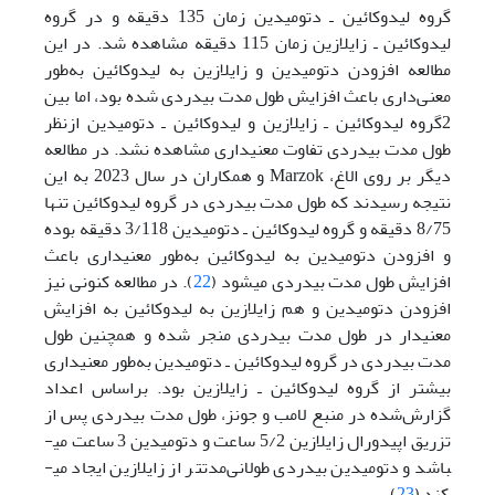
گروه لیدوکائین ـ دتومیدین زمان 135 دقیقه و در گروه
لیدوکائین ـ زایلازین زمان 115 دقیقه مشاهده شد. در این
مطالعه افزودن دتومیدین و زایلازین به لیدوکائین به‌طور
معنی‌داری باعث افزایش طول مدت بی­دردی شده بود، اما بین
2گروه لیدوکائین ـ زایلازین و لیدوکائین ـ دتومیدین از‌نظر
طول مدت بی­دردی تفاوت معنی­داری مشاهده نشد. در مطالعه
دیگر بر روی الاغ‌، Marzok و همکاران در سال 2023 به این
نتیجه رسیدند که طول مدت بی­دردی در گروه لیدوکائین تنها
8/75 دقیقه و گروه لیدوکائین ـ دتومیدین 3/118 دقیقه بوده
و افزودن دتومیدین به لیدوکائین به‌طور معنی­داری باعث
افزایش طول مدت بی­دردی می­شود (
22
). در مطالعه کنونی نیز
افزودن دتومیدین و هم زایلازین به لیدوکائین به افزایش
معنی­دار در طول مدت بی­دردی منجر شده و همچنین طول
مدت بی­دردی در گروه لیدوکائین ـ دتومیدین به‌طور معنی­داری
بیشتر از گروه لیدوکائین ـ زایلازین بود. بر‌اساس اعداد
گزارش‌شده در منبع لامب و جونز، طول مدت بی­دردی پس از
تزریق اپیدورال زایلازین 5/2 ساعت و دتومیدین 3 ساعت می­
باشد و دتومیدین بی­دردی طولانی‌مدت­تر از زایلازین ایجاد می­
کند (
23
).