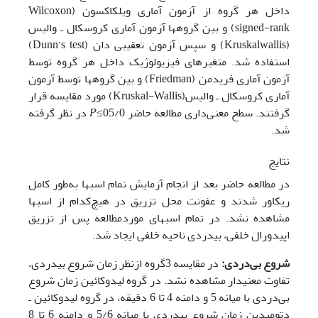
داخل هر گروه از آزمون آماری ویلکاکسون (Wilcoxon
signed-rank) و بین گروه­ها آزمون آماری کروسکال ـ والیس
(Kruskalwallis) و سپس آزمون تعقیبی دان (Dunn’s test)
استفاده شد. متغیر­های فیزیولوژیک داخل هر گروه توسط
آزمون آماری فریدمن (Friedman) و بین گروه­ها توسط آزمون
آماری کروسکال ـ والیس(Kruskal-Wallis) مورد مقایسه قرار
گرفتند. سطح معنی‌داری مطالعه حاضر 05/0≥
P
در نظر گرفته
شد.
نتایج
در مطالعه حاضر بعد از انجام آزمایش تمام اسب­ها به‌طور کامل
ریکاور شدند و عفونت محل تزریق در هیچ‌کدام از اسب­ها
مشاهده نشد. در تمام اسب­های مورد‌مطالعه پس از تزریق
اپیدورال خلفی‌، بی­دردی ناحیه خلفی ایجاد شد.
شروع بی‌دردی:
در مقایسه 3گروه از‌نظر زمان شروع بی­دردی،
تفاوت معنی­دار مشاهده نشد. در گروه لیدوکائین زمان شروع
بی‌دردی با میانه 5 و دامنه 4 تا 6 دقیقه، در گروه لیدوکائین ـ
دتومیدین زمان شروع بی­دردی با میانه 5/6 و دامنه 6 تا 8