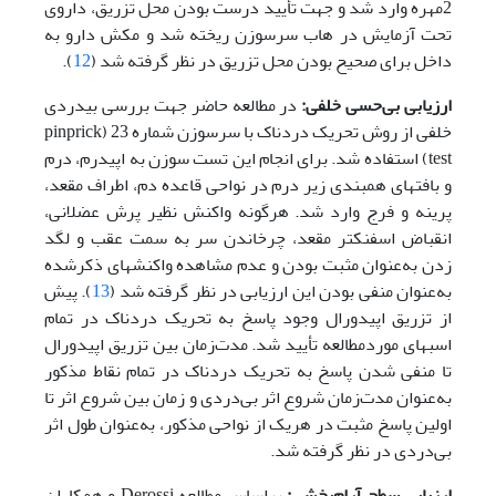
2مهره وارد شد و جهت تأیید درست بودن محل تزریق، داروی
تحت آزمایش در هاب سرسوزن ریخته شد و مکش دارو به
داخل برای صحیح بودن محل تزریق در نظر گرفته شد (
12
).
ارزیابی ‌بی‌حسی خلفی:
در مطالعه حاضر جهت بررسی بی­دردی
خلفی از روش تحریک دردناک با سرسوزن شماره 23 (pinprick
test) استفاده شد. برای انجام این تست سوزن به اپیدرم، درم
و بافت­های همبندی زیر درم در نواحی قاعده دم، اطراف مقعد،
پرینه و فرج وارد شد. هرگونه واکنش نظیر پرش عضلانی،
انقباض اسفنکتر مقعد، چرخاندن سر به سمت عقب و لگد
زدن به‌عنوان مثبت بودن و عدم مشاهده واکنش­های ذکر‌شده
به‌عنوان منفی بودن این ارزیابی در نظر گرفته شد (
13
). پیش
از تزریق اپیدورال وجود پاسخ به تحریک دردناک در تمام
اسب­های مورد‌مطالعه تأیید شد. مدت‌زمان بین تزریق اپیدورال
تا منفی شدن پاسخ به تحریک دردناک در تمام نقاط مذکور
به‌عنوان مدت‌زمان شروع اثر بی‌دردی و زمان بین شروع اثر تا
اولین پاسخ مثبت در هریک از نواحی مذکور، به‌عنوان طول اثر
بی‌دردی در نظر گرفته شد.
ارزیابی سطح ‌آرام‌بخشی:
بر‌اساس مطالعه Derossi و همکاران