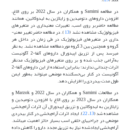
در مطالعه Samimi و همکاران در سال 2022 بر روی الاغ،
افزودن داروهای دتومیدین و زایلازین به لیدوکائین، همانند
مطالعه حاضربر روی اسب، تغییرات معنی­داری در متغیرهای
فیزیولوژیک مشاهده نشد (
13
). در مطالعه حاضرتغییر معنی­
داری در متغیرهای فیزیولوژیک در طی زمان در داخل هر
گروه و همچنین بین 3 گروه مورد‌مطالعه مشاهده نشد. به نظر
می­رسد پس از تزریق اپیدورال داروهای آلفا-2 آگونیست
به‌آرامی جذب شده و بر روی متغیرهای فیزیولوژیک مد‌نظر
اثرات چندانی ندارند؛ بنابراین استفاده از این داروهای آلفا-2
آگونیست در کنار بی‌حس­کننده موضعی می­تواند به‌طور ایمن
طول مدت بی­دردی را افزایش دهد.
در مطالعات Samimi و همکاران در سال 2022 و Marzok و
همکاران در سال 2023 بر روی الاغ با افزودن دتومیدین و
زایلازین به لیدوکائین و تزریق اپیدورال آن اثرات ‌آرام‌بخشی
مشاهده شد (
13
،
22
). ایجاد اثرات ‌آرام‌بخشی در کنار بی­دردی
موضعی در جراحی­های خلفی اسب بسیار حائز اهمیت می­باشد.
‌آرام‌بخشی ایجاد‌شده نیاز به تزریق مجدد دارو را کاهش داده