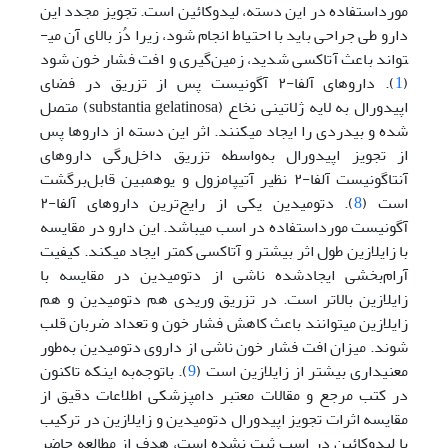
مورداستفاده در این دسته، لیدوکائین است. تجویز مجدد این
دارو طی جراحی باید با احتیاط انجام شود، زیرا دُز بالای آن می­
تواند باعث آتاکسی شدید، زمین‌گیری و افت فشار خون شود
(
1
). دارو­های آلفا-۲ آگونیست پس از تزریق در فضای
اپیدورال به لایه ژلاتینی نخاع (substantia gelatinosa) متصل
شده و بی­دردی را ایجاد می­کنند. اثر این دسته از داروها پس
از تجویز اپیدورال به‌واسطه تزریق داخل‌رگی داروهای
آنتاگونیست آلفا-۲ نظیر آتیپامزول و یوهمبین قابل‌برگشت
است (
8
). دتومیدین یکی از رایج‌ترین داروهای آلفا-۲
آگونیست مورد‌استفاده در اسب می­باشد. این دارو در مقایسه
با زایلازین طول اثر بیشتر و آتاکسی کمتر ایجاد می­کند. کیفیت
‌آرام‌بخشی ایجاد‌شده ناشی از دتومیدین در مقایسه با
زایلازین بالاتر است. در تزریق وریدی هم دتومیدین و هم
زایلازین می­توانند باعث کاهش فشار خون و تعداد ضربان قلب
شوند. میزان افت فشار خون ناشی از داروی دتومیدین به‌طور
معنی­داری بیشتر از زایلازین است (
9
). با‌توجه‌به اینکه تاکنون
در کتب مرجع و مقالات معتبر دامپزشکی اطلاعات دقیق از
مقایسه اثرات تجویز اپیدورال دتومیدین و زایلازین در ترکیب
با لیدوکائین در اسب ثبت نشده است، هدف از مطالعه حاضر