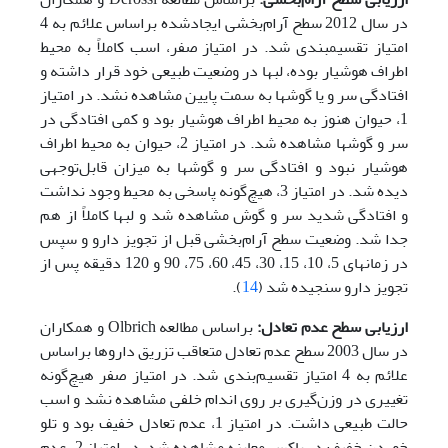
در سال 2012 سطح ‌آرام‌بخشی ایجاد‌شده بر‌اساس علائم به 4
امتیاز تقسیم­بندی شد. در امتیاز صفر، اسب کاملاً به محیط
اطراف هوشیار بوده، لب­ها در وضعیت طبیعی خود قرار داشته و
افتادگی سر و یا گوش­ها به سمت پایین مشاهده نشد. در امتیاز
1، حیوان هنوز به محیط اطراف هوشیار بود و کمی افتادگی در
سر و گوش­ها مشاهده شد. در امتیاز 2، حیوان به محیط اطراف
هوشیار نبود و افتادگی سر و گوش­ها به میزان قابل‌توجهی
دیده شد. در امتیاز 3، هیچ‌گونه پاسخی به محیط وجود نداشت
و افتادگی شدید سر و گوش مشاهده شد و لب­ها کاملاً از هم
جدا شد. وضعیت سطح ‌آرام‌بخشی قبل از تجویز دارو و سپس
در زمان­های 5، 10، 15، 30، 45، 60، 75، 90 و 120 دقیقه پس از
تجویز دارو سنجیده شد (
14
).
ارزیابی سطح عدم تعادل:
بر‌اساس مطالعه Olbrich و همکاران
در سال 2003 سطح عدم تعادل متعاقب تزریق داروها بر‌اساس
علائم به 4 امتیاز تقسیم‌بندی شد. در امتیاز صفر هیچ‌گونه
تغییری در وزن‌گیری بر روی اندام خلفی مشاهده نشد و اسب
حالت طبیعی داشت. در امتیاز 1، عدم تعادل خفیف بود و تلو
خوردن خفیف در باکس معاینه مشاهده شد. در امتیاز 2، عدم