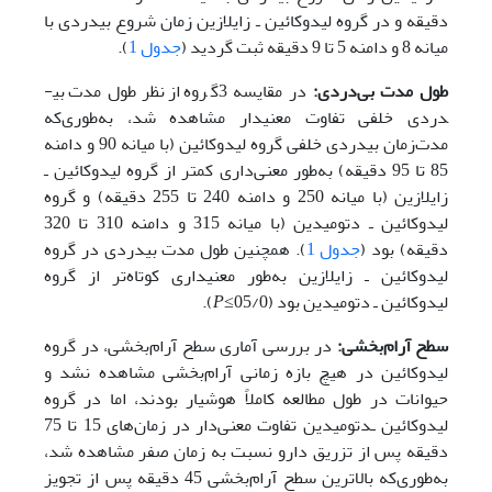
دقیقه و در گروه لیدوکائین ـ زایلازین زمان شروع بی­دردی با
میانه 8 و دامنه 5 تا 9 دقیقه ثبت گردید (
جدول 1
).
طول مدت بی‌دردی:
در مقایسه 3گروه از‌نظر طول مدت بی­
دردی خلفی تفاوت معنی­دار مشاهده شد، به‌طوری‌که
مدت‌زمان بی­دردی خلفی گروه لیدوکائین (با میانه 90 و دامنه
85 تا 95 دقیقه) به‌طور معنی‌داری کمتر از گروه لیدوکائین ـ
زایلازین (با میانه 250 و دامنه 240 تا 255 دقیقه) و گروه
لیدوکائین ـ دتومیدین (با میانه 315 و دامنه 310 تا 320
دقیقه) بود (
جدول 1
). همچنین طول مدت بی­دردی در گروه
لیدوکائین ـ زایلازین به‌طور معنی­داری کوتاه‌تر از گروه
لیدوکائین ـ دتومیدین بود (05/0≥
P
).
سطح ‌آرام‌بخشی:
در بررسی آماری سطح ‌آرام‌بخشی، در گروه
لیدوکائین در هیچ بازه زمانی ‌آرام‌بخشی مشاهده نشد و
حیوانات در طول مطالعه کاملاً هوشیار بودند، اما در گروه
لیدوکائین ـدتومیدین تفاوت معنی‌دار در زمان‌های 15 تا 75
دقیقه پس از تزریق دارو نسبت به زمان صفر مشاهده شد،
به‌طوری‌که بالاترین سطح ‌آرام‌بخشی 45 دقیقه پس از تجویز