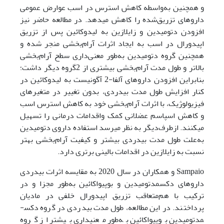
و همچنین به‌واسطه کاهش استرس در اسب عوارض عمومی
داروهای تزریق‌شده را کاهش می­دهد. در مطالعه حاضر نیز
افزودن دتومیدین و زایلازین به لیدوکائین پس از تزریق
اپیدورال در اسب به ایجاد اثرات ‌آرام‌بخشی منجر شده و
همچنین گروه دتومیدین به‌طور معنی‌داری سطح ‌آرام‌بخشی
بالاتر و طول مدت ‌آرام‌بخشی بیشتری از 2گروه دیگر داشت؛
بنابراین افزودن داروهای آلفا-2 آگونیست به لیدوکائین در
کنار افزایش طول مدت بی­دردی، بدون تغییر در متغیرهای
فیزیولوژیک، با اثرات ‌آرام‌بخشی خود به کاهش استرس اسب
و کاهش اسپاسم عضلانی کمک واقدامات درمانی را تسهیل
می­کنند. ازطرف‌دیگر به نظر می­رسد استفاده داروی دتومیدین
به‌علت طول مدت ­بی­دردی بیشتر و کیفیت ‌آرام‌بخشی بهتر
نسبت به زایلازین در اقدامات بالینی برتری دارد.
Sampaio و همکاران در سال 2020 به مقایسه اثرات بی­دردی
داروهای دکس­مدتومیدین و بوپیواکائین به‌طور مجزا و در
ترکیب با هم‌متعاقب تزریق اپیدورال خلفی در مادیان
پرداختند. در این مطالعه، طول مدت بی­دردی در گروه دکس­
مدتومیدین بوپیواکائین به‌طور معنی­داری بیشتر از گروه