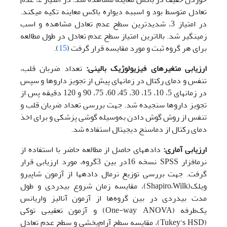
تعادل متوسط بود و اسب­به دیواره باکس معاینه تکیه می­کند.
در امتیاز 3، شدیدترین سطح عدم تعادل مشاهده و اسب
زمین­گیر شد. بالاترین امتیاز سطح عدم تعادل در طول مطالعه
برای هر گروه ثبت و مورد مقایسه قرار گرفت (
15
).
ارزیابی متغیر­های فیزیولوژیک بالینی:
تعداد ضربان قلب،
تنفس و دمای رکتال در زمان­های پیش از تجویز داروها و سپس
در زمان­های 5، 10، 15، 30، 45، 60، 75، 90 و 120 دقیقه پس از
تجویز داروها سنجیده شد. جهت بررسی تعداد ضربان قلب و
تنفس از روش گوش دادن به‌وسیله گوشی پزشکی و برای اخذ
دمای رکتال از دماسنج دیجیتال استفاده شد.
ارزیابی آماری:
داده­های حاصل از مطالعه حاضر با استفاده از
نرم­افزار SPSS نسخه 16در بین 3گروه، مورد ارزیابی قرار
گرفت. جهت بررسی توزیع نرمال داده­ها از آزمون شاپیرو
ویلک(Shapiro–Wilk)، مقایسه زمان شروع بی­دردی و طول
مدت بی­دردی در بین گروه‌ها از آزمون آنالیز واریانس
یک‌طرفه (One-way ANOVA) و آزمون تعقیبی توکی
(Tukey’s HSD)، مقایسه سطح ‌آرام‌بخشی و سطح عدم تعادل