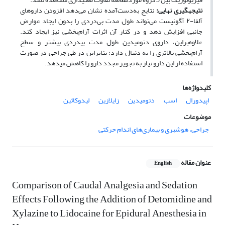
نتیجه­گیری نهایی:
نتایج به‌دست‌آمده نشان می‌دهد افزودن داروهای
آلفا-۲ آگونیست می‌تواند طول مدت بی‌دردی را بدون ایجاد عوارض
جانبی افزایش دهد و در کنار آن اثرات ‌آرام‌بخشی نیز ایجاد کند.
علاوه‌بر‌این، داروی دتومیدین طول مدت بی­دردی بیشتر و سطح
‌آرام‌بخشی بالاتری را به دنبال دارد؛ بنابراین در طی جراحی در صورت
استفاده از این دارو نیاز به تجویز مجدد دارو را کاهش می­دهد.
کلیدواژه‌ها
اپیدورال
اسب
دتومیدین
زایلازین
لیدوکائین
موضوعات
جراحی، هوشبری و بیماری‌های اندام حرکتی
عنوان مقاله
English
Comparison of Caudal Analgesia and Sedation
Effects Following the Addition of Detomidine and
Xylazine to Lidocaine for Epidural Anesthesia in