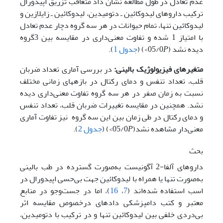
عدم تعادل در طول مطالعه نشان داد متعاقب تزریق اپیدورال
ترکیب داروهای لیدوکائین ـ دتومیدین، لیدوکائین ـ زایلازین و
لیدوکائین تنها، تمام حیوانات در هر سه گروه دچار عدم تعادل
با امتیاز 1 شده و تفاوت معنی‌داری در مقایسه بین 3گروه
دیده نشد (05/0
P
>) (
جدول 1
).
متغیرهای فیزیولوژیک بالینی:
در بررسی آماری تعداد ضربان
قلب، تعداد تنفس و دمای رکتال در بازه­های زمانی مختلف
نسبت به زمان صفر در هر سه گروه تفاوت معنی‌داری دیده
نشد. همچنین در مقایسه تغییرات ضربان قلب، تعداد تنفس
و دمای رکتال در طی زمان بین این سه گروه نیز تفاوت آماری
معنی‌دار مشاهده نشد(05/0
P
>) (
جدول 2
).
بحث
داروهای آلفا-2 آگونیست به‌صورت گسترده در طب بالینی
به‌صورت تنها یا همراه با لیدوکائین جهت ‌بی‌حسی اپیدورال در
اسب استفاده شده‌اند (
7
،
16
)، اما در جست‌و‌جو در منابع
معتبر و کتب دامپزشکی داده­ای درخصوص مقایسه اثر
بی‌دردی خلفی بین لیدوکائین تنها و در ترکیب با دتومیدین،