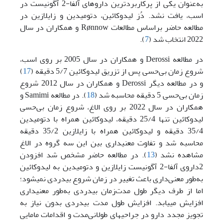
به‌عنوان یکی از پرکاربرد‌ترین داروهای آلفا-2 آگونیست در
اسب، یافت نشد. دُز لیدوکائین، دتومیدین و زایلازین در
مطالعه حاضر بر‌اساس مطالعات Rønnow و همکاران در سال
2022 انتخاب شد (
7
).
در مطالعه Derossi و همکاران در سال 2005 بر روی اسب،
شروع زمان ‌بی‌حسی پس از تزریق لیدوکائین 5/7 دقیقه (
17
)
و در مطالعه دیگر Derossi و همکاران در سال 2012 شروع
زمان ‌بی‌حسی 5 دقیقه محاسبه شد (
18
). در مطالعه Samimi و
همکاران در سال 2022 بر روی الاغ، شروع زمان ‌بی‌حسی
لیدوکائین تنها 25/4 دقیقه، لیدوکائین همراه با دتومیدین
35/4 دقیقه و لیدوکائین همراه با زایلازین 35/2 دقیقه
محاسبه شد و تفاوت معنی­داری بین این سه گروه در الاغ
مشاهده نشد (
13
). در مطالعه حاضر مشخص شد افزودن
2داروی آلفا-2 آگونیست زایلازین و دتومیدین به لیدوکائین
به‌طور معنی‌داری باعث تغییر در زمان شروع بی­دردی نمی­شود؛
اما از طرف دیگر طول مدت‌زمان بی­دردی به‌طور معنی­داری
افزایش می­یابد. افزایش طول مدت ­بی­دردی بدون نیاز به
تجویز مجدد دارو در جراحی­های طولانی‌مدت و اقدامات مامایی