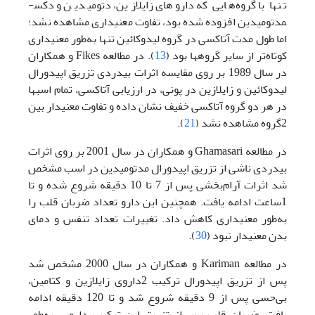
تنها با گروه‌هایی که داروهای زایلازین، دتومیدین و دکس­
مدتومیدین افزوده شده بود، تفاوت معنی­داری مشاهده نشد؛
اما طول مدت آتاکسی در گروه لیدوکائین تنها به‌طور معنی­داری
کوتاه‌تر از سایر گروه­ها بود (
13
). در مطالعه Fikes و همکاران
در سال 1989 بر روی مقایسه اثرات بی­دردی تزریق اپیدورال
لیدوکائین و زایلازین در پونی، در ارزیابی آتاکسی، تمام اسب­ها
در هر دو گروه آتاکسی خفیف نشان داده و تفاوت معنی­دار بین
2گروه مشاهده نشد (
21
).
در مطالعه Ghamasari و همکاران در سال 2001 بر روی اثرات
بی­دردی ناشی از تزریق اپیدورال مدتومیدین در اسب مشخص
شد اثرات ‌آرام‌بخشی پس از 7 تا 10 دقیقه شروع شده و تا
1ساعت ادامه یافت. همچنین این دارو تعداد ضربان قلب را
به‌طور معنی­داری کاهش داد. تغییرات تعداد تنفس و دمای
بدن معنی­دار نبود (
30
).
در مطالعه Kariman و همکاران در سال 2000 مشخص شد
پس از تزریق اپیدورال ترکیب 2داروی زایلازین و کتامین،
‌بی‌حسی پس از 9 دقیقه شروع شد و تا 120 دقیقه ادامه
یافت. ضربان قلب پس از تزریق این ترکیب دارویی به‌طور