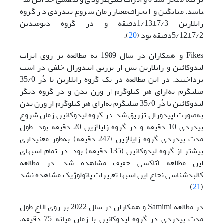
باشد. میانگین و انحراف‌معیار زمان شروع بی­دردی در گروه
زایلازین 7/3±1/13دقیقه و در گروه دتومیدین
7/2‌±5/12دقیقه بود (
20
).
Fikes و همکاران در سال 1989 به مطالعه بر روی اثرات
لیدوکائین و زایلازین پس از تزریق اپیدورال خلفی در اسب
پرداختند. در این مطالعه در یک گروه زایلازین با دُز 35/0
میلی­گرم به‌ازای هر کیلوگرم از وزن بدن و در گروه دیگر
لیدوکائین با دُز 35/0 میلی­گرم به‌ازای هر کیلوگرم از وزن بدن
به‌صورت اپیدورال تزریق شد. در گروه لیدوکائین زمان شروع
بی­دردی 10 دقیقه و در گروه زایلازین 20 دقیقه بود. طول
مدت بی­دردی گروه زایلازین (247 دقیقه) به‌طور معنی­داری
بیشتر از گروه لیدوکائین (135 دقیقه) بود. در تمام اسب­های
این مطالعه آتاکسی خفیف مشاهده شد. در مطالعه
کالبدشناسی نخاع این اسب­ها تغییرات پاتولوژیک مشاهده نشد
).
21
(
در مطالعه Samimi و همکاران در سال 2022 بر روی الاغ طول
مدت بی­دردی در گروه لیدوکائین با زمان میانه 75 دقیقه،