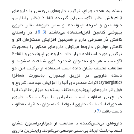
بسته به هدف جراح، ترکیب داروهای ‌بی‌حسی با داروهای
‌آرام‌بخش نظیر آگونیست­های گیرنده آلفا-۲ (نظیر زایلازین،
دتومیدین و غیره)، اپیوئیدها و سایر داروها، نظیر داروی
بیهوشی کتامین قابل‌استفاده می‌باشند (
3-6
). در راستای
کاهش دُز مصرفی دارو و همچنین افزایش مدت‌زمان اثر و
کاهش عوارض داروها می‌توان داروهای مذکور را به‌صورت
ترکیبی مورد استفاده قرار داد. داروهای اپیوئیدی و آلفا-۲
آگونیست، هر دو به‌عنوان ضد‌درد قوی شناخته می­شوند و
مطالعات مختلف نشان داده است استفاده از ترکیب این دو
دسته دارویی در تزریق اپیدورال به‌صورت هم­افزا
(synergistic) اثرات ضد‌دردی آن­ها را افزایش می­دهد. شروع و
طول اثر داروهای اپیوئیدی مختلف، بسته به میزان حلالیت آن­ها
در چربی متفاوت است؛ بنابراین با ترکیب یک داروی
هیدورفیلیک با یک داروی لیپوفیلیک می­توان به اثرات مطلوب
دست یافت (
7
).
داروهای بی‌حس‌کننده با ممانعت از دپولاریزاسیون غشای
اعصاب باعث ایجاد ‌بی‌حسی موضعی می‌شوند. رایج­ترین داروی