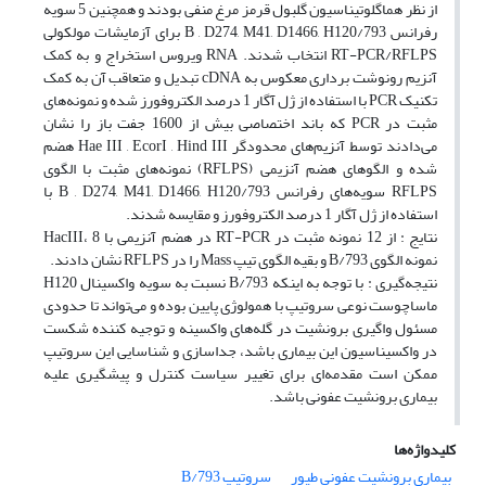
از نظر هماگلوتیناسیون گلبول قرمز مرغ منفی بودند و همچنین 5 سویه
رفرانس 793/B , D274, M41, D1466, H120 برای آزمایشات مولکولی
RT-PCR/RFLPS انتخاب شدند. RNA ویروس استخراج و به کمک
آنزیم رونوشت برداری معکوس به cDNA تبدیل و متعاقب آن به کمک
تکنیک PCR با استفاده از ژل آگار 1 درصد الکتروفورز شده و نمونه‌های
مثبت در PCR که باند اختصاصی بیش از 1600 جفت باز را نشان
می‌دادند توسط آنزیم‌های محدودگر Hae III , EcorI , Hind III هضم
شده و الگوهای هضم آنزیمی (RFLPS) نمونه‌های مثبت با الگوی
RFLPS سویه‌های رفرانس 793/B , D274, M41, D1466, H120 با
استفاده از ژل آگار 1 درصد الکتروفورز و مقایسه شدند.
نتایج : از 12 نمونه مثبت در RT-PCR در هضم آنزیمی با HacIII، 8
نمونه الگوی 793/B و بقیه الگوی تیپ Mass را در RFLPS نشان دادند.
نتیجه‌گیری : با توجه به اینکه 793/B نسبت به سویه واکسینال H120
ماساچوست نوعی سروتیپ با همولوژی پایین بوده و می‌تواند تا حدودی
مسئول واگیری برونشیت در گله‌های واکسینه و توجیه کننده شکست
در واکسیناسیون این بیماری باشد، جداسازی و شناسایی این سروتیپ
ممکن است مقدمه‌ای برای تغییر سیاست کنترل و پیشگیری علیه
بیماری برونشیت عفونی باشد.
کلیدواژه‌ها
بیماری برونشیت عفونی طیور
سروتیپ 793/B