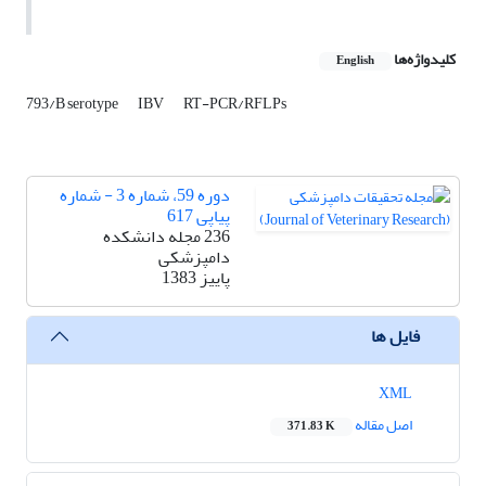
کلیدواژه‌ها
English
793/B serotype
IBV
RT-PCR/RFLPs
دوره 59، شماره 3 - شماره
پیاپی 617
236 مجله دانشکده
دامپزشکی
پاییز 1383
فایل ها
XML
اصل مقاله
371.83 K