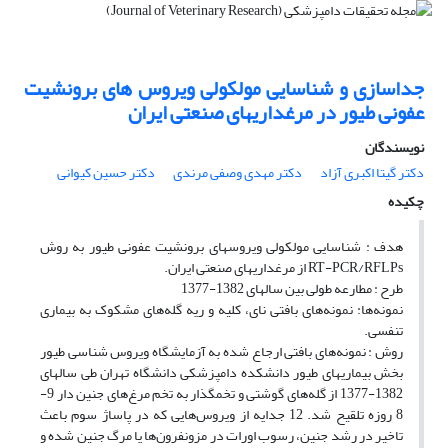
جداسازی و شناسایی مولکولی ویروس های برونشیت
عفونی طیور در مرغداریهای صنعتی ایران
نویسندگان
دکتر گیتا اکبری آزاد
دکتر مهدی وصفی مرندی
دکتر حسین کیوانی
چکیده
هدف : شناسایی مولکولی ویروسهای برونشیت عفونی طیور به روش
RT-PCR/RFLPs از مرغداریهای صنعتی ایران.
طرح : مطارعه طولی بین سالهای 1382-1377
نمونه‌ها: نمونه‌های بافتی نای، کلیه و ریه گله‌های مشکوک به بیماری
تنفسی.
روش : نمونه‌های بافتی ارجاع شده به آزمایشگاه ویروس شناسی طیور
بخش بیماریهای طیور دانشکده دامپزشکی دانشگاه تهران طی سالهای
1382-1377 از گله‌های گوشتی و تخمگذار به تخم مرغ‌های جنین دار 9-
8 روزه تلقیح شد. 12 جدایه از ویروس‌هایی که در پاساژ سوم باعث
تاخیر در رشد جنین، رسوب اورات در مزونفرون‌ها یا مرگ جنین شده و