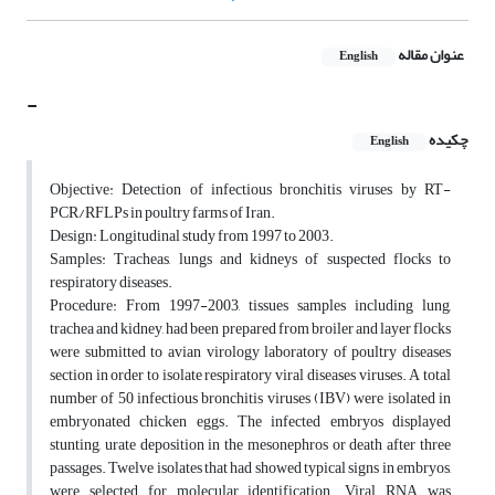
عنوان مقاله
English
-
چکیده
English
Objective: Detection of infectious bronchitis viruses by RT-
PCR/RFLPs in poultry farms of Iran.
Design: Longitudinal study from 1997 to 2003.
Samples: Tracheas, lungs and kidneys of suspected flocks to
respiratory diseases.
Procedure: From 1997-2003, tissues samples including lung,
trachea and kidney, had been prepared from broiler and layer flocks
were submitted to avian virology laboratory of poultry diseases
section in order to isolate respiratory viral diseases viruses. A total
number of 50 infectious bronchitis viruses (IBV) were isolated in
embryonated chicken eggs. The infected embryos displayed
stunting, urate deposition in the mesonephros or death after three
passages. Twelve isolates that had showed typical signs in embryos,
were selected for molecular identification. Viral RNA was