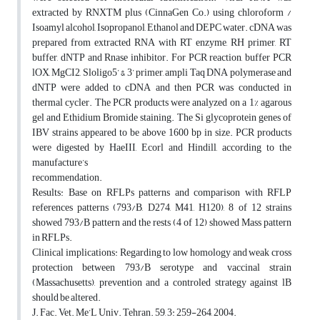
extracted by RNXTM plus (CinnaGen Co.) using chloroform /
Isoamyl alcohol, Isopropanol, Ethanol and DEPC water. cDNA was
prepared from extracted RNA with RT enzyme, RH primer, RT
buffer, dNTP and Rnase inhibitor. For PCR reaction, buffer PCR
lOX, MgCI2, Sloligo5’ & 3’ primer, ampli Taq DNA polymerase and
dNTP were added to cDNA and then PCR was conducted in
thermal cycler. The PCR products were analyzed on a 1% agarous
gel and Ethidium Bromide staining. The Si glycoprotein genes of
IBV strains appeared to be above 1600 bp in size. PCR products
were digested by HaeIII, Ecorl and Hindill, according to the
manufacture’s
recommendation.
Results: Base on RFLPs patterns and comparison with RFLP
references patterns (793/B, D274, M41, H120), 8 of 12 strains
showed 793/B pattern and the rests (4 of 12) showed Mass pattern
in RFLPs.
Clinical implications: Regarding to low homology and weak cross
protection between 793/B serotype and vaccinal strain
(Massachusetts), prevention and a controled strategy against lB
should be altered.
J. Fac. Vet. Me’L Univ. Tehran. 59, 3: 259-264, 2004.