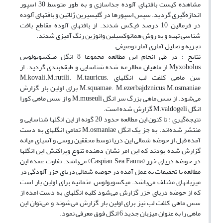
مشاهده کیست بافتهای آلوده جداسازی و به طور متوسط 30 اسپور
اندازه‌گیری گردید. سپس اسپورها در گلیسیرین ژلاتین و بافتهای آلوده
در فرمالین 10 درصد فیکس شدند. از بافتهای آلوده مقاطع بافت
شناسی تهیه و به روش همانوکسیلین وائوزین رنگ آمیزی شدند.
تجزیه و تحلیل آماری آمار توصیفی
نتایج : در طی انجام این مطالعه مجموعا 8 انگل میکسوبولوس
Myxobolus از ماهیان مطالرعه شده شناسایی و طبقه‌بندی گردید. از
سن ماهی کلفت لب انگلهای M.kovali.M.rutili. M.tauricus.
M.squamae. M.ezerbajdznicus M.osmaniae برای اولین بار گزارش
می‌شود. از سس ماهی بزرگ سر انگل M.museuli و از سس‌ ماهی کورا
انگل M.valdogeli گزارش شده است.
نتیجه‌گیری : تا کنون این مطالعه حدود 20 گونه از این انگلها شناسایی و
منتشر شده‌اند. به جز یک انگل M.osmaniae تمامی انگلهای به دست
آمده قبل از حوضه شمالی این دریا توسط محققین روسی و آسیای میانه
گزارش شده بودند که این امر نشان دهنده تنوع وپراکنش این انگلها
در حوضه دریای خزر (Caspian Sea Fauna) می‌باشد. تفاوت عمده این
مطالعه با تحقیقات به عمل آمده در حوضه شمالی دریای خزر آلودگی در
میزبانهای مختلف می‌باشد. میکسوبولوس عثمانیه برای اولین بار است
که از حوضه دریای خزر گزارش می‌شود کلیه انگلهای به دست امده از
سس ماهی کلفت لب نیز برای اولین بار گزارش می‌شوند و می‌توان این
ماهی را به عنوان میزبان جدید 6 انگل فوق معرفی نمود.