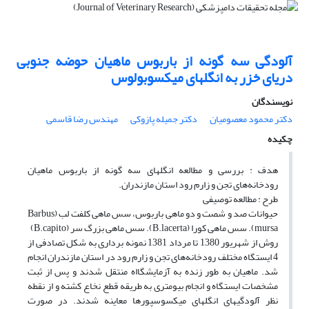
آلودگی سه گونه از باربوس ماهیان حوضه جنوبی
دریای خزر به انگلهای میکسوبولوس
نویسندگان
دکتر محمود معصومیان
دکتر جمیله پازوکی
مهندس رضا قاسمی
چکیده
هدف : بررسی و مطالعه انگلهای سه گونه از باربوس ماهیان
رودخانه‌های تجن و زارم رود استان مازندران.
طرح : مطالعه توصیفی
حیوانات صد و شصت و دو ماهی باربوس، سس ماهی کلفت لب (Barbus
mursa). سس ماهی کورا (B.lacerta). سس ماهی بزرگ سر (B.capito)
روش از شهریور 1380 تا مرداد 1381 نمونه برداری به شکل تصادفی از
4 ایستگاه مختلف رودخانه‌های تجن و زارم رود در استان مازندران انجام
شد. ماهیان به طور زنده به آزمایشگااه منتقل شدند و پس از ثبت
مشخصات ایستگاه و انجام بیومتری به طریقه قطع نخاع کشته و از نقطه
نظر آلودگیهای انگلهای میکسوسپورها معاینه شدند. در صورت