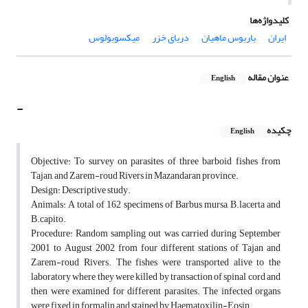
کلیدواژه‌ها
ایران
باربوس ماهیان
دریای خزر
میکسوبولوس
عنوان مقاله
English
-
چکیده
English
Objective: To survey on parasites of three barboid fishes from
Tajan, and Zarem-roud Rivers in Mazandaran province.
Design: Descriptive study.
Animals: A total of 162 specimens of Barbus mursa, B.lacerta and
B.capito.
Procedure: Random sampling out was carried during September
2001 to August 2002 from four different stations of Tajan and
Zarem-roud Rivers. The fishes were transported alive to the
laboratory where they were killed by transaction of spinal cord and
then were examined for different parasites. The infected organs
were fixed in formalin and stained by Haematoxilin-Eosin.