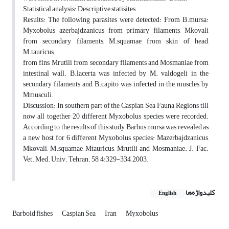
Statistical analysis: Descriptive statisites.
Results: The following parasites were detected: From B.mursa:
Myxobolus azerbajdzanicus from primary filaments, Mkovali
from secondary filaments, M.squamae from skin of head,
M.tauricus
from fins, Mrutili from secondary filaments and Mosmaniae from
intestinal wall. B.lacerta was infected by M. valdogeli in the
secondary filaments and B.capito was infected in the muscles by
Mmusculi.
Discussion: In southern part of the Caspian Sea Fauna Regions till
now all together 20 different Myxobolus species were recorded.
According to the results of this study Barbus mursa was revealed as
a new host for 6 different Myxobolus species: Mazerbajdzanicus,
Mkovali, M.squamae, Mtauricus, Mrutili and Mosmaniae. J. Fac.
Vet. Med. Univ. Tehran. 58, 4:329-334, 2003.
کلیدواژه‌ها
English
Barboid fishes
Caspian Sea
Iran
Myxobolus