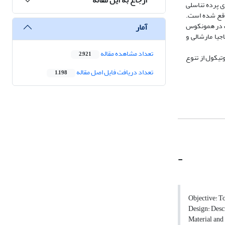
ی پرده تناسلی
سر بدن واقع شده است.
 عدد و در نیمه بدن می‌باشد. سینلوف در همونکوس
آمار
مارشالاجیا مارشالی و
تعداد مشاهده مقاله
2,921
تیکول از تنوع
تعداد دریافت فایل اصل مقاله
1,198
-
Objective: To
Design: Descr
Material and