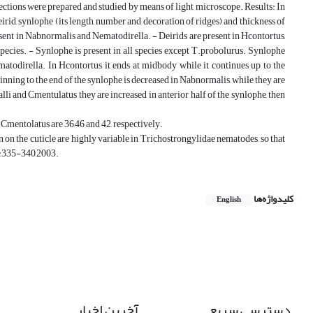
ctions were prepared and studied by means of light microscope. Results: In
deirid, synlophe (its length, number and decoration of ridges) and thickness of
esent in Nabnormalis and Nematodirella. - Deirids are present in Hcontortus,
pecies. - Synlophe is present in all species except T.probolurus. Synlophe
atodirella. In Hcontortus it ends at midbody while it continues up to the
nning to the end of the synlophe is decreased in Nabnormalis, while they are
li and Cmentulatus they are increased in anterior half of the synlophe, then
Cmentolatus are 36,46 and 42, respectively.
n on the cuticle are highly variable in Trichostrongylidae nematodes, so that
 4:335-340,2003.
کلیدواژه‌ها
English
دسترسی سریع
آخرین اخبار