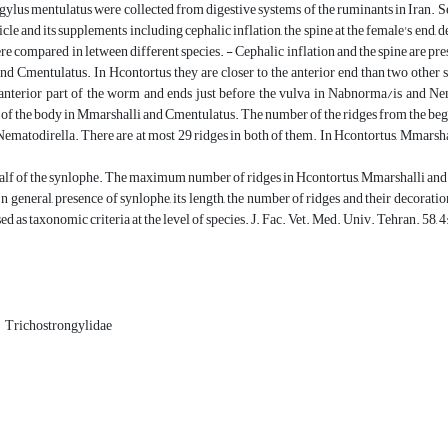
lus mentulatus were collected from digestive systems of the ruminants in Iran. Se
icle and its supplements including cephalic inflation, the spine at the female's end, 
ere compared in letween different species. - Cephalic inflation and the spine are pr
d Cmentulatus. In Hcontortus they are closer to the anterior end than two other s
anterior part of the worm and ends just before the vulva in Nabnorma/is and Nem
 of the body in Mmarshalli and Cmentulatus. The number of the ridges from the begi
Nematodirella. There are at most 29 ridges in both of them. In Hcontortus, Mmarshal
half of the synlophe. The maximum number of ridges in Hcontortus, Mmarshalli and 
n general, presence of synlophe, its length, the number of ridges and their decoratio
sed as taxonomic criteria at the level of species. J. Fac. Vet. Med. Univ. Tehran. 58,
Trichostrongylidae