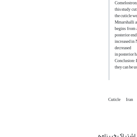
Comelostrongy
this study cut
the cuticle w
Mmarshalli an
begins from 
posterior end
increased in 
decreased
in posterior 
Conclusion: I
they can be u
Cuticle
Iran
اشتراک خبرنامه