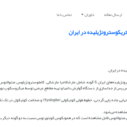
ارسال مقاله
داوران
تماس با ما
تریکوسترونژیلیده در ایران
ده در ایران.
روش کار در این بررسی به منظور مقایسه خصوصیات کوتیکول در تریکوسترونژیلیده‌های ایران 6 گونه شامل مارشالاجیا مارشالی. کاملوسترو
س پس از جداسازی از دستگاه گوارش دامها و تهیه مقاطع عرضی توسط میکروسکوپ نور
نتایج : در این تحقیق کوتیکول و ضمائم آن شامل حباب راسی کوتیکولی، خار انتهایی ماده پاپی گردنی، خطوط طولی کوتی
 مشاهده می‌شود.
س منتولاتوس قابل مشاهده است که در همونکوس کونتورتوس نسبت به دو گونه دیگر به