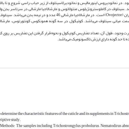
 در نماتودیروس اینورمالیس و نماتودیرلاسینلوف از زیر حباب راسی شروع و تا بالا
داکثر تعداد تضاریس (Ridge) در هر دو گونه 29 عدد می‌باشد. سینلوف در کاملوسترونژیلوس منتولاتوس و مارشالاجیا مارشالی در سرتا
حداکثر تعداد خطوط در کاملوسترونژیلوس منتولاتوس 42 عدد و در محل تخم پران (Ovojector) است. در مارشالاجیا مارشالی 46
ه بدن امتداد می‌یابد حداکثر تعداد تاریس 36 عدد در قسمت میانی سینلوف می‌باشد. کوتیکول در سه گونه همونکوس کونتورتوس، 
ورت وجود، طول آن، تعداد تضاریس کوتیکول و نحوه قرار گرفتن این تضاریس بر روی کو
ده تا حد گونه دارای ارزش تاکسونومیک می‌باشد.
 determine the characteristic features of the cuticle and its supplements in Trichost
iptive study.
 Methods: The samples including Trichostrongylus probolurus, Nematodirus abno