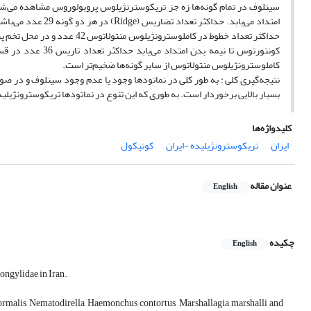
سینلوف در تمام گونه‌ها زه جز تریکوسترنژیلوس پروبولوروس مشاهده می‌شود.
امتداد می‌یابد. ح
کونتورتوس تا نیم
کاملوسترونژیلوس منتولاتوس از سایر گونه‌ها ضخیم‌تر است.
نتیجه‌گیری کلی : به طور کلی در نماتودها وجود یا عدم وجود سینلوف و در ص
بسیار بالایی برخوردار است. به طوری که این تنوع در نماتودها تریکوسترونژیلی
کلیدواژه‌ها
ایران
تریکوسترونژیلیده -ایران
کوتیکول
عنوان مقاله
English
چکیده
English
rongylidae in Iran.
rmalis, Nematodirella, Haemonchus contortus, Marshallagia marshalli and