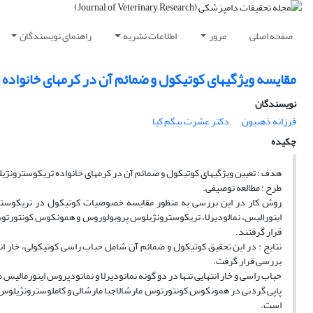
صفحه اصلی
مرور
اطلاعات نشریه
راهنمای نویسندگان
مقایسه ویژگیهای کوتیکول و ضمائم آن در کرمهای خانواده 
نویسندگان
فرزانه ذهبیون
دکتر عشرت بیگم کیا
چکیده
هدف : تعیین ویژگیهای کوتیکول و ضمائم آن در کرمهای خانواده تریکوسترونژیلی
طرح : مطالعه توصیفی.
اینورالیس، نمالودیرلا، تریکوسترونژیلوس پروبولوروس و همونکوس کونتورتو
قرار گرفتند.
بررسی قرار گرفت.
حباب راسی و خار انتهایی تنها در دو گونه نماتودیرلا و نماتودیروس اینورمالیس
پاپی گردنی در همونکوس کونتورتوس مارشالاجبا مارشالی و کاملوسترونژیلو
است.