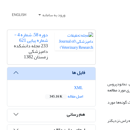
ورود به سامانه
ENGLISH
دوره 58، شماره 4 -
شماره پیاپی 621
233 مجله دانشکده
دامپزشکی
زمستان 1382
فایل ها
نژیلوس منتولانوس، نمانودپروس
XML
ی مورد مطالعه
اصل مقاله
345.16 K
کولی (Synlophe) و ضخامت کوتیکول در تک تک گونه‌ها مورد
هم رسانی
 راس نزدیکتر
ارجاع به این مقاله