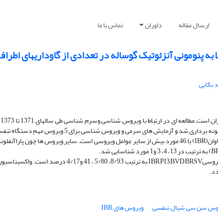
ارسال مقاله
داوران
تماس با ما
 پنومونی آنزئوتیک گوساله در تعدادی از گاوداریهای اطراف
 بکایی
پن
یافته های سرم شناسی نشان داد که فراوانی نسبی موارد دارای پادتن عوامل ویروسیIBR,PI3,BVD,BRSV به ترتیب
وس سن سی شیال تنفسی
ویروس های IBR