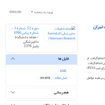
ورود به سامانه
ENGLISH
 تهران
دوره 52، شماره 3 -
شماره پیاپی 1096
- مجله دانشکده
دامپزشکی
پاییز 1376
ومونی انزئوتیک گوساله ها یکی از بیماریهای متداول در گاوداریهای اطراف تهران است.مطالعه ای در ارتباط با ویروس شناسی وسرم شناسی طی سالهای 1371 تا 1373 انجام گرفت. از
فایل ها
یافته های ویروس شناسی نشان داد که شناسایی عامل تورم عفونی بینی و نای گاوان(IBR) با 46 مورد بیش از سایر عوامل ویروسی است. سایر ویروس ها چون پاراآنفلونزای تیپ 3(PI3)
XML
 8/93، 5/80 ، 41 و4/17 درصد است. واکسیناسیون برعلیه عوامل
اصل مقاله
263.69 K
هم رسانی
ارجاع به این مقاله