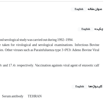
عنوان مقاله
English
چکیده
English
and serological study was carried out during 1992-1994.
taken for virological and serological examinations. Infectious Bovine
es. Other viruses such as Parainfuluenza type 3 (PI3), Adeno, Bovine Viral
 and 17.4%, respectively. Vaccination againsts viral agent of enzootic calf
کلیدواژه‌ها
English
Serum antibody
TEHRAN