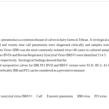
-pneumonia is a common disease of calves in dairy farms in Tehran. A virological 
and twenty nine calf pneumonia were diagnosed clinically and samples were 
is Virus (IBR) was the most commonly isolated virus (46 cases) in cultured sampl
s (BVD) and Bovine Respiratory Syncytial Virus (BRSV) were identified 13, 4, 3
, respectively. Serological findings showed that the
f seropositive calves for IBR, PI3, BVD and BRSV viruses were 93.8%, 80.5%, 41.0%
eferably IBR and PI3, can be considered as a preventive measure.
y syncytial virus (BRSV)
Calf
Enzootic pnemonia
IBR virus
PI3 virus