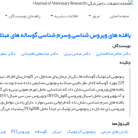
صفحه اصلی
مرور
اطلاعات نشریه
راهنمای نویسندگان
یافته های ویروس شناسی وسرم شناسی گوساله های مبتلا به
نویسندگان
دکتر غلامرضا افشاری
دکتر عباس برین
دکتر عباسعلی اطمینانی
دکتر سعید
چکیده
229 مورد گوساله که از نظر بالینی مبتلا به پنومونی تشخیص داده شده بودند،نمونه برداری شد و آزمایش های سرمی و ویروس شناسی برای 5 ویروس مهم دستگاه تنفس انجام گرفت.
و آدنوویروس،عامل اسهال ویروسی گاوان(BVD) و ویروس سن سی شیال(BRSV) به ترتیب در 13، 4، 3 و1 مورد شناسایی شد.
ویروسی ذی مدخل در پنومونی انزئوتیک ترجیحاً عامل IBRوPI3 پیشنهاد می گردد.
کلیدواژه‌ها
پادتن های سرمی
پنومونی آنزئوتیک
تهران
گوساله
ویروسPI3
ویر