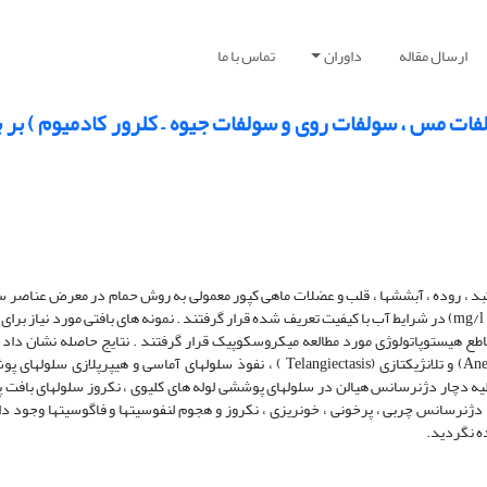
ارسال مقاله
داوران
تماس با ما
ات مس ، سولفات روی و سولفات جیوه – کلرور کادمیوم ) بر ب
 کبد ، روده ، آبششها ، قلب و عضلات ماهی کپور معمولی به روش حمام در معرض عناصر
مس ( 8.5 mg / l) ، سولفات روی ( 33mg/l) و سولفات جیوه – کلرور کادمیوم ( 10 mg/l) در شرایط آب با کیفیت تعریف شده قرار گرفتند . نمونه های بافتی م
م تهیه و پس از تهیه مقاطع هیستوپاتولوژی مورد مطالعه میکروسکوپیک قرار گرفتند . نتایج حاصله نشان د
چسبندگی لاملاها (Lamellar Fusion)، پرخونی و خونریزی ، آنوریسم ( Aneurism) و تلانژیکتازی (Telangiectasis ) ، نفوذ سلولهای آما
ل مشاهده بود. همچنین بافت کلیه دچار دژنرسانس هیالن در سلولهای پوششی لوله های کلیوی ، نکروز سلولهای ب
 دژنرسانس چربی ، پرخونی ، خونریزی ، نکروز و هجوم لنفوسیتها و فاگوسیتها وجود د
ه نگردید.