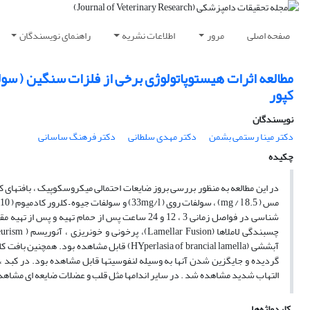
صفحه اصلی
مرور
اطلاعات نشریه
راهنمای نویسندگان
مطالعه اثرات هیستوپاتولوژی برخی از فلزات سنگین ( سولف
کپور
نویسندگان
دکتر مینا رستمی بشمن
دکتر مهدی سلطانی
دکتر فرهنگ ساسانی
چکیده
در این مطالعه به منظور بررسی بروز ضایعات احتمالی میکروسکوپیک ، بافتهای
شناسی در فواصل زمانی 3 ، 12 و 24 ساعت پس از حما
آبششی (HYperlasia of brancial lamella) قاب
گردیده و جایگزین شدن آنها به وسیله لنفوسیتها قابل مشاهده بود. در کبد ،
التهاب شدید مشاهده شد . در سایر اندامها مثل قلب و عضلات ضایعه ای مشاهد
کلیدواژه‌ها