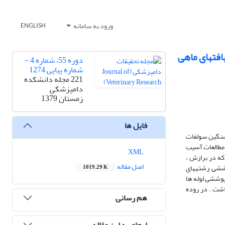
ورود به سامانه
ENGLISH
افتهای ماهی
دوره 55، شماره 4 -
شماره پیاپی 1274
221 مجله دانشکده
دامپزشکی
زمستان 1379
فایل ها
 سنگین سولفات
ورد نیاز برای مطالعات آسیب
XML
اد که در برازش ،
اصل مقاله
سی و هیپرپلازی سلولهای پوششی رشتههای
1019.29 K
افت پوششی لوله ها
اشت . در روده
هم رسانی
ارجاع به این مقاله