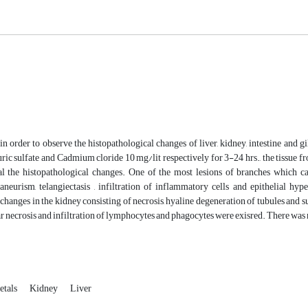
, in order to observe the histopathological changes of liver, kidney, intestine and
ric sulfate and Cadmium cloride 10 mg/lit respectively for 3-24 hrs., the tissue
al the histopathological changes. One of the most lesions of branches which c
aneurism, telangiectasis , infiltration of inflammatory cells and epithelial hy
changes in the kidney consisting of necrosis, hyaline degeneration of tubules and s
r necrosis and infiltration of lymphocytes and phagocytes were exisred. There was no
etals
Kidney
Liver