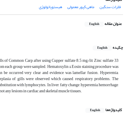
فلزات سنگین
ماهی کپور معمولی
هیستوپاتولوژی
عنوان مقاله
English
چکیده
English
 gills of Common Carp after using Cupper sulfate 8.5 mg/lit, Zinc sulfate 33
 from each group were sampled. Hematoxylin & Eosin staining procedure was
an be occurred very clear and evidence was lamellar fusion. Hyperemia,
perplasia of gills were observed which caused, respiratory problems. The
ubstitution with lymphocytes. In liver, fatty change, hyperemia, hemorrhage,
t any lesions in cardiac and skeletal muscle tissues.
کلیدواژه‌ها
English