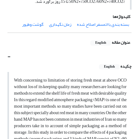
%50N2+%50CO2,%60N2+%40CO2 تا 15 روز برآورد شد.
کلیدواژه‌ها
بسته بندی با اتمسفر اصلاح شده
زمان نگهداری
گوشت وطیور
عنوان مقاله
English
-
چکیده
English
With concerning to limitation of storing fresh meat at above OCO
without los of its keeping quality, many researchers are looking for
methods to extend the shelf life of fresh meat with desirable quality
In this regard modified atmosphere packaging (MAP) is one of the
most important methods, so many studies have been carried out on
this subject specially about red meat in many countries, On the other
hand, MAP has not been common in meat industries of Iran so many
producers take in to account of simple packaging as a method of
storage. In this study, in order to compare the effects of 4 packaging
methods (normal packaging and 3 kinds of MAP consist of N2 %80