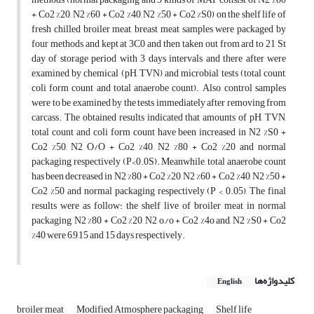
+ Co2 %20, N2 %60 + Co2 %40, N2 %50 + Co2 %S0) on the shelf life of
fresh chilled broiler meat, breast meat samples were packaged by
four methods and kept at 3C0 and then taken out from ard to 21 St
day of storage period with 3 days intervals and there after were
examined by chemical (pH, TVN) and microbial tests (total count,
coli form count and total anaerobe count). Also, control samples
were to be examined by the tests immediately after removing from
carcass. The obtained results indicated that amounts of pH, TVN,
total count and coli form count have been increased in N2 %S0 +
Co2 %50, N2 O/O + Co2 %40, N2 %80 + Co2 %20 and normal
packaging respectively (P<0.0S). Meanwhile, total anaerobe count
has been decreased in N2 %80 + Co2 %20, N2 %60 + Co2 %40, N2 %50 +
Co2 %50 and normal packaging respectively (P < 0.05), The final
results were as follow: the shelf live of broiler meat in normal
packaging, N2 %80 + Co2 %20, N2 o,/o + Co2 %4o and, N2 %S0 + Co2
%40 were 6,9,15 and 15 days respectively.
کلیدواژه‌ها
English
broiler meat
Modified Atmosphere packaging
Shelf life