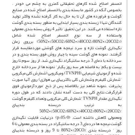
اتمسفر اصلاح شده کارهای تحقیقاتی کمتری به چشم می خودر .
بخصوص آنکه در کشور ما بسته بندی با اتمسفر اصلاح شده در صنایع
گوشت و فراورده های آن تا به حال به کار گرفته نشده واکثر تولید
کنندگان تنها ا زبسته بندی بسیار ابتدایی به منظور بسته بندی گوشت
تازه استفاده می کنند. در این تحقیق‘ تاثیر 4 روش بسته بندی معمولی
واستفاده از سه نوع اتمسفر اصلاح شده شامل
(%50N2+%50CO2,%60N2+%40CO2,%80N2+%20CO2) برروی زمان
نگهداری گوشت تازه و سرد نیمچه های گوشتی موردمقایسه قرار
گرفتند. نمونه های گوشت سینه با چهار روش فوق بسته بندی و در
سردخانه با دمای 3 درجه سانتیگراد نگهداری شد. از روز سوم تا روز
بیست و یکم‘ به فاصله هر سه روز یکبار‘ نمونه ها از سردخانه خارج
شده و آزمونهای شیمیایی (TVN,PH) ومیکروبی (شمارش کلی میکروبی
‘شمارش کلیفرم وشمارش کلی باکتریهای بی هوازی) روی آنها صورت
پذیرفت .نمونه شاهد نیز بلافاصله پس از ذبح ‘موردآزمونهای فوق
قرارگرفت.نتایج کلی به دست آمده نشان دادند که در طول دوره
نگهداری مقدار TVN,PH ‘شمارش کلی میکروبی وتعداد کلیفرم گوشت
به ترتیب دربسته بندیهای
%50N2+%50CO2,%60N2+%40CO2,%80N2+%20CO2
ومعمولی کاهش داشته است. (05/0>p) درنهایت قابلیت نگهداری
گوشت نیمچه ها دردمای 3 درجه سانتیگراد در بسته بندی معمولی تا 6
روز ‘ دربسته بندی %80N2+%20CO تا 9 روز و دربسته بندیهای