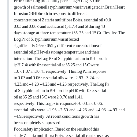
Procedure: Log probability percentage (Log P%) for
growth of salmonella typhimurium was investigated in Brain Heart
Infusion (BHI)broth in response to different
concentration of Zataria multifiora Boiss. essential oil (0.0,
0.03 and 0.06%) and acetic acid (pH,7.4 and 6) during 43
days storage at three temperature (35, 25 and 15°C). Results: The
Log P% of S. typhimurium was affected
significantly (Pcz0.05)by different concentrations of
essential oil, pH levels, storage temperature and their
interaction. The Log P% of S. typhimurium in BHI broth
(pH, 7.4) with 0% essential oil at 35, 25 and 15°C were
1.07, 1.07 and 0.41, respectively. This log P% in response
to 0.03 and 0.06% essential oils were -2.93, -3.24 and -
4.23, and -4.23, -4.23 and -4.23, respectively. The Log P%
of S. typhimurium in BHI broth (pH, 6) with 0% essential
oil at 35, 25 and 15°C were 2, 0.76 and 1.41,
respectively. This Logp% in response to 0.03 and 0.06%
essential oils were -1.93, -2.59 and -4.23, and -4.93, -4.93 and
-4.93,respectively. At recent conditions, growth has
been completely suppressed.
Food safety implication: Based on the results of this
study, Zataria multifiora Boiss. essential oil can be used as