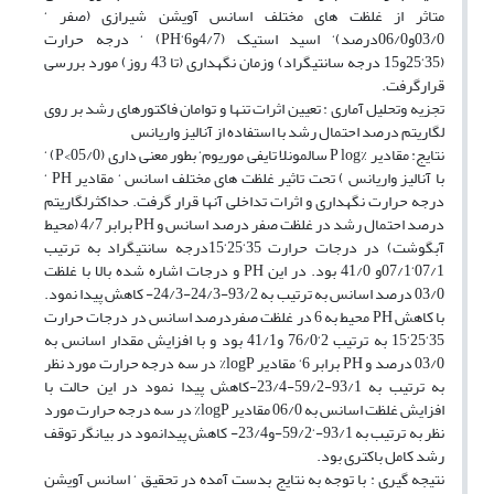
متاثر از غلظت های مختلف اسانس آویشن شیرازی (صفر ‘
03/0و06/0درصد)‘ اسید استیک (4/7و6‘PH) ‘ درجه حرارت
(35‘25و15 درجه سانتیگراد) وزمان نگهداری (تا 43 روز) مورد بررسی
قرارگرفت.
تجزیه وتحلیل آماری : تعیین اثرات تنها و توامان فاکتورهای رشد بر روی
لگاریتم درصد احتمال رشد با استفاده از آنالیز واریانس
نتایج: مقادیر %P log سالمونلا تایفی موریوم‘ بطور معنی داری (05/0>P) ‘
با آنالیز واریانس ) تحت تاثیر غلظت های مختلف اسانس ‘ مقادیر PH ‘
درجه حرارت نگهداری و اثرات تداخلی آنها قرار گرفت. حداکثرلگاریتم
درصد احتمال رشد در غلظت صفر درصد اسانس و PH برابر 4/7 (محیط
آبگوشت) در درجات حرارت 35‘25‘15درجه سانتیگراد به ترتیب
07/1‘07/1و 41/0 بود. در این PH و درجات اشاره شده بالا با غلظت
03/0 درصد اسانس به ترتیب به 93/2-24/3-24/3- کاهش پیدا نمود.
با کاهش PH محیط به 6 در غلظت صفردرصد اسانس در درجات حرارت
35‘25‘15 به ترتیب 2‘76/0 و41/1 بود و با افزایش مقدار اسانس به
03/0 درصد و PH برابر 6‘ مقادیر logP% در سه درجه حرارت مورد نظر
به ترتیب به 93/1-59/2-23/4-کاهش پیدا نمود در این حالت با
افزایش غلظت اسانس به 06/0 مقادیر logP% در سه درجه حرارت مورد
نظر به ترتیب به 93/1-‘59/2-و23/4- کاهش پیدانمود در بیانگر توقف
رشد کامل باکتری بود.
نتیجه گیری : با توجه به نتایج بدست آمده در تحقیق ‘ اسانس آویشن