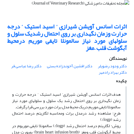
اثرات اسانس آویشن شیرازی ‘ اسید استیک ‘ درجه
حرارت وزمان نگهداری بر روی احتمال رشدیک سلول و
سلولهای مورد نیاز سالمونلا تایفی موریم درمحیط
آبگوشت قلب –مغز
نویسندگان
دکتر ودود رضویلر
دکتر افشین آخوندزاده بستی
دکتر رضا عباسی فر
دکتر بهراد رادمهر
چکیده
هدف:اثرات اسانس آویشن شیرازی‘ اسید استیک ‘ درجه حرارت و
زمان نگهداری بر روی احتمال رشد یک سلول و سلولهای مورد نیاز
سالمونلا تایفی موریم دریک محیط مدل برات مورد بررسی قرا رگرفت.
طرح: مشاهده رشد درمدل برات ومحاسبه لگاریتم درصد احتمال
رشد (logp%)
روش: لگاریتم درصد احتمال رشد (logp%) سالمونلا تایفی موریوم در
محیط آبگوشت قلب ومغز (brain heart infusion broth) بصورت مدل