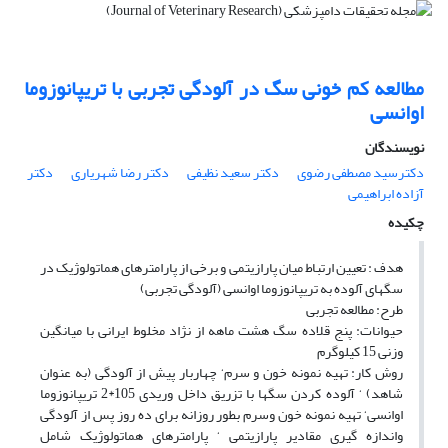
مطالعه کم خونی سگ در آلودگی تجربی با تریپانوزوما
اوانسی
نویسندگان
دکترسید مصطفی رضوی
دکتر سعید نظیفی
دکتر رضا شهریاری
دکتر
آزاده ابراهیمی
چکیده
هدف : تعیین ارتباط میان پارازیتمی و برخی از پارامترهای هماتولوژیک در
سگهای آلوده به تریپانوزوما اوانسی (آلودگی تجربی)
طرح: مطالعه تجربی
حیوانات: پنج قلاده سگ هشت ماهه از نژاد مخلوط ایرانی با میانگین
وزنی 15 کیلوگرم
روش کار: تهیه نمونه خون و سرم‘ چهاربار پیش از آلودگی (به عنوان
شاهد) ‘ آلوده کردن سگها با تزریق داخل وریدی 105*2 تریپانوزوما
اوانسی‘ تهیه نمونه خون وسرم بطور روزانه برای ده روز پس از آلودگی
واندازه گیری مقادیر پارازیتمی ‘ پارامترهای هماتولوژیک شامل