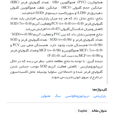
هماتوکریت (PVC) ‘هموگلوبین (Hb) ‘ تعداد گلبولهای قرمز (RBC)
‘میانگین حجم گلبولی (MCV) ‘ میانگین غلظت هموگلوبین گلبولی
دهیدروژناز (LDH) و سوپراکسید دیسموتاز (SOD) انجام شد.
نتایج: نتایج نشان داد که هر چه میزان پارازیتمی افزایش یابد تعداد
گلبولهای قرمز (r=-0/8) PCV (r=-0/8) وفعالیت آنزیم SOD (7r=-0/8)
کاهش ومیزان شکنندگی گلبولی (r=+0/87) افزایش می یابد.
نتایج همچنین نشان داد که بین PVC و فعالیت آنزیم SOD(r=+0/96) ‘
تعداد گلبولهای قرمز و SOD (r=+0/96) ‘ تعدادگلبولهای قرمز و SOD
(r=+0/96) همبستگی مثبت وجود دارد. همبستگی منفی بین PCV و
MCF ( 5 r=-0/9) هموگلوبین و MCF (r=-0/96) وتعداد گلبولهای قرمز
و MCF (r=-0/96) به دست آمد.(01/0>P)
نتیجه گیری : با توجه به نتایج مطالعه حاضر‘ بنظر می رسد که در خلال
تریپانوزومیازیس ‘ کاهش فعالیت آنزیم SOD موجب حساس شدن
گلبولهای قرمز شده و احتمالا این سلولها بوسیله عامل اکسیداسیون
درخارج از عروق خونی تخریب می شوند.
کلیدواژه‌ها
پارازیتمی
تریپانوزومااوانسی
سگ
همولیز
عنوان مقاله
English