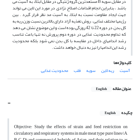
در مقابل سویه B مستعدترین گروه ژنتیکی در مقابل ابتلاء به آسیت می
باشد ، بنابراین انجام اقدامات اصلاح نژادی در مورد این لاین می تواند
جهت ایجاد مقاومت نسبت به ابتلاء به آسیت مد نظر قرار گیرد . بین
رژیمها مختلف غذایی ، روش تغذیه آزاد دارای بالاترین نسبت وزن ریه به
کل بدن در دوره 22 تا 42 روزگی بوده است و این موضوع نشان می دهد
که تداوم محدودیت غذایی در دوره دوم پرورش نه تنها باعث تناسب
رشد اندامهای داخل در مقایسه با کل بدن نمی شود بلکه محدودیت
رشد این اندامها را نیز به دنبال خواهد داشت .
کلیدواژه‌ها
آسیت
ریه لاین
سویه
قلب
محدودیت غذایی
عنوان مقاله
English
-
چکیده
English
Objective: Study the effects of strain and feed restriction on
circulatory and respiratory systems in male meat type pure lines (A,
B, C, D) and commercial hybrids of Arian, and their relation to as