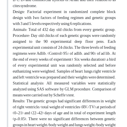
cites syndrome.
Design: Factorial experiment in randomized complete block
design with Iwo factors of feeding regimen and genetic groups
with 3 and 5 levels respectively using 6 replications.
Animals: Total of 432 day old chicks from every genetic group.
Procedure: Day old chicks of each genetic groups were randomly
assigned to the 90 experimental deep floor pens. Each
experimental unit consists of 24 chicks. The three levels of feeding
regimens were Adlib. (Control) ,95% of adlib. and 90% of ad lib. At
the end of every weeks of experiment ( Six weeks duration), a bird
of every experimental unit was randomly selected, and before
euthanizing were weighted. Samples of heart, lungs, right ventricle
and left ventricle was prepared and their weights were determined.
Statistical analysis: All measured variables were statistically
analyzed using SAS software by GLM procedure. Comparison of
means were carried out by Scheffe’s test.
Results: The genetic groups had significant differences in weight
of right ventricle/ total weight of ventricles (RV/TV), at periods of
(0-21) and (22-42) days of age and in total of experiment length
(p<0.05). There were no significant differences between genetic
groups in heart weight/body weight and lungs weight/body weight