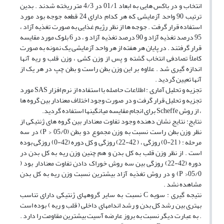
انتخاب و در باکس هایی به ابعاد 01/1 در 4/3 متر ریخته شدند . بدین
ترتیب 90 واحد آزمایشی که هر کدام دارای 24 قطعه جوجه بود مورد
استفاده قرار گرفت . جوجه ها از نظر رژیم غذایی به صورت تغذیه آزاد ،
95 درصد تغذیه آزاد و 90 درصد تغذیه آزاد و ، در 6 بلوک مورد مقایسه
قرار گرفتند . در پایان هر هفته از هر واحد آزمایشی یک نمونه به صورت
کاملاً تصادفی انتخاب گشته و پس از وزن کشی ، وزن قلب و ریه آنها
اندازه گیری شد . علاوه بر این وزن بطن راست و بطن چپ در هر یک از
آنها تعیین گردید .
تجزیه و تحلیل آماری : اطلاعات حاصله با استفاده از نرم افزار SAS مورد
تجزیه و تحلیل قرار گرفت و در صورت وجود اختلاف معنادار بین گروه ها
، از روش Scheffe برای انجام مقایسه میانگینها استفاده گردید.
نتایج: نتایج نشان دهنده وجود تفاوت معنادار بین گروه های ژنتیکی از
نظر وزن بطن راست نسبت به وزن مجموع دو بطن (05/0 < P) در سه
مرحله : ( 21-0) روزگی ، ( 42-22) روزگی و کل دوره (42-0) روزگی بوده
است . از نظر وزن قلب به کل بدن و هم چنین وزن ریه به کل بدن در
دوره (42-22) روزگی بین سه روش خوراک دادن تفاوت معنادار بود (
05/0< P) و در روش تغذیه آزاد بیشترین نسبت وزن ریه به کل بدن
مشاهده نشد .
نتیجه گیری : سویه C نسبت به سایر گروههای ژنتیکی دارای تناسب
بهتری بین رشد کل بدن و رشد اندامهای داخلی ( قلب و ریه ) بوده است
. به عبارت دیگر نسبت به بروز عارضه آسیت بیشترین مقاومت را دارد .