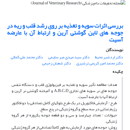
بررسی اثرات سویه و تغذیه بر روی رشد قلب و ریه در
جوجه های لاین گوشتی آرین و ارتباط آن با عارضه
آسیت
نویسندگان
دکتر اردشیر محیط
دکتر سید مهدی میر سلیمی
دکتر محمد علی کمالی
دکتر محمد امیر کریمی ترشیزی
دکتر شعبان رحیمی
چکیده
هدف: مطالعه تأثیر سویه و تغذیه بر فیزیولوژی قلب و دستگاه تنفس
جوجه های نر سویه های تجاری A،B،C،D و آمیخته گوشتی نر آرین و
ارتباط آنها با عارضه آسیت .
طرح : آزمایش فاکتوریل در یک طرح بلوکهای کامل تصادفی با دو فاکتور
رژیم غذایی در سه سطح و گروه ژنتیکی در پنج سطح .
حیوانات : تعداد چهارصد و سی و دو قطعه جوجه یکروزه از هر گروه
ژنتیکی .
روش: جوجه های مورد آزمایش به طور کاملاً تصادفی از هر گروه ژنتیکی