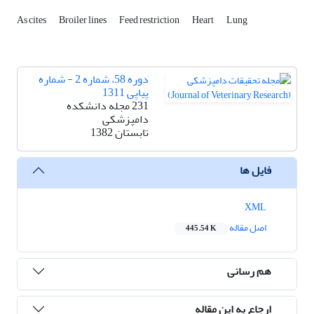
As cites
Broiler lines
Feed restriction
Heart
Lung
دوره 58، شماره 2 - شماره
پیاپی 1311
231 مجله دانشکده
دامپزشکی
تابستان 1382
فایل ها
XML
اصل مقاله
445.54 K
هم رسانی
ارجاع به این مقاله