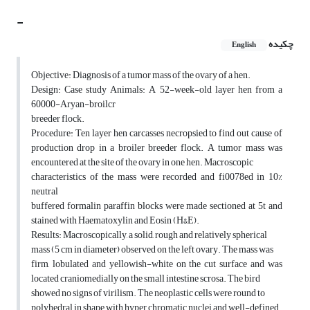
-
چکیده
English
Objective: Diagnosis of a tumor mass of the ovary of a hen.
Design: Case study Animals: A 52-week-old layer hen from a
60000-Aryan-broilcr
breeder flock.
Procedure: Ten layer hen carcasses necropsied to find out cause of
production drop in a broiler breeder flock. A tumor mass was
encountered at the site of the ovary in one hen. Macroscopic
characteristics of the mass were recorded and fi0078ed in 10%
neutral
buffered formalin paraffin blocks were made sectioned at 5t and
stained with Haematoxylin and Eosin (H&E).
Results: Macroscopically, a solid, rough and relatively spherical
mass (5 cm in diameter) observed on the left ovary. The mass was
firm, lobulated and yellowish-white on the cut surface and was
located craniomedially on the small intestine scrosa. The bird
showed no signs of virilism. The neoplastic cells were round to
polyhedral in shape with hyper chromatic nuclei and well-defined