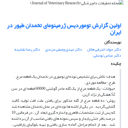
اولین گزارش توموردیس ژرمینومای تخمدان طیور در
ایران
نویسندگان
دکتر جواد اشرفی هلان
دکتر مهدی وصفی مرندی
دکتر رضا نقشینه
دکتر عباس توسلی
چکیده
هدف: تلاش برای تشخیص توده ای توموری در تخمدان یک قطعه مرغ.
طرح : مطالعه موردی .
حیوانات : یک قطعه مرغ از یک گله مادر گوشتی 60000 قطعه ای در سن
52 هفتگی از نژاد آرین .
روش: ده قطعه مرغ از گله مذکور برای یافتن علت افت تولید کالبد
گشایی گردید . در یکی از لاشه ها توده ای در محل تخمدان مشاهده شد
که پس از ثبت مشخصات ظاهری و اندازه گیری ابعاد آن ، در فرمالین 10
درصد بافر خنثی پایدار و سپس نمونه های بافتی مناسب از آن برداشته
شد . بعد از انجام مراحل آماده سازی بافتی و تهیه بلوکهای پارافینی ،