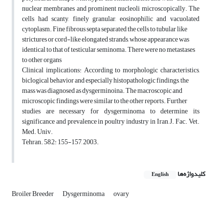
nuclear membranes and prominent nucleoli microscopically. The
cells had scanty, finely granular, eosinophilic and vacuolated
cytoplasm. Fine fibrous septa separated the cells to tubular like
strictures or cord-like elongated strands, whose appearance was
identical to that of testicular seminoma. There were no metastases
to other organs
Clinical implications: According to morphologic characteristics,
biclogical behavior and especially histopathologic findings, the
mass was diagnosed as dysgerminoina. The macroscopic and
microscopic findings were similar to the other reports. Further
studies are necessary for dysgerminoma to determine its
significance and prevalence in poultry industry in Iran, J. Fac. Vet.
Med. Univ.
Tehran. 58,2: 155-157, 2003.
کلیدواژه‌ها
English
Broiler Breeder
Dysgerminoma
ovary