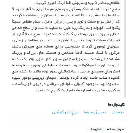
مقاطعی به قطر 5 تهیه و به روش H&E رنگ آمیزی گردید .
نتایج : در مشاهدات ماکروسکوپی توده ای تقریباً کروی به قطر حدود 5
سانتیمتر با سطحی نسبتاً ناصاف در محل تخمدان چپ مشاهده گردید
که از نظر قوام سفت و توپر و پس از برش دادن ، سطح مقطعی نسبتاً
یکنواخت ، لوبوله و به رنگ زرد مایل به سفید داشت و از سطح قدامی
داخلی بر روی سروز روده باریک کاشته شده بود . مرغ مبتلا آثاری از
تغییرات صفات ثانویه جنسی را نشان نمی داد . در مطالعه ریزبینی ،
سلولهای توموری گرد تا چندوجهی دارای هسته های هیپرکروماتیک
مرکزی با غشاء هسته کاملاً مشخص و هستک های بزرگ و پررنگ
مشاهده می شدند . سیتوپلاسم این سلولها کم ، ائوزینوفیلیک ، دانه
دار و به طور ملایم واکوئله بود. دستجات سلولهای توموری ، به وسیله
استرومای همبندی ظریفی ، ساختمانهای مدور لوله مانند یا رشته های
کشیده طناب مانند ایجاد کرده بودند . سیمای ریزبینی تومور شبیه
سمینوما بود. با وجود آمبولی سلولهای سرطانی درعروق خونی قسمت
مرکزی تخمدان ، متاستاز به اندامهای دیگر رخ نداده بود.
کلیدواژه‌ها
تخمدان
دیس ژرمینوما
مرغ مادر گوشتی
عنوان مقاله
English