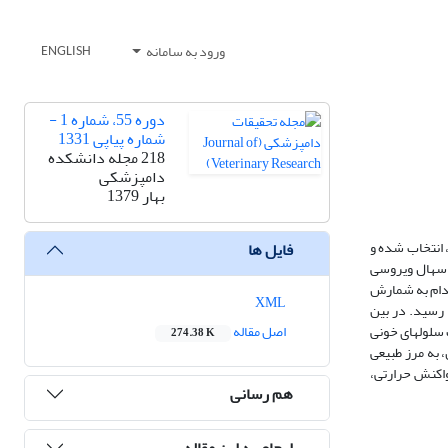
ورود به سامانه
ENGLISH
دوره 55، شماره 1 -
شماره پیاپی 1331
218 مجله دانشکده
دامپزشکی
بهار 1379
ا از عفونتهای پستی ویروسی به آزمونهای سرمی SN و ELISA تایید شده بود، انتخاب شده و
فایل ها
ر زمانهای مختلف با میزان TCID50 107?2 از سویه NADL ویروس عامل اسهال ویروسی
قدام به شمارش
XML
 شد و در روزهای 5 تا 8 پس از تزریق به اوج خود رسید. در بین
 سلولهای خونی
اصل مقاله
274.38 K
 سانتیگراد رسید و حدود 10 روز بعد از تلقیح ویروس، به مرز طبیعی
سیت های خون و واکنش حرارتی،
هم رسانی
ارجاع به این مقاله