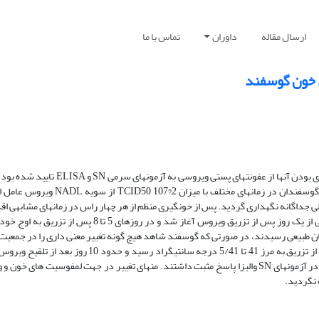
ارسال مقاله
داوران
تماس با ما
در این تحقیق 4 راس گوسفند بالغ در محدوده سنی 5/3 تا 5 سالگی، که قبلاً عاری بودن آنه
سلولهای سفید خونی آنها به روش معمول شمارش گردیدند. سه راس از این گوسفندان د
ی جداگانه نگهداری گردید. پس از خونگیری منظم از هر چهار راس در زمانهای مشابهی ا
سلولهای سفید خونی گوسفندان شد. در هر سه راس گوسفند آلوده، لو کوپنی از یک روز پس از تزریق ویروس آغاز
ن طبیعی رسیدند، در صورتی که گوسفند شاهد هیچ گونه تغییر معنی داری را در جمعیت
از خود نشان نداد. درجه حرارت هر سه گوسفند آلوده، در روزهای 3 تا 4 پس از تزریق به مرز 41 تا 5/41 درجه
نزدیک شد. در روز 44 پس از تلقیح ویروس، هر سه راس گوسفند تحت تجربه در آزمونهای SN والیزا پاسخ مثبت داشتند. منهای تغییر در جهت لمفو
 نگردید.