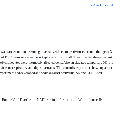
ای سفید گوسفند
 was carried out on 4 seronegative native sheep to pestiviruses around the age of
f BVD virus, one sheep was kept as control. In all three infected sheep the leuk
e lymphocytes were the mostly affected cells. Also an elavated temperture (41.5° 
e virus on respiratory and digestive tracts. The control sheep didn’t show any abno
xperiment had developed antibodies against pestivirus (SN and ELISA test).
Bovine Viral Diarrhea
NADL strain
Pesti virus
White blood cells