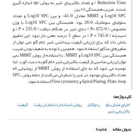
Reduction Time ) و تعداد باکتریهای شیر به روش spc اندازه گیری
شدند. ضریب همبستگی (r) بین
Log10 SPC و MBRT معادل 41/0- و بین Log10 SPC و تعداد
سلولهای سوماتیک 28/0 بود. همبستگی بین Log10 SPC با وزن
مخصوص ( 072/0 =P ) دمای شیر در هنگام دیافت ( 235/0 = P ) و
اسیدیته ( 745/0 = P ) در سطح 5 درصد معنی دار نبود. این تحقیق
نشان داد که برای ارزیابی کیفیت بهداشتی شیر خام گاو نمی توان از
متغیرهای مذکور استفاده نمود. همچنین با توجه به ضعیف بودن ضریب
همبستگی بین Log10 SPC و MBRT ، با استفاده از روش MBRT نمی
توان ارزیابی مناسبی از کیفیت باکتریایی شیر خام گاو به دست آورد. لذا
توصیه می شود که به جای استفاده از روش MBRT از روشهایی که
تعداد باکتریهای موجود در شیر را شمارش می کنند از جمله روش SPC،
Spiral Plating، Plate، loop و Flow cytometry استفاده نمود.
کلیدواژه‌ها
احیای متیلن بلو
ردوکتاز
روش استانداردشمارش پلیت
کیفیت
باکتریایی شیر
عنوان مقاله
English