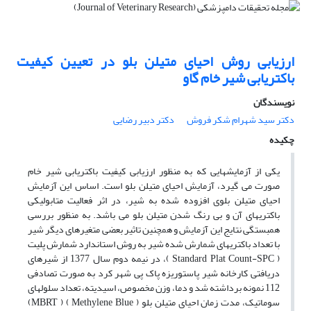
ارزیابی روش احیای متیلن بلو در تعیین کیفیت
باکتریابی شیر خام گاو
نویسندگان
دکتر سید شهرام شکر فروش
دکتر دبیر رضایی
چکیده
یکی از آزمایشهایی که به منظور ارزیابی کیفیت باکتریابی شیر خام
صورت می گیرد، آزمایش احیای متیلن بلو است. اساس این آزمایش
احیای متیلن بلوی افزوده شده به شیر، در اثر فعالیت متابولیکی
باکتریهای آن و بی رنگ شدن متیلن بلو می باشد. به منظور بررسی
همبستگی نتایج این آزمایش و همچنین تاثیر بعضی متغیرهای دیگر شیر
با تعداد باکتریهای شمارش شده شیر به روش استاندارد شمارش پلیت
( Standard Plat Count-SPC )، در نیمه دوم سال 1377 از شیرهای
دریافتی کارخانه شیر پاستوریزه پاک پی شهر کرد به صورت تصادفی
112 نمونه برداشته شد و دما، وزن مخصوص، اسیدیته، تعداد سلولهای
سوماتیک، مدت زمان احیای متیلن بلو ( Methylene Blue ) ( MBRT)