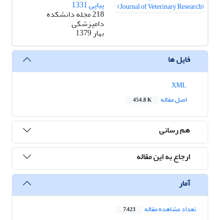
پیاپی 1331
218 مجله دانشکده
دامپزشکی
بهار 1379
فایل ها
XML
اصل مقاله
454.8 K
هم رسانی
ارجاع به این مقاله
آمار
تعداد مشاهده مقاله
7,423