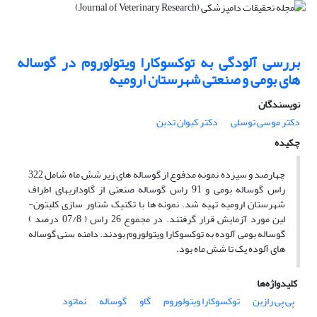
بررسی آلودگی به توکسوکارا ویتولوروم در گوساله
های بومی و صنعتی شهرستان ارومیه
نویسندگان
دکتر موسی توسلی
دکتر کیوان تدین
چکیده
چهارصد و سیزده نمونه مدفوع از گوساله های زیر شش ماه شامل 322
راس گوساله بومی و 91 راس گوساله صنعتی از گاوداریهای اطراف
شهرستان ارومیه تهیه شد. نمونه ها با تکنیک شناور سازی کلیتون-
لین مورد آزمایش قرار گرفتند. در مجموع 26 راس ( 07/8 درصد )
گوساله بومی آلوده به توکسوکارا ویتولوروم بودند. دامنه سنی گوساله
های آلوده یک تا شش ماه بود.
کلیدواژه‌ها
پی پی رازین
توکسوکارا ویتولوروم
گاو
گوساله
نماتود