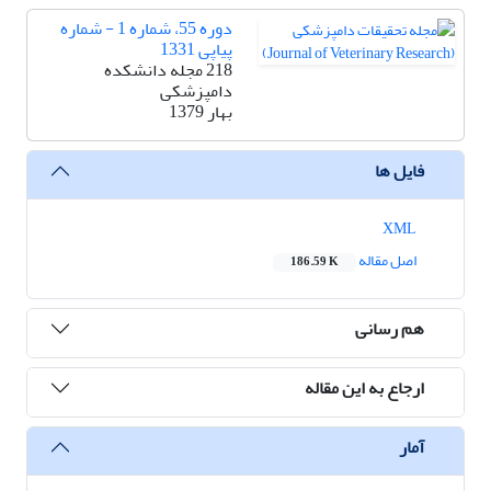
دوره 55، شماره 1 - شماره
پیاپی 1331
218 مجله دانشکده
دامپزشکی
بهار 1379
فایل ها
XML
اصل مقاله
186.59 K
هم رسانی
ارجاع به این مقاله
آمار