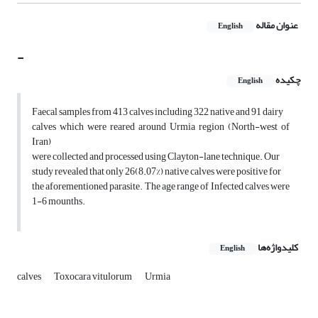
عنوان مقاله
English
-
چکیده
English
Faecal samples from 413 calves including 322 native and 91 dairy
calves which were reared around Urmia region (North-west of
Iran)
were collected and processed using Clayton-lane technique. Our
study revealed that only 26(8.07%) native calves were positive for
the aforementioned parasite. The age range of Infected calves were
1-6 mounths.
کلیدواژه‌ها
English
calves
Toxocara vitulorum
Urmia