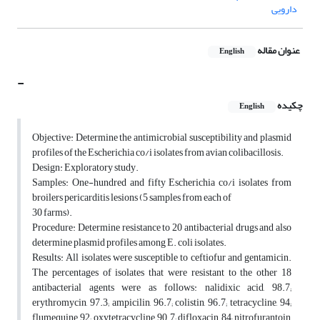
دارویی
عنوان مقاله
English
-
چکیده
English
Objective: Determine the antimicrobial susceptibility and plasmid
profiles of the Escherichia co/i isolates from avian colibacillosis.
Design: Exploratory study.
Samples: One-hundred and fifty Escherichia co/i isolates from
broilers pericarditis lesions (5 samples from each of
30 farms).
Procedure: Determine resistance to 20 antibacterial drugs and also
determine plasmid profiles among E. coli isolates.
Results: All isolates were susceptible to ceftiofur and gentamicin.
The percentages of isolates that were resistant to the other 18
antibacterial agents were as follows: nalidixic acid, 98.7;
erythromycin, 97.3; ampicilin, 96.7; colistin, 96.7; tetracycline, 94;
flumequine, 92; oxytetracycline, 90.7; difloxacin, 84; nitrofurantoin,