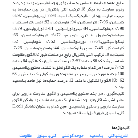
نتایج : همه جدایه‌ها حساس به سفتیوفور و جنتامایسین بودند و درصد
وقوع مقاومت به دیگر 18 ترکیب آنتی باکتریال در بین جدایه‌ها به
ترتیب عبارت بود از : نالیدیکسیک اسید، 7/98 اریترومایسین، 3/97:
کلیستین، 7/96: تتراسیکلین، 94: فلومکوئین، 92: اکسی تتراسیکلین،
7/90: دیفلوکساسین، 84: نیتروفورانتوئین، 3/81 فورازولیدون، 3/79:
سولفامتوکسازول + تری متوپریم، 6/72: انروفلوکساسین، 66:
لینکواسپکتین،7/64: نورفلوکساسین، 7/52: نئومایسین، 52:
کلرامفنیکل، 7/46: سیپروفلوکساسین، 44: واسترپتومایسین، 7/26.
نسبت به 10 ترکیب آنتی باکتریال رایج در صنعت طیور 82الگوی مقاومت
شناسایی شد که 86 جدایه (2/57 درصد) به بیش از یک الگو و 64 جدایه
(7/42 درصد) هر کدام فقط به یک الگو تعلق داشتند. محتوی پلاسمیدی
100 جدایه مورد بررسی نیز در محدوده وزن ملکولی یک تا بیش از 68
Kb، 62 الگو را تشکیل دادند. 12 درصد جدایه‌ها نیز فاقد پلاسمید
بودند.
نتیجه‌گیری : هر چند محتوی پلاسمیدی و الگوی مقاومت دارویی برای
تمایز اشریشیاکلی‌های جدا شده از یک مزرعه مفید بود ولیکن الگوی
مقاومت دارویی و محتوی پلاسمیدی، هیچ کدام به عنوان نشانگر E.coli
کلی با سیلوز طیور قابل استفاده نبودند.
کلیدواژه‌ها
اشریشیاکلی
پلاسمید
جوجه گوشتی
کلی باسیلوز
مقاومت