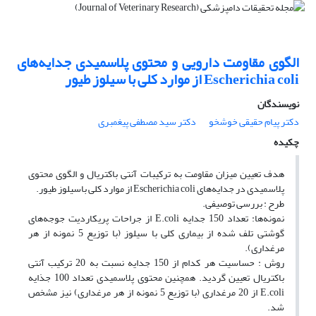
الگوی مقاومت دارویی و محتوی پلاسمیدی جدایه‌های
Escherichia coli از موارد کلی با سیلوز طیور
نویسندگان
دکتر پیام حقیقی خوشخو
دکتر سید مصطفی پیغمبری
چکیده
هدف تعیین میزان مقاومت به ترکیبات آنتی باکتریال و الگوی محتوی
پلاسمیدی در جدایه‌های Escherichia coli از موارد کلی باسیلوز طیور.
طرح : بررسی توصیفی.
نمونه‌ها: تعداد 150 جدایه E.coli از جراحات پریکاردیت جوجه‌‌های
گوشتی تلف شده از بیماری کلی با سیلوز (با توزیع 5 نمونه از هر
مرغداری).
روش : حساسیت هر کدام از 150 جدایه نسبت به 20 ترکیب آنتی
باکتریال تعیین گردید. همچنین محتوی پلاسمیدی تعداد 100 جذایه
E.coli از 20 مرغداری (با توزیع 5 نمونه از هر مرغداری) نیز مشخص
شد.