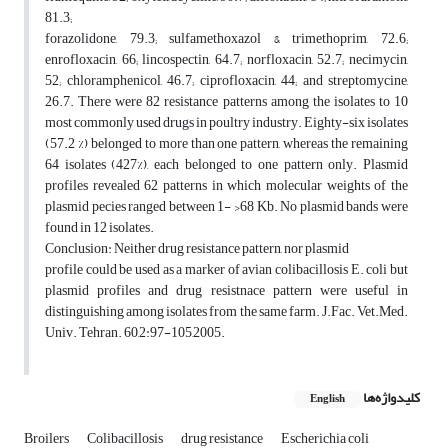
81.3;
forazolidone, 79.3; sulfamethoxazol & trimethoprim, 72.6;
enrofloxacin, 66; lincospectin, 64.7; norfloxacin, 52.7; necimycin,
52; chloramphenicol, 46.7; ciprofloxacin, 44; and streptomycine,
26.7. There were 82 resistance patterns among the isolates to 10
most commonly used drugs in poultry industry. Eighty-six isolates
(57.2 %) belonged to more than one pattern, whereas the remaining
64 isolates (427%), each belonged to one pattern only. Plasmid
profiles revealed 62 patterns in which molecular weights of the
plasmid pecies ranged between 1- >68 Kb. No plasmid bands were
found in 12 isolates.
Conclusion: Neither drug resistance pattern, nor plasmid
profile could be used as a marker of avian colibacillosis E. coli but
plasmid profiles and drug resistnace pattern were useful in
distinguishing among isolates from the same farm. J.Fac. Vet.Med.
Univ. Tehran. 60,2:97-105,2005.
کلیدواژه‌ها
English
Broilers
Colibacillosis
drug resistance
Escherichia coli