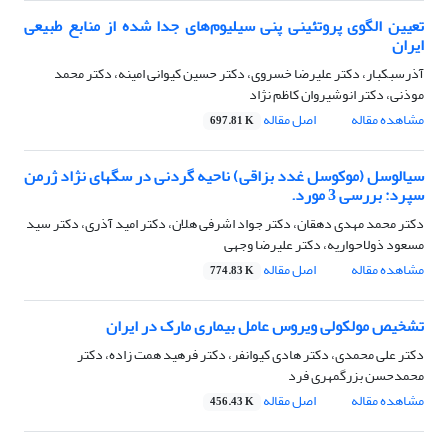
تعیین الگوی پروتئینی پنی سیلیوم‌های جدا شده از منابع طبیعی
ایران
آذرسبکبار، دکتر علیرضا خسروی، دکتر حسین کیوانی امینه، دکتر محمد
موذنی، دکتر انوشیروان کاظم نژاد
مشاهده مقاله
اصل مقاله
697.81 K
سیالوسل (موکوسل غدد بزاقی) ناحیه گردنی در سگهای نژاد ژرمن
سپرد: بررسی 3 مورد.
دکتر محمد مهدی دهقان، دکتر جواد اشرفی هلان، دکتر امید آذری، دکتر سید
مسعود ذولاحواریه، دکتر علیرضا وجهی
مشاهده مقاله
اصل مقاله
774.83 K
تشخیص مولکولی ویروس عامل بیماری مارک در ایران
دکتر علی محمدی، دکتر هادی کیوانفر، دکتر فرهید همت زاده، دکتر
محمدحسن بزرگمهری فرد
مشاهده مقاله
اصل مقاله
456.43 K