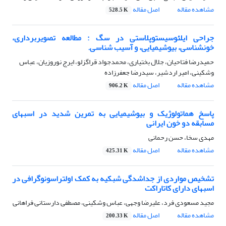
مشاهده مقاله
اصل مقاله
528.5 K
جراحی ایلئوسیستوپلاستی در سگ : مطالعه تصویربرداری،
خونشناسی، بیوشیمیایی، و آسیب شناسی.
حمیدرضا فتاحیان، جلال بختیاری، محمدجواد قراگزلو، ایرج نوروزیان، عباس
وشکینی، امیر اردشیر، سیدرضا جعفرزاده
مشاهده مقاله
اصل مقاله
906.2 K
پاسخ هماتولوژیک و بیوشیمیایی به تمرین شدید در اسبهای
مسابقه دو خون ایرانی
مهدی سخا، حسن رحمانی
مشاهده مقاله
اصل مقاله
425.31 K
تشخیص مواردی از جداشدگی شبکیه به کمک اولتراسونوگرافی در
اسبهای دارای کاتاراکت
مجید مسعودی فرد، علیرضا وجهی، عباس وشکینی، مصطفی دارستانی فراهانی
مشاهده مقاله
اصل مقاله
200.33 K