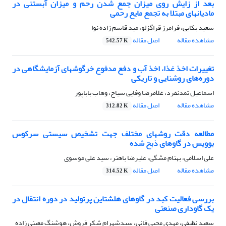
بعد از زایش روی میزان جمع شدن رحم و میزان آبستنی در
مادیانهای مبتلا به تجمع مایع رحمی
سعید بکایی، فرامرز قراگزلو، مید قاسم زاده نوا
مشاهده مقاله
اصل مقاله
542.57 K
تغییرات اخذ غذا، اخذ آب و دفع مدفوع خرگوشهای آزمایشگاهی در
دوره‌های روشنایی و تاریکی
اسماعیل تمدنفرد، غلامرضا وفایی سیاح، وهاب باباپور
مشاهده مقاله
اصل مقاله
312.82 K
مطالعه دقت روشهای مختلف جهت تشخیص سیستی سرکوس
بوویس در گاوهای ذبح شده
علی اسلامی، بهنام مشگی، علیرضا باهنر، سید علی موسوی
مشاهده مقاله
اصل مقاله
314.52 K
بررسی فعالیت کبد در گاوهای هلشتاین پرتولید در دوره انتقال در
یک گاوداری صنعتی
سعید نظیفی، مهدی محبی فانی، سیدشهرام شکر فروش، هوشنگ معینی زاده