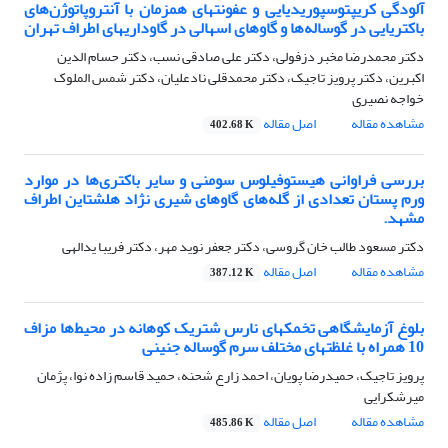
آلودگی کریپتوسپوریدیایی و عفونتهای همزمان با آنتروپاتوژن‌های
باکتریایی در گوساله‌ها و گاوهای اسهالی در گاوداریهای اطراف تهران
دکتر محمدرضا مخبر دزفولی، دکتر علی صادقی نسب، دکتر حسام الدین
اکبرین، دکتر پرویز تاجیک، دکتر محمدقلی نادعلیان، دکتر شمس الملوک
خواجه نصیری
مشاهده مقاله
اصل مقاله
402.68 K
بررسی فراوانی هیستوفیلوس سومنی و سایر باکتری‌ها در موارد
ورم پستان تعدادی از گله‌های گاوهای شیری نژاد هلشتاین اطراف
مشهد.
دکتر مسعود طالب خان گروسی، دکتر جعفر نوید مهر، دکتر فریبا یدالهی
مشاهده مقاله
اصل مقاله
387.12 K
بلوغ آزمایشگاهی تخمکهای نارس شتریک کوهانه در محیط‌ها مزاف
10 همراه با غلظتهای مختلف سرم گوساله جنینی
پرویز تاجیک، حمیدرضا پویان، احمد زارع شحنه، حمید قاسم زاده نوا، پژمان
میرشکرایی
مشاهده مقاله
اصل مقاله
485.86 K