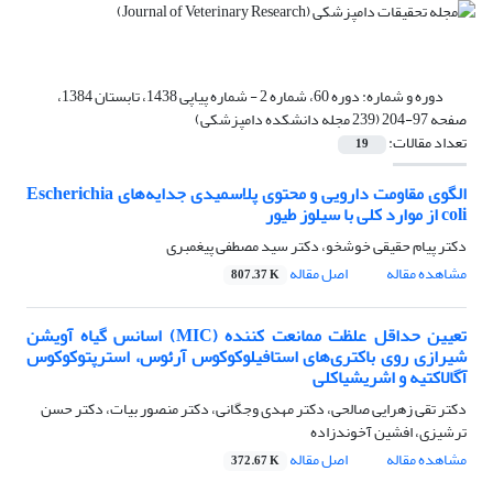
دوره و شماره:
دوره 60، شماره 2 - شماره پیاپی 1438، تابستان 1384،
صفحه 97-204 (239 مجله دانشکده دامپزشکی)
تعداد مقالات:
19
الگوی مقاومت دارویی و محتوی پلاسمیدی جدایه‌های Escherichia
coli از موارد کلی با سیلوز طیور
دکتر پیام حقیقی خوشخو، دکتر سید مصطفی پیغمبری
مشاهده مقاله
اصل مقاله
807.37 K
تعیین حداقل علظت ممانعت کننده (MIC) اسانس گیاه آویشن
شیرازی روی باکتری‌های استافیلوکوکوس آرئوس، استرپتوکوکوس
آگالاکتیه و اشریشیاکلی
دکتر تقی زهرایی صالحی، دکتر مهدی وجگانی، دکتر منصور بیات، دکتر حسن
ترشیزی، افشین آخوندزاده
مشاهده مقاله
اصل مقاله
372.67 K