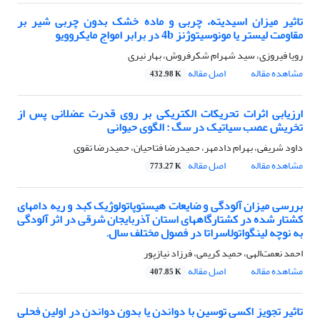
تاثیر میزان اسیدیته، چربی و ماده خشک بدون چربی شیر بر
مقاومت لیستر یا مونوسیتوژنز 4b در برابر امواج مایکروویو
رویا فیروزی، سید شهرام شکرفروش، بهار نیری
مشاهده مقاله
اصل مقاله
432.98 K
ارزیابی اثرات تحریکات الکتریکی بر روی قدرت عضلانی پس از
تخریش عصب سیاتیک در سگ : الگوی حیوانی
داود شریفی، بهرام دادمهر، حمیدرضا فتاحیان، حمیدرضا تقوی
مشاهده مقاله
اصل مقاله
773.27 K
بررسی میزان آلودگی و ضایعات هیستوپاتولوژیک کبد و ریه دامهای
کشتار شده در کشتارگاههای استان آذربایجان شرقی در اثر آلودگی
به نوچه لینگواتولاسراتا در فصول مختلف سال.
احمد نعمت‌الهی، حمید کریمی، فرزاد نیازپور
مشاهده مقاله
اصل مقاله
407.85 K
تاثیر تجویز اکسی توسین با دواندن یا بدون دواندن در اولین فحلی