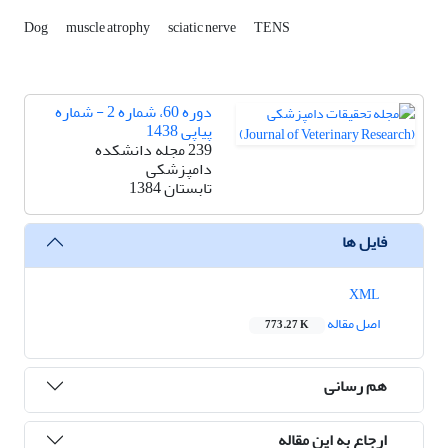
Dog
muscle atrophy
sciatic nerve
TENS
دوره 60، شماره 2 - شماره
پیاپی 1438
239 مجله دانشکده
دامپزشکی
تابستان 1384
فایل ها
XML
اصل مقاله
773.27 K
هم رسانی
ارجاع به این مقاله