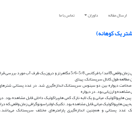
ارسال مقاله
داوران
تماس با ما
سرپستانک‌ها و غدد پستانی ده نفر شتر شیروار با استفاده از ترانسدیوسر خطی زمان واقعی B(مد)‌ با فرکانس 5/8‌-5/6‌ مگاهرتز و درون
 مطالعه طول کانال سرپستانک، پهنای
خامت دیواره بین دو سینوس سرپستانک اندازه‌گیری شد. در غدد پستانی شترهای 
اهده و ارزیابی بود. در دیواره
هن هایپواکوئیک میانی و یک لایه نازک کمی هایپراکوئیک داخلی قابل مشاهده بود. در 
 پهن هایپواکوئیک میانی قابل مشاهده بود. تکنیک اولتراسونوگرافی زمان واقعی که درای
یک غدد پستانی و همچنین اندازه‌گیری پارامترهای مختلف سرپستانک می‌باشد.م