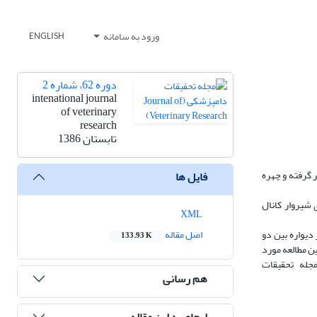
ورود به سامانه
ENGLISH
دوره 62، شماره 2
intenational journal
of veterinary
research
تابستان 1386
 یک ظرف آب مورد بررسی قرار گرفته و چهره
فایل ها
شیروار کانال
XML
دیواره بین دو
اصل مقاله
133.93 K
ن مطالعه مورد
جله‌ تحقیقات
هم رسانی
ارجاع به این مقاله