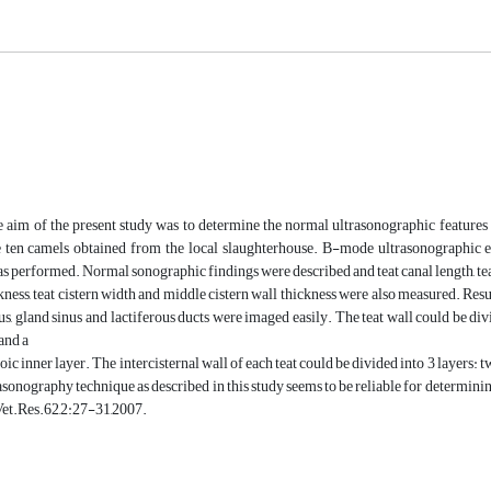
 aim of the present study was to determine the normal ultrasonographic features 
e ten camels obtained from the local slaughterhouse. B-mode ultrasonographic 
s performed. Normal sonographic findings were described and teat canal length, tea
ckness, teat cistern width and middle cistern wall thickness were also measured. Resu
inus, gland sinus and lactiferous ducts were imaged easily. The teat wall could be di
and a
oic inner layer. The intercisternal wall of each teat could be divided into 3 layers:
onography technique as described in this study seems to be reliable for determinin
Vet.Res.62,2:27-31,2007.