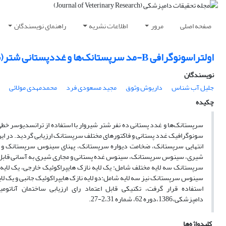
صفحه اصلی
مرور
اطلاعات نشریه
راهنمای نویسندگان
اولتراسونوگرافی B-مد‌ سرپستانک‌ها و غددپستانی شتر(شتر یک کوهانه)
نویسندگان
جلیل آب شناس
داریوش وثوق
مجید مسعودی فرد
محمدمهدی مولائی
چکیده
سونوگرافیک غدد پستانی و فاکتورهای مختلف سرپستانک ارزیابی گردید. در این
انتهایی سرپستانک، ضخامت دیواره سرپستانک، پهنای سینوس سرپستانک و ص
شیری، سینوس سرپستانک، سینوس غده پستانی و مجاری شیری به آسانی قابل مش
سرپستانک سه لایه مختلف شامل: یک لایه نازک هایپراکوئیک خارجی، یک لایه پ
سینوس سرپستانک نیز سه لایه شامل:دو لایه نازک هایپراکوئیک جانبی و یک لایه
استفاده قرار گرفت، تکنیکی قابل اعتماد رای ارزیابی ساختمان آناتوم
دامپزشکی،1386،دوره 62، شماره 2،31‌-27.
کلیدواژه‌ها