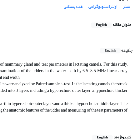
شتر
اولتراسنونوگرافی
غددپستانی
عنوان مقاله
English
چکیده
English
of mammary gland and teat parameters in lactating camels. For this study,
examination of the udders in the water-bath by 6.5-8.5 MHz linear array
t end width,
lts were analyzed by Paired sample t-test. In the lactating camels, the streak
vided into 3 layers, including a hyperechoic outer layer, a hypoechoic thicker
 two thin hyperechoic outer layers and a thicker hypoechoic middle layer. The
g the anatomic features of the udder and measuring of the teat parameters of
کلیدواژه‌ها
English