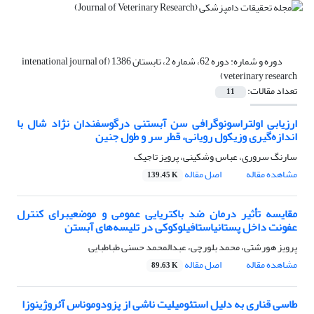
دوره و شماره:
دوره 62، شماره 2، تابستان 1386 (intenational journal of
veterinary research)
تعداد مقالات:
11
ارزیابی اولتراسونوگرافی سن آبستنی درگوسفندان نژاد شال با
اندازه‌گیری وزیکول رویانی، قطر سر و طول جنین
سارنگ سروری، عباس وشکینی، پرویز تاجیک
مشاهده مقاله
اصل مقاله
139.45 K
مقایسه تأثیر درمان ضد باکتریایی عمومی و موضعیبرای کنترل
عفونت داخل پستانیاستافیلوکوکی در تلیسه‌های آبستن
پرویز هورشتی، محمد بلورچی، عبدالمحمد حسنی طباطبایی
مشاهده مقاله
اصل مقاله
89.63 K
‌طاسی قناری به دلیل استئومیلیت ناشی از پزودوموناس آئروژینوزا