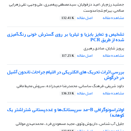
جمشید رزم یار، امید دزفولیان، سیدمصطفی پیغمبری، علی وجهی، تقی زهرایی
صالحی، بهرام شجاعدوست
مشاهده مقاله
اصل مقاله
132.41 K
تشخیص و تمایز بابزیا و تیلریا بر روی گسترش خونی رنگ‌آمیزی
شده از طریق PCR
پرویز شایان، صادق رهبری
مشاهده مقاله
اصل مقاله
117.25 K
بررسی اثرات تحریک های الکتریکی در التیام جراحات تاندون آشیل
در خرگوش
داود شریفی، فرهنگ ساسانی، محمدرضا حمیدزاده، سروش محیط مافی
مشاهده مقاله
اصل مقاله
136.33 K
اولتراسونوگرافی B-مد‌ سرپستانک‌ها و غددپستانی شتر(شتر یک
کوهانه)
جلیل آب شناس، داریوش وثوق، مجید مسعودی فرد، محمدمهدی مولائی
مشاهده مقاله
اصل مقاله