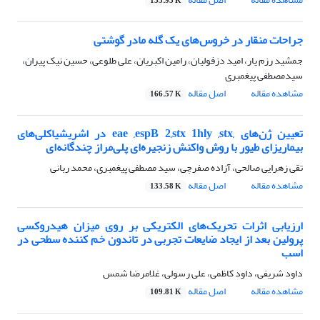
133.93 K
‌‌جراحات منقار در خروس‌های یک گله مادر گوشتی
جمشید رزم یار، امید دزفولیان، رامین اکبریان، علی طلوعی، حسین نیک پیران،
سیدمصطفی پیغمبری
مشاهده مقاله
اصل مقاله
166.57 K
تعیین ژن‌های ,eae ,espB 2,stx 1hly ,stx در اشریشیاکلی‌های
بیماریزای طیور با روش واکنش زنجیره‌ای پلی‌مراز چندگانه‌ای
تقی زهرایی صالحی، آزاده صفرچی، سید مصطفی پیغمبری، محمد ربانی
مشاهده مقاله
اصل مقاله
133.58 K
ارزیابی اثرات تحریک‌های الکتریکی بر روی میزان هیدروکسی
پرولین بعد از ایجاد ضایعات تجربی در تاندون خم کننده سطحی در
اسب
داود شریفی، داود کاظمی، علی رسولی، غلامرضا شمس
مشاهده مقاله
اصل مقاله
109.81 K