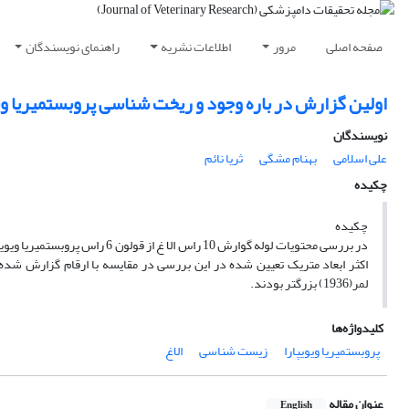
صفحه اصلی
مرور
اطلاعات نشریه
راهنمای نویسندگان
اولین گزارش در باره وجود ‌و ریخت شناسی پروبستمیریا وی
نویسندگان
علی اسلامی
بهنام مشگی
ثریا نائم
چکیده
‌چکیده
اکثر ابعاد متریک تعیین شده در این بررسی در مقایسه با ارقام گزارش شده 
لمر(1936) بزرگتر بودند.‌
کلیدواژه‌ها
پروبستمیریا ویویپارا
زیست شناسی
الاغ
عنوان مقاله
English