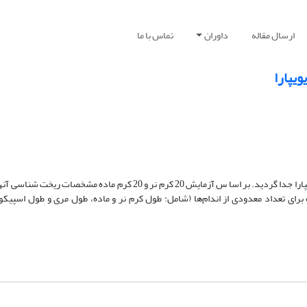
ارسال مقاله
داوران
تماس با ما
ویپارا
در بررسی محتویات لوله گوارش 10 راس الا غ از قولون 6 راس پروبستمیریا ویویپارا‌ ‌جدا گردید. بر اسا س آزمایش 20 کرم نر و 
برای تعداد معدودی از اندام‌ها (شامل: طول کرم نر و ماده، طول مری و طول اسپیک