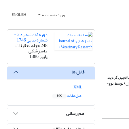
ورود به سامانه
ENGLISH
دوره 62، شماره 2 -
شماره پیاپی 1746
248 مجله تحقیقات
دامپزشکی
پاییز 1386
فایل ها
20 کرم ماده مشخصات ریخت شناسی آنها تعیین گردید.
ول) توسط نوو-
XML
اصل مقاله
0 K
هم رسانی
ارجاع به این مقاله