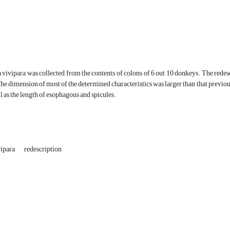
vivipara was collected from the contents of colons of 6 out 10 donkeys. The rede
he dimension of most of the determined characteristics was larger than that previo
ll as the length of esophagous and spicules.
vipara
redescription