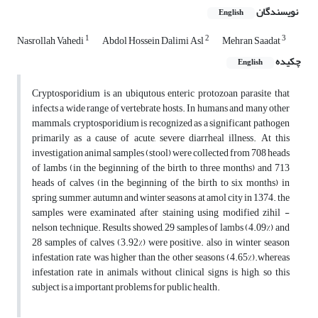
نویسندگان
English
1
2
3
Nasrollah Vahedi
Abdol Hossein Dalimi Asl
Mehran Saadat
چکیده
English
Cryptosporidium is an ubiqutous enteric protozoan parasite that
infects a wide range of vertebrate hosts. In humans and many other
mammals, cryptosporidium is recognized as a significant pathogen
primarily as a cause of acute, severe diarrheal illness. At this
investigation animal samples (stool) were collected from 708 heads
of lambs (in the beginning of the birth to three months) and 713
heads of calves (in the beginning of the birth to six months) in
spring, summer, autumn and winter seasons at amol city in 1374. the
samples were examinated after staining using modified zihil -
nelson technique. Results showed, 29 samples of lambs (4.09%) and
28 samples of calves (3.92%) were positive. also in winter season
infestation rate was higher than the other seasons (4.65%).whereas
infestation rate in animals without clinical signs is high, so this
subject is a important problems for public health.