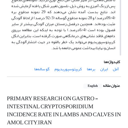
پس ازرنگ آمیزی به روش ذیل – نلسون تغییر شکل یا فته آزمایش شده
اند. نتایج بدست آمده نشان می‌دهند که 29 نمونه مدفوع بره
(09/4درصد) و 28 نمونه مدفوع گوساله (92/3‌ درصد) از لحاظ آلودگی
مثبت بوده‌اند. همچنین درفصل زمستان میزان آلودگی بیشتر از سایر
فصول بوده است (6/4درصد.) با توجه به اینکه این مطالعه برروی
دام‌های فاقد نشانی‌های درمانگاهی صورت گرفته است، بنابراین انگل
کریپتوسپوریدیوم می‌تواند یک خطر بالقوه در جهت انتشارآلودگی به
انسان و نهایتا ًبهداشت عمومی جامعه با شد.
کلیدواژه‌ها
آمل
ایران
بره‌ها
کریپتوسپوریدیوم
گو ساله‌ها
عنوان مقاله
English
PRIMARY RESEARCH ON GASTRO -
INTESTINAL CRYPTOSPORIDIUM
INCIDENCE RATE IN LAMBS AND CALVES IN
AMOL CITY,IRAN