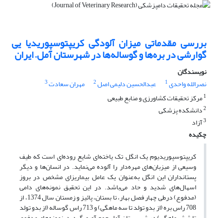
بررسی مقدماتی میزان آلودگی کریپتوسپوریدیا یی
گوارشی در بره‌ها و گوساله‌ها در شهرستان آمل– ایران
نویسندگان
3
2
1
نصرالله واحدی
عبدالحسین دلیمی اصل
مهران سعادت
1
مرکز تحقیقات کشاورزی و منابع طبیعی
2
دانشکده پزشکی
3
آزاد
چکیده
‌‌کریپتوسپوریدیوم یک انگل تک یاخته‌ای شایع روده‌ای است که طیف
وسیعی از میزبان‌های مهره‌دار را آلوده می‌نماید. در انسان‌ها و دیگر
پستانداران این انگل به‌عنوان یک عامل بیماریزای مشخص در بروز
اسهال‌های شدید و حاد می‌باشد. در این تحقیق نمونه‌های دامی
(مدفوع) درطی ‌چهار فصل بهار، تا بستان، پائیز و زمستان سال 1374، از
708 راس بره (از بدو تولد تا سه ماهگی) و 713 راس گوساله (از بدو تولد
تا شش ماهگی) در شهر ستان آمل جمع آوری گردید. نمونه‌های مدفوع