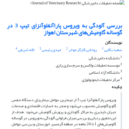
بررسی آلودگی به ویروس پاراآنفلوآنزای تیپ 3 در
گوساله گاومیش‌های شهرستان اهواز
نویسندگان
4
3
2
1
سعید بکایی
روحانی کارگر موخر
مهدی رئیسی
لاله شریفی
1
دانشکده دامپزشکی
2
موسسه تحقیقات واکسن و سرم سازی رازی
3
دانشگاه آزاد اسلامی
4
مرکز تحقیقات ایمونولوژی
چکیده
ویروس پارآنفلوآنزا تیپ 3 از مهمترین عوامل بیماریزای دستگاه تنفس
گاو و گاومیش محسوب می‌شود و منجر به خسارات اقتصادی و صدمات
جبران ناپذیری به مراکز گاوداری و پرورش گاومیش می‌شود .هدف از
این تحقیق ردیابی و بررسی میزان فراوانی آلودگی به ویروس در گوساله
گاومیش‌های 1 تا 24 ماهه در منطقه گرمسیر خوزستان و بررسی عوامل