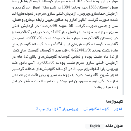
موثر بر آن بوده است. 102 نمونه سرم از‌ ‌گوساله گاومیش‌ها طی سه
فصل زمستان 1383، بهار و پاییز 1384 در شهرستان اهواز اخذ گردید و ‌
آزمایش جداسازی ویروس، آزمایش خنثی سازی سرم در نمونه‌های اخذ
شده صورت گرفت. آنالیز آماری به منظور تعیین رابطه بیماری و فصل،
سن و جنس صورت گرفت. 50 نمونه (49درصد) در آزمایش خنثی
سازی سرم مثبت بودند. در فصل بهار 1/97درصد در پاییز 5/7درصد و
در زمستان 1/48درصد موارد مثبت بوده است ‌)001/0(p<‌ همچنین
45درصد گوساله گاومیش‌های نر و 8/54درصد گوساله گاومیش‌های
ماده مثبت بودند ‌)441/0(p=. 4/22درصد از گوساله گاومیش‌های کمتر
از 12 ماه مثبت بوده و تمامی گوساله گاومیش‌های بالای 12 ماه در
آزمایش خنثی سازی سرم مثبت بودند ‌)001/0(p<‌. آنتی بادی ضد
ویروس پارا آنفولانزای تیپ 3 در گوساله گاومیش‌های منطقه گرمسیر
اهواز شیوع 49درصد دارد با توجه به ضرر و زیان اقتصادی احتمالی
نیازمند بذل توجه مسوولین امر بوده و انجام مطالعات بیشتر در این
زمینه را می‌طلبد.
کلیدواژه‌ها
اهواز
گوساله گاومیش
ویروس پارا آنفولانزای تیپ 3
عنوان مقاله
English