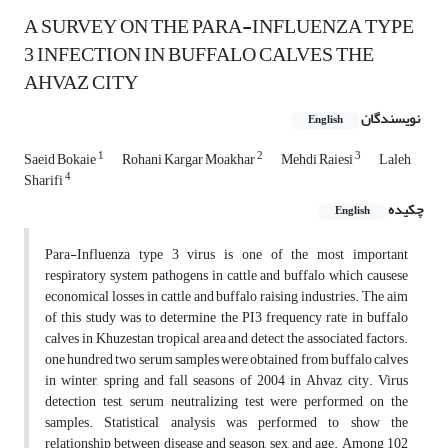
A SURVEY ON THE PARA-INFLUENZA TYPE
3 INFECTION IN BUFFALO CALVES THE
AHVAZ CITY
نویسندگان
English
1
2
3
Saeid Bokaie
Rohani Kargar Moakhar
Mehdi Raiesi
Laleh
4
Sharifi
چکیده
English
Para-Influenza type 3 virus is one of the most important
respiratory system pathogens in cattle and buffalo which causese
economical losses in cattle and buffalo raising industries. The aim
of this study was to determine the PI3 frequency rate in buffalo
calves in Khuzestan tropical area and detect the associated factors.
one hundred two serum samples were obtained from buffalo calves
in winter, spring and fall seasons of 2004 in Ahvaz city. Virus
detection test, serum neutralizing test were performed on the
samples. Statistical analysis was performed to show the
relationship between disease and season, sex, and age. Among 102