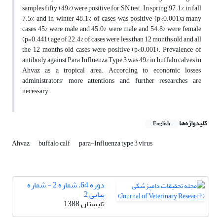
samples fifty (49%) were positive for SN test. In spring 97.1%, in fall
7.5% and in winter 48.1% of cases was positive (p<0.001)a many
cases 45% were male and 45.0% were male and 54.8% were female
(p=0.441), age of 22.4% of cases were less than 12 months old and all
the 12 months old cases were positive (p<0.001). Prevalence of
antibody against Para Influenza Type 3 was 49% in buffalo calves in
Ahvaz as a tropical area. According to economic losses,
administrators' more attentions and further researches are
necessary.
کلیدواژه‌ها
English
Ahvaz
buffalo calf
para-Influenza type 3 virus
دوره 64، شماره 2 - شماره
پیاپی 2
تابستان 1388