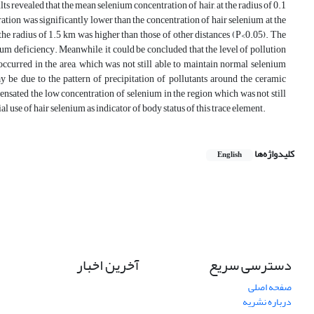
 revealed that the mean selenium concentration of hair, at the radius of 0.1
ation was significantly lower than the concentration of hair selenium at the
the radius of 1.5 km was higher than those of other distances (P<0.05). The
um deficiency. Meanwhile, it could be concluded that the level of pollution
 occurred in the area, which was not still able to maintain normal selenium
y be due to the pattern of precipitation of pollutants around the ceramic
pensated the low concentration of selenium in the region which was not still
l use of hair selenium as indicator of body status of this trace element.
کلیدواژه‌ها
English
دسترسی سریع
آخرین اخبار
صفحه اصلی
درباره نشریه