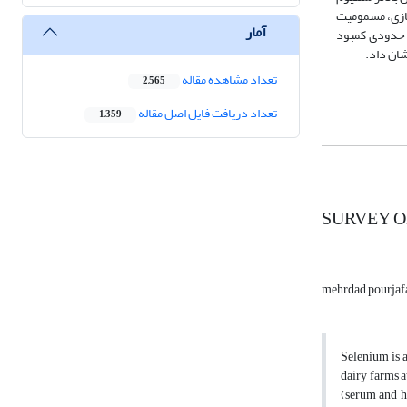
 سازی، مسمومیت
آمار
ا حدودی کمبود
شان داد.
تعداد مشاهده مقاله
2,565
تعداد دریافت فایل اصل مقاله
1,359
SURVEY O
mehrdad pourjaf
Selenium is a
dairy farms a
(serum and h