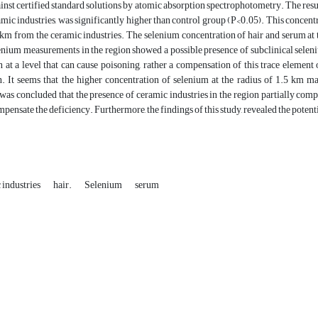
nst certified standard solutions by atomic absorption spectrophotometry. The results
ic industries, was significantly higher than control group (P<0.05). This concentr
 km from the ceramic industries. The selenium concentration of hair and serum at 
lenium measurements in the region showed a possible presence of subclinical seleni
 at a level that can cause poisoning, rather a compensation of this trace element
n. It seems that the higher concentration of selenium at the radius of 1.5 km ma
t was concluded that the presence of ceramic industries in the region partially com
pensate the deficiency. Furthermore, the findings of this study, revealed the potentia
 industries
hair.
Selenium
serum