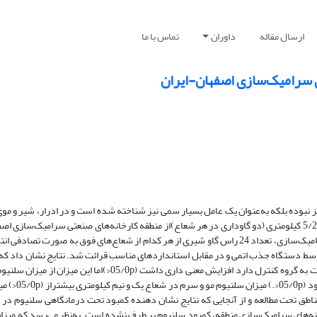
ارسال مقاله
داوران
تماس با ما
 سرامیک‌سازی اصفهان‌-‌ایران
بوده بلکه به‌عنوان یک عامل بسیار سمی نیز شناخته شده است و در ادرار، شیر و موی
جستجو می‌باشد. از شش گاوداری شیری که به ترتیب در شعاع‌های 1/0، 5/1 و 5/2 کیلومتری (دو گاوداری در هر شعاع)از منطقه کارخانه‌های صنعتی سرا
بودند و دو گاوداری کنترل واقع در شعاع بیش از 15 کیلومتر از کارخانه‌های سرامیک‌سازی، تعداد 24 راس گاو شیری از هر کدام از شعاع‌های فوق ب
وسط دستگاه جذب اتمی و در مقابل استانداردهای مناسب قرائت شد. نتایج نشان داد که 
سلنیوم موی گاوان در فاصله 100 متری کارخانجات صنعتی سرامیک‌سازی، نسبت به گروه کنترل دارد افزایش معنی داری داش
فاصله 5/1 کیلومتری کارخانجات صنعتی سرام
اطق تحت مطالعه و از آنجایی که نتایج نشان دهنده کمبود تحت درمانگاهی سلنیوم در 
ه‌‌های سرامیک‌سازی منطقه، کمبود سلنیوم بر طرف نشده است. به‌نظر می‌رسد که میزان 