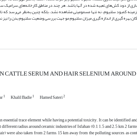
سرامیک سازی از دود کش‌های تعبیه شده در آنها باشد. هر چند در مناطق کارخانه‌های سرامیک
 زمینه کمبود سلنیوم، نه تنها مسمومیتی مشاهده نشد، بلکه چنین به‌نظر می‌ر‌سد که ت
مکان بهره گیری از اندازه گیری میزان سلنیوم مو جهت بررسی وضعیت سلنیوم بدن را نیز ن
N CATTLE SERUM AND HAIR SELENIUM AROUND C
1
1
2
ar
Khalil Badie
Hamed Sateri
n essential trace element while having a potential toxicity. It can be identified 
t different radius around ceramic industries of Isfahan (0.1, 1.5 and 2.5 km, 2 far
air) were also taken from 2 farms, 15 km away from the polluting sources, as co