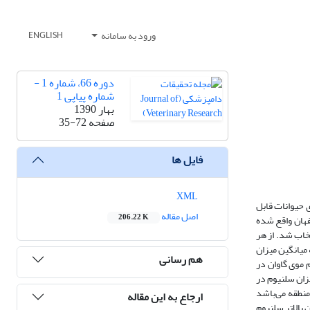
ورود به سامانه
ENGLISH
دوره 66، شماره 1 -
شماره پیاپی 1
بهار 1390
صفحه
35-72
فایل ها
XML
 حیوانات قابل
اصل مقاله
206.22 K
میک‌سازی اصفهان واقع شده
ه صورت تصادفی انتخاب شد. از هر
میانگین میزان
هم رسانی
ت (05/0p<‌)اما این میزان از میزان سلنیوم موی گاوان در
یک‌سازی به‌طور معنی‌داری کمتر بود (05/0p<‌.) میزان سلنیوم مو و سرم در شعاع یک و نیم کیلومتری بیشتراز (05/0p<‌)‌ میزان سلنیوم در
منطقه می‌باشد
ارجاع به این مقاله
بالاتر سلنیوم